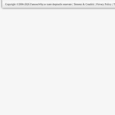
Copyright ©2006-2026
FamousWhy.ro
toate drepturile rezervate |
Termeni & Conditii
|
Privacy Policy
|
T