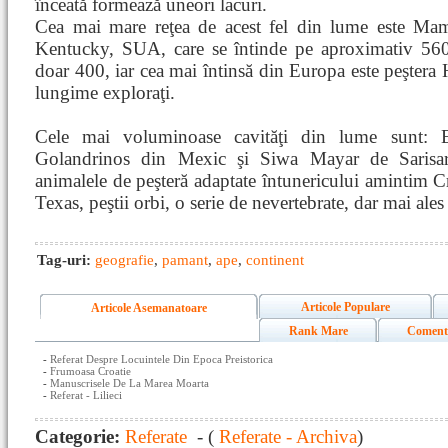
înceată formează uneori lacuri.
Cea mai mare reţea de acest fel din lume este Ma
Kentucky, SUA, care se întinde pe aproximativ 560
doar 400, iar cea mai întinsă din Europa este peştera
lungime exploraţi.
Cele mai voluminoase cavităţi din lume sunt:
Golandrinos din Mexic şi Siwa Mayar de Sarisar
animalele de peşteră adaptate întunericului amintim 
Texas, peştii orbi, o serie de nevertebrate, dar mai ales l
Tag-uri:
geografie
,
pamant
,
ape
,
continent
Articole Populare
Articole Asemanatoare
Rank Mare
Coment
-
Referat Despre Locuintele Din Epoca Preistorica
-
Frumoasa Croatie
-
Manuscrisele De La Marea Moarta
-
Referat - Lilieci
Categorie:
Referate
- (
Referate - Archiva
)