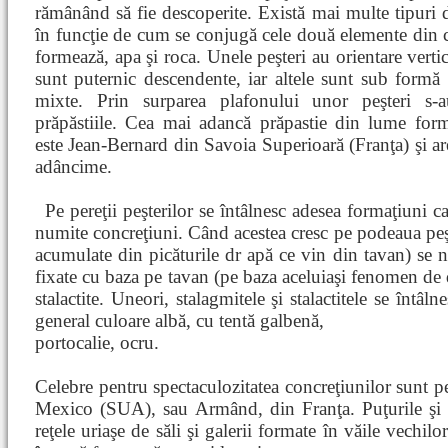
rămânând să fie descoperite. Există mai multe tipuri d
în funcţie de cum se conjugă cele două elemente din c
formează, apa şi roca. Unele peşteri au orientare vertica
sunt puternic descendente, iar altele sunt sub formă 
mixte. Prin surparea plafonului unor peşteri s-
prăpăstiile. Cea mai adancă prăpastie din lume form
este Jean-Bernard din Savoia Superioară (Franţa) şi 
adâncime.
Pe pereţii peşterilor se întâlnesc adesea formaţiuni c
numite concreţiuni. Când acestea cresc pe podeaua peşt
acumulate din picăturile dr apă ce vin din tavan) se 
fixate cu baza pe tavan (pe baza aceluiaşi fenomen de
stalactite. Uneori, stalagmitele şi stalactitele se întâ
general culoare albă, cu tentă galbenă,
portocalie, ocru.
Celebre pentru spectaculozitatea concreţiunilor sunt p
Mexico (SUA), sau Armând, din Franţa. Puţurile şi 
reţele uriaşe de săli şi galerii formate în văile vechil