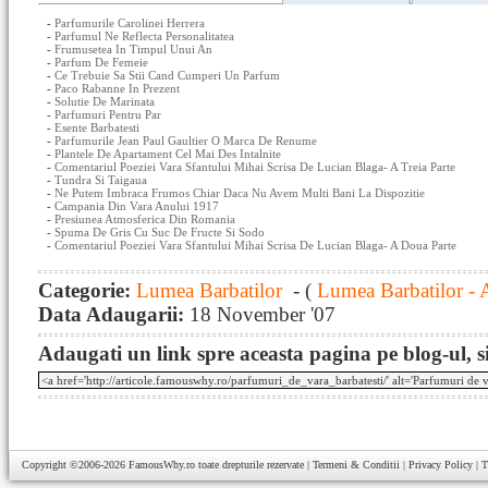
-
Parfumurile Carolinei Herrera
-
Parfumul Ne Reflecta Personalitatea
-
Frumusetea In Timpul Unui An
-
Parfum De Femeie
-
Ce Trebuie Sa Stii Cand Cumperi Un Parfum
-
Paco Rabanne In Prezent
-
Solutie De Marinata
-
Parfumuri Pentru Par
-
Esente Barbatesti
-
Parfumurile Jean Paul Gaultier O Marca De Renume
-
Plantele De Apartament Cel Mai Des Intalnite
-
Comentariul Poeziei Vara Sfantului Mihai Scrisa De Lucian Blaga- A Treia Parte
-
Tundra Si Taigaua
-
Ne Putem Imbraca Frumos Chiar Daca Nu Avem Multi Bani La Dispozitie
-
Campania Din Vara Anului 1917
-
Presiunea Atmosferica Din Romania
-
Spuma De Gris Cu Suc De Fructe Si Sodo
-
Comentariul Poeziei Vara Sfantului Mihai Scrisa De Lucian Blaga- A Doua Parte
Categorie:
Lumea Barbatilor
- (
Lumea Barbatilor - 
Data Adaugarii:
18 November '07
Adaugati un link spre aceasta pagina pe blog-ul, si
Copyright ©2006-2026
FamousWhy.ro
toate drepturile rezervate |
Termeni & Conditii
|
Privacy Policy
|
T