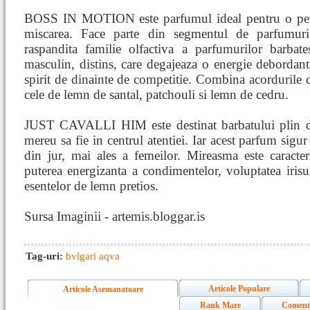
BOSS IN MOTION este parfumul ideal pentru o perso
miscarea. Face parte din segmentul de parfumur
raspandita familie olfactiva a parfumurilor barbat
masculin, distins, care degajeaza o energie debordant
spirit de dinainte de competitie. Combina acordurile 
cele de lemn de santal, patchouli si lemn de cedru.
JUST CAVALLI HIM este destinat barbatului plin de v
mereu sa fie in centrul atentiei. Iar acest parfum sigur 
din jur, mai ales a femeilor. Mireasma este caracteri
puterea energizanta a condimentelor, voluptatea irisulu
esentelor de lemn pretios.
Sursa Imaginii - artemis.bloggar.is
Tag-uri:
bvlgari aqva
Articole Populare
Articole Asemanatoare
Rank Mare
Coment