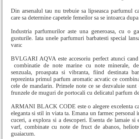
Din arsenalul tau nu trebuie sa lipseasca parfumul ca
care sa determine capetele femeilor sa se intoarca dupa 
Industria parfumurilor aste una generoasa, cu o gam
gusturile. Iata unele parfumuri barbatesti special lans
vara:
BVLGARI AQVA este accesoriu perfect atunci cand i
combinatie de note marine cu note minerale, d
senzuala, proaspata si vibranta, fiind destinata ba
reprezinta primul parfum aromatic acvatic ce combina
cele de mandarin. Primele note ce se dezvaluie sunt
frunzele de muguri de portocali cu delicatul parfum d
ARMANI BLACK CODE este o alegere excelenta care
eleganta si stil in viata ta. Emana un farmec personal i
cuceri, a explora si a descoperi. Esenta de lamaie si 
varf, combinate cu note de fruct de abanos, heliot
guaiacum.