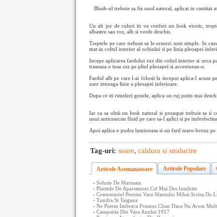
Blush-ul trebuie sa fie unul natural, aplicat in cantitai 
Un alt joc de culori iti va conferi un look exotic, tropi
albastru sau roz, alb si verde deschis.
Treptele pe care trebuie sa le urmezi sunt simple. In cazu
mat in coltul interior al ochiului si pe linia pleoapei infer
Incepe aplicarea fardului roz din coltul interior si urca
traseaza o tusa roz pe pliul pleoapei si accentueaz-o.
Fardul alb pe care l-ai folosit la inceput aplica-l acum 
usor intreaga linie a pleoapei inferioare.
Dupa ce iti rimelezi genele, aplica un ruj putin mai desch
Iar ca sa obtii un look natural si proaspat trebuie sa ii 
unui anticearcan fluid pe care sa-l aplici si pe imferfectiun
Apoi aplica o pudra luminoasa si un fard maro-bronz pe p
Tag-uri:
soare
,
caldura si stralucire
Articole Populare
Articole Asemanatoare
-
Solutie De Marinata
-
Plantele De Apartament Cel Mai Des Intalnite
-
Comentariul Poeziei Vara Sfantului Mihai Scrisa De L
-
Tundra Si Taigaua
-
Ne Putem Imbraca Frumos Chiar Daca Nu Avem Multi 
-
Campania Din Vara Anului 1917