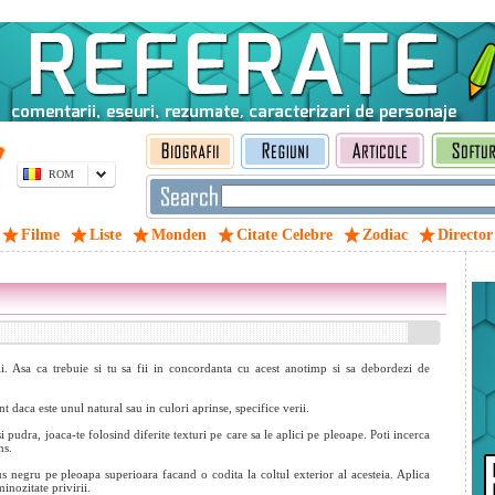
ROM
Filme
Liste
Monden
Citate Celebre
Zodiac
Director
rii. Asa ca trebuie si tu sa fii in concordanta cu acest anotimp si sa debordezi de
t daca este unul natural sau in culori aprinse, specifice verii.
pudra, joaca-te folosind diferite texturi pe care sa le aplici pe pleoape. Poti incerca
ns.
us negru pe pleoapa superioara facand o codita la coltul exterior al acesteia. Aplica
inozitate privirii.