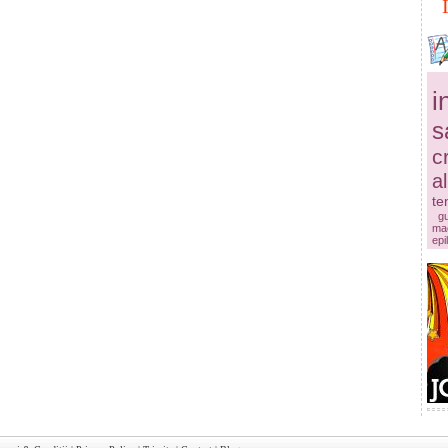
i
s
c
a
te
g
mac
epi