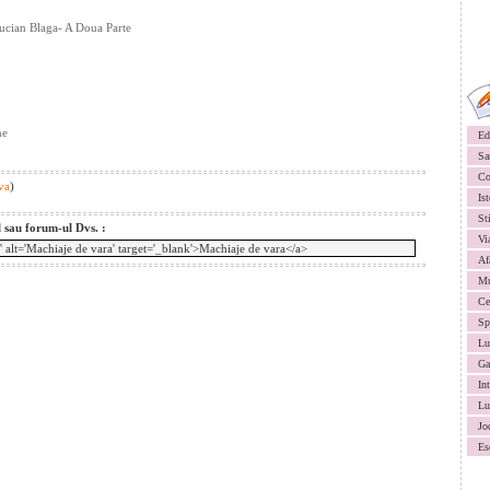
Lucian Blaga- A Doua Parte
ne
Ed
Sa
Co
va
)
Ist
St
l sau forum-ul Dvs. :
Vi
Af
Mu
Ce
Sp
Lu
Ga
In
Lu
Jo
Es