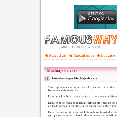
Nascuti azi
Nascuti unde
Educatie
Machiaje de vara
Q:
Intreaba despre Machiaje de vara
Vara reprezinta anotimpul soarelui, caldurii si straluci
frumusete si de stralucire.
Iar un machiaj bun va reusi sa faca toate acestea, indiferen
Dupa ce aplici baza de machiaj formata din fond de ten si 
un fard portocaliu nu efecte aurii sau un fard galben inte
Dupa trebuie sa iti conturezi linia ochilor folosind un t
apoi pe arcada un fard ivoriu sidefat pentru a conferii lum