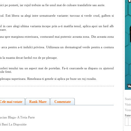
mici
pe pometi, iar rujul trebuie sa fie unul mat de culoare trandafirie sau aurie.
cal. Esti libera sa alegi intre urmatoarele variante: turcoaz si verde crud, galben si
l in care alegi ultima varianta incepe prin a-ti matifia tenul, aplica apoi un fard alb
ioare.
 pana spre marginea exterioara, conturand mai puternic aceasta zona. Din aceasta zona
pe arca pentru a-ti indulci privirea. Utilizeaza un dermatograf verde pentru a contura
is la nuanta decat fardul roz de pe pleoape.
conferi tenului tau un aspect mat de portelan. Fa-ti cearcanele sa dispara cu ajutorul
ile fetei.
leoapa superioara. Rimeleaza-ti genele si aplica pe buze un ruj rozaliu.
Stati
Cele mai votate
Rank Mare
Comentate
Visi
Vote
Fame 
ucian Blaga- A Treia Parte
Bani La Dispozitie