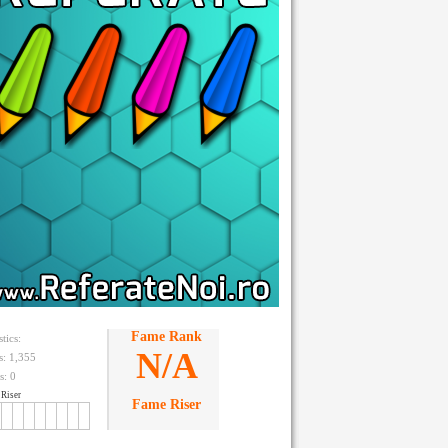
Fame Rank
stics:
N/A
ts: 1,355
s:
0
Riser
Fame Riser