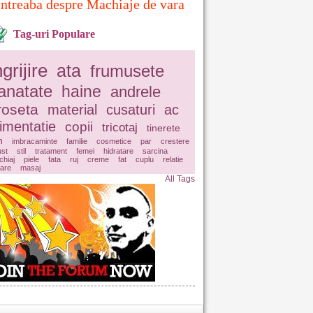
Intreaba despre Machiaje de vara
Tag-uri Populare
ngrijire
ata
frumusete
anatate
haine
andrele
roseta
material
cusaturi
ac
limentatie
copii
tricotaj
tinerete
n
imbracaminte
familie
cosmetice
par
crestere
ust
stil
tratament
femei
hidratare
sarcina
hiaj
piele
fata
ruj
creme
fat
cuplu
relatie
lare
masaj
All Tags