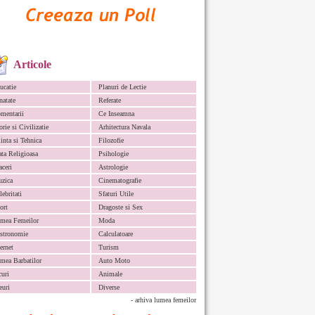
Articole
ucatie
Planuri de Lectie
natate
Referate
mentarii
Ce Inseamna
orie si Civilizatie
Arhitectura Navala
iinta si Tehnica
Filozofie
ata Religioasa
Psihologie
aceri
Astrologie
zica
Cinematografie
lebritati
Sfaturi Utile
ort
Dragoste si Sex
mea Femeilor
Moda
stronomie
Calculatoare
ternet
Turism
mea Barbatilor
Auto Moto
curi
Animale
euri
Diverse
- arhiva lumea femeilor