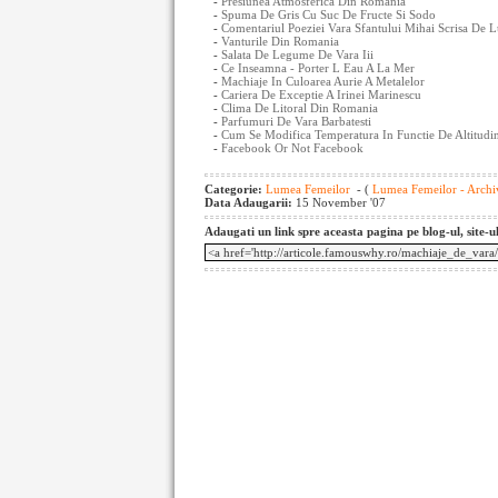
-
Presiunea Atmosferica Din Romania
-
Spuma De Gris Cu Suc De Fructe Si Sodo
-
Comentariul Poeziei Vara Sfantului Mihai Scrisa De 
-
Vanturile Din Romania
-
Salata De Legume De Vara Iii
-
Ce Inseamna - Porter L Eau A La Mer
-
Machiaje In Culoarea Aurie A Metalelor
-
Cariera De Exceptie A Irinei Marinescu
-
Clima De Litoral Din Romania
-
Parfumuri De Vara Barbatesti
-
Cum Se Modifica Temperatura In Functie De Altitudi
-
Facebook Or Not Facebook
Categorie:
Lumea Femeilor
- (
Lumea Femeilor - Archi
Data Adaugarii:
15 November '07
Adaugati un link spre aceasta pagina pe blog-ul, site-u