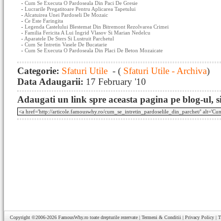
-
Cum Se Executa O Pardoseala Din Paci De Gresie
-
Lucrarile Pregatitoare Pentru Aplicarea Tapetului
-
Alcatuirea Unei Pardoseli De Mozaic
-
Ce Este Faringita
-
Legenda Castelului Blestemat Din Bitremont Rezolvarea Crimei
-
Familia Fericita A Lui Ingrid Vlasov Si Marian Nedelcu
-
Aparatele De Sters Si Lustruit Parchetul
-
Cum Se Intretin Vasele De Bucatarie
-
Cum Se Executa O Pardoseala Din Placi De Beton Mozaicate
Categorie:
Sfaturi Utile
- (
Sfaturi Utile - Archiva
)
Data Adaugarii:
17 February '10
Adaugati un link spre aceasta pagina pe blog-ul, si
Copyright ©2006-2026
FamousWhy.ro
toate drepturile rezervate |
Termeni & Conditii
|
Privacy Policy
|
T