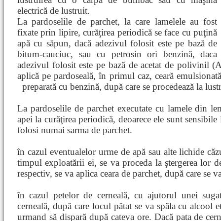
electrică de lustruit.
La pardoselile de parchet, la care lamelele au fost
fixate prin lipire, curăţirea periodică se face cu puţină
apă cu săpun, dacă adezivul folosit este pe bază de
bitum-cauciuc, sau cu petrosin ori benzină, daca
adezivul folosit este pe bază de acetat de polivinil 
aplică pe pardoseală, în primul caz, ceară emulsionată 
preparată cu benzină, după care
se procedează la lust
La pardoselile de parchet executate cu lamele din lem
apei la curăţirea periodică, deoarece ele sunt sensibile l
folosi numai sarma de parchet.
în cazul eventualelor urme de apă sau alte lichide căz
timpul exploatării ei, se va proceda la ştergerea lor d
respectiv, se va aplica ceara de parchet, după care se v
în cazul petelor de cerneală, cu ajutorul unei suga
cerneală, după care locul pătat se va spăla cu alcool et
urmand să dispară după cateva ore. Dacă pata de cerne