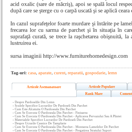
acid oxalic (sare de măcriş), apoi se spală locul respe
după care se şterge cu o carpă uscată şi se aplică ceara
In cazul suprafeţelor foarte murdare şi întărite pe lame
frecarea lor cu sarma de parchet şi în situaţia în ca
suprafaţă curată, se trece la raşchetarea obişnuită, la 
lustruirea ei.
sursa imaginii http://www.furniturehomedesign.com
Tag-uri:
casa
,
aparate
,
curent
,
reparatii
,
gospodarie
,
lemn
Articole Populare
Articole Asemanatoare
Rank Mare
Coment
-
Despre Pardoselile Din Lemn
-
Sculele Specifice Lucrarilor De Pardoseli Din Parchet
-
Cum Este Alcatuita O Pardoseala Din Parchet
-
Cum Se Executa O Pardoseala Din Parchet - Finisarea
-
Cum Se Executa O Pardoseala Din Parchet - Aplicarea Pervazului Sau A Plintei
-
Materialele Specifice Lucrarilor De Pardoseli Din Parchet
-
Despre Ucrarile Casnice De Tamplarie
-
Cum Se Executa O Pardoseala Din Parchet - Montarea Lamelelor De Parchet
-
Cum Se Executa O Pardoseala Din Parchet - Pregatirea Stratului Suport