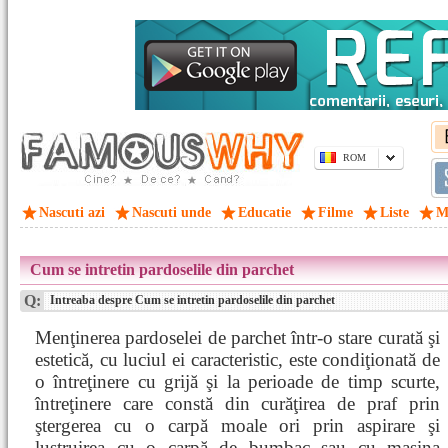
ROM
Nascuti azi
Nascuti unde
Educatie
Filme
Liste
M
Cum se intretin pardoselile din parchet
Q:
Intreaba despre Cum se intretin pardoselile din parchet
Menţinerea pardoselei de parchet într-o stare curată şi
estetică, cu luciul ei caracteristic, este condiţionată de
o întreţinere cu grijă şi la perioade de timp scurte,
întreţinere care constă din curăţirea de praf prin
ştergerea cu o carpă moale ori prin aspirare şi
lustruirea cu o carpă de bumbac sau cu maşina