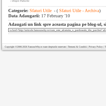
-
Despre Paduche
Categorie:
Sfaturi Utile
- (
Sfaturi Utile - Archiva
)
Data Adaugarii:
17 February '10
Adaugati un link spre aceasta pagina pe blog-ul, si
Copyright ©2006-2026
FamousWhy.ro
toate drepturile rezervate |
Termeni & Conditii
|
Privacy Policy
|
T