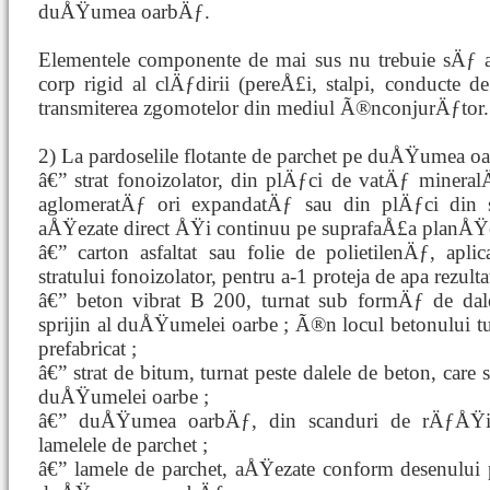
duÅŸumea oarbÄƒ.
Elementele componente de mai sus nu trebuie sÄƒ a
corp rigid al clÄƒdirii (pereÅ£i, stalpi, conducte de
transmiterea zgomotelor din mediul Ã®nconjurÄƒtor.
2) La pardoselile flotante de parchet pe duÅŸumea o
â€” strat fonoizolator, din plÄƒci de vatÄƒ minera
aglomeratÄƒ ori expandatÄƒ sau din plÄƒci din s
aÅŸezate direct ÅŸi continuu pe suprafaÅ£a planÅŸe
â€” carton asfaltat sau folie de polietilenÄƒ, ap
stratului fonoizolator, pentru a-1 proteja de apa rezult
â€” beton vibrat B 200, turnat sub formÄƒ de dale
sprijin al duÅŸumelei oarbe ; Ã®n locul betonului tur
prefabricat ;
â€” strat de bitum, turnat peste dalele de beton, care 
duÅŸumelei oarbe ;
â€” duÅŸumea oarbÄƒ, din scanduri de rÄƒÅŸi
lamelele de parchet ;
â€” lamele de parchet, aÅŸezate conform desenului