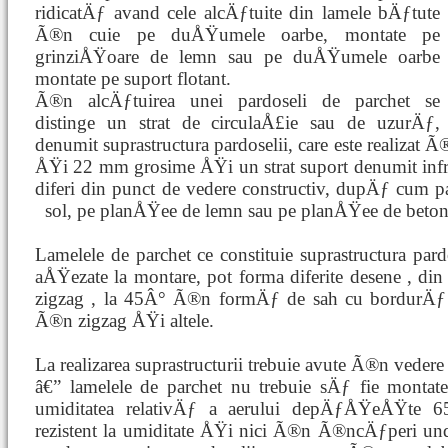
ridicatÄƒ avand cele alcÄƒtuite din lamele bÄƒtute
Ã®n cuie pe duÅŸumele oarbe, montate pe
grinziÅŸoare de lemn sau pe duÅŸumele oarbe
montate pe suport flotant.
Ã®n alcÄƒtuirea unei pardoseli de parchet se
distinge un strat de circulaÅ£ie sau de uzurÄƒ,
denumit suprastructura pardoselii, care este realizat
ÅŸi 22 mm grosime ÅŸi un strat suport denumit infras
diferi din punct de vedere constructiv, dupÄƒ cum p
sol, pe
planÅŸee de lemn sau pe planÅŸee de beton
Lamelele de parchet ce constituie suprastructura pa
aÅŸezate la montare, pot forma diferite desene , di
zigzag , la 45Â° Ã®n formÄƒ de sah cu bordurÄƒ ,
Ã®n zigzag ÅŸi altele.
La realizarea suprastructurii trebuie avute Ã®n veder
â€” lamelele de parchet nu trebuie sÄƒ fie mon
umiditatea relativÄƒ a aerului depÄƒÅŸeÅŸte 6
rezistent la umiditate ÅŸi nici Ã®n Ã®ncÄƒperi unde