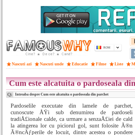
ROM
Nascuti azi
Nascuti unde
Educatie
Filme
Liste
M
Cum este alcatuita o pardoseala di
Q:
Intreaba despre Cum este alcatuita o pardoseala din parchet
Pardoselile executate din lamele de parchet,
cunoscute ÅŸi sub denumirea de pardoseli
tradiÅ£ionale calde, ca urmare a senzaÅ£iei de cald
la atingerea lor cu piciorul gol, sunt folosite Ã®n
Ã®ncÄƒperile de locuit, dintre acestea o pondere