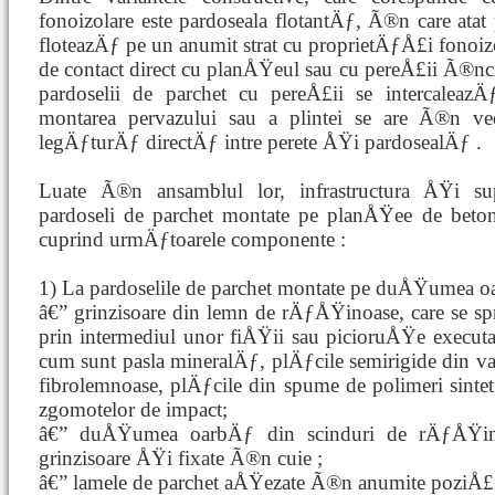
fonoizolare este pardoseala flotantÄƒ, Ã®n care atat 
floteazÄƒ pe un anumit strat cu proprietÄƒÅ£i fonoizo
de contact direct cu planÅŸeul sau cu pereÅ£ii Ã®ncÄ
pardoselii de parchet cu pereÅ£ii se intercaleazÄƒ
montarea pervazului sau a plintei se are Ã®n v
legÄƒturÄƒ directÄƒ intre perete ÅŸi pardosealÄƒ .
Luate Ã®n ansamblul lor, infrastructura ÅŸi sup
pardoseli de parchet montate pe planÅŸee de beton
cuprind urmÄƒtoarele componente :
1) La pardoselile de parchet montate pe duÅŸumea oa
â€” grinzisoare din lemn de rÄƒÅŸinoase, care se s
prin intermediul unor fiÅŸii sau picioruÅŸe executat
cum sunt pasla mineralÄƒ, plÄƒcile semirigide din v
fibrolemnoase, plÄƒcile din spume de polimeri sinteti
zgomotelor de impact;
â€” duÅŸumea oarbÄƒ din scinduri de rÄƒÅŸino
grinzisoare ÅŸi fixate Ã®n cuie ;
â€” lamele de parchet aÅŸezate Ã®n anumite poziÅ£i