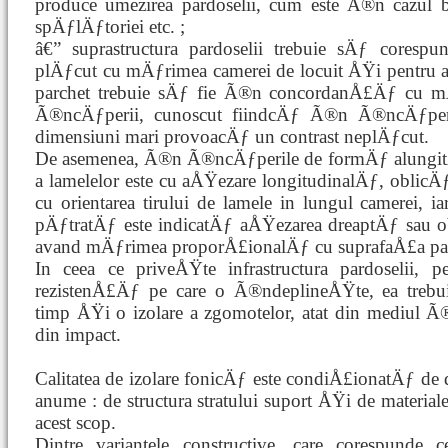
produce umezirea pardoselii, cum este Ã®n cazul b
spÄƒlÄƒtoriei etc. ;
â€” suprastructura pardoselii trebuie sÄƒ core
plÄƒcut cu mÄƒrimea camerei de locuit ÅŸi pentru ac
parchet trebuie sÄƒ fie Ã®n concordanÅ£Äƒ cu
Ã®ncÄƒperii, cunoscut fiindcÄƒ Ã®n Ã®ncÄƒperi
dimensiuni mari provoacÄƒ un contrast neplÄƒcut.
De asemenea, Ã®n Ã®ncÄƒperile de formÄƒ alungitÄ
a lamelelor este cu aÅŸezare longitudinalÄƒ, oblicÄ
cu orientarea tirului de lamele in lungul camerei,
pÄƒtratÄƒ este indicatÄƒ aÅŸezarea dreaptÄƒ sau o
avand mÄƒrimea proporÅ£ionalÄƒ cu suprafaÅ£a pa
In ceea ce priveÅŸte infrastructura pardoselii, 
rezistenÅ£Äƒ pe care o Ã®ndeplineÅŸte, ea treb
timp ÅŸi o izolare a zgomotelor, atat din mediul Ã
din impact.
Calitatea de izolare fonicÄƒ este condiÅ£ionatÄƒ 
anume : de structura stratului suport ÅŸi de material
acest scop.
Dintre variantele constructive, care corespunde