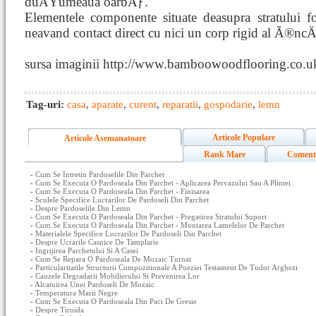
duÅŸumeaua oarbÄƒ.
Elementele componente situate deasupra stratului fo
neavand contact direct cu nici un corp rigid al Ã®ncÄ
sursa imaginii http://www.bamboowoodflooring.co.u
Tag-uri:
casa
,
aparate
,
curent
,
reparatii
,
gospodarie
,
lemn
Articole Populare
Articole Asemanatoare
Rank Mare
Coment
-
Cum Se Intretin Pardoselile Din Parchet
-
Cum Se Executa O Pardoseala Din Parchet - Aplicarea Pervazului Sau A Plintei
-
Cum Se Executa O Pardoseala Din Parchet - Finisarea
-
Sculele Specifice Lucrarilor De Pardoseli Din Parchet
-
Despre Pardoselile Din Lemn
-
Cum Se Executa O Pardoseala Din Parchet - Pregatirea Stratului Suport
-
Cum Se Executa O Pardoseala Din Parchet - Montarea Lamelelor De Parchet
-
Materialele Specifice Lucrarilor De Pardoseli Din Parchet
-
Despre Ucrarile Casnice De Tamplarie
-
Ingrijirea Parchetului Si A Casei
-
Cum Se Repara O Pardoseala De Mozaic Turnat
-
Particularitatile Structurii Compozitionale A Poeziei Testament De Tudor Arghezi
-
Cauzele Degradarii Mobilierului Si Prevenirea Lor
-
Alcatuirea Unei Pardoseli De Mozaic
-
Temperatura Marii Negre
-
Cum Se Executa O Pardoseala Din Paci De Gresie
-
Despre Tiroida