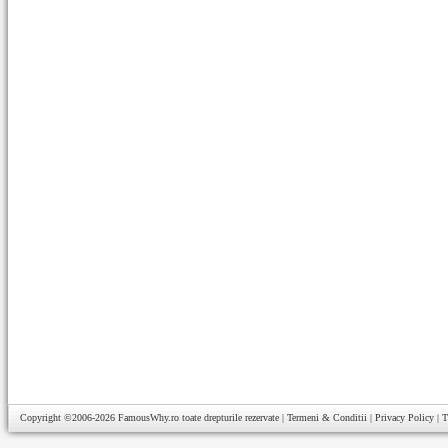
Copyright ©2006-2026
FamousWhy.ro
toate drepturile rezervate |
Termeni & Conditii
|
Privacy Policy
|
T