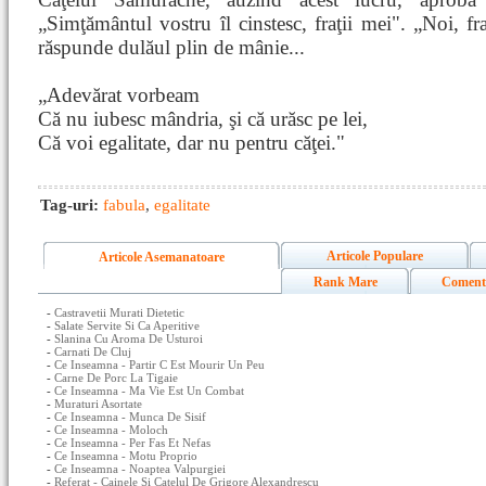
„Simţământul vostru îl cinstesc, fraţii mei". „Noi, fraţ
răspunde dulăul plin de mânie...
„Adevărat vorbeam
Că nu iubesc mândria, şi că urăsc pe lei,
Că voi egalitate, dar nu pentru căţei."
Tag-uri:
fabula
,
egalitate
Articole Populare
Articole Asemanatoare
Rank Mare
Coment
-
Castravetii Murati Dietetic
-
Salate Servite Si Ca Aperitive
-
Slanina Cu Aroma De Usturoi
-
Carnati De Cluj
-
Ce Inseamna - Partir C Est Mourir Un Peu
-
Carne De Porc La Tigaie
-
Ce Inseamna - Ma Vie Est Un Combat
-
Muraturi Asortate
-
Ce Inseamna - Munca De Sisif
-
Ce Inseamna - Moloch
-
Ce Inseamna - Per Fas Et Nefas
-
Ce Inseamna - Motu Proprio
-
Ce Inseamna - Noaptea Valpurgiei
-
Referat - Cainele Si Catelul De Grigore Alexandrescu