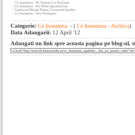
-
Ce Inseamna - Pe Vremea Lui Pazvante
-
Ce Inseamna - Per Pedes Apostoiorum
-
Castraveti Murati Pentru Consumul Imediat
-
Ce Inseamna - Non Possumus
Categorie:
Ce Inseamna
- (
Ce Inseamna - Archiva
)
Data Adaugarii:
12 April '12
Adaugati un link spre aceasta pagina pe blog-ul, si