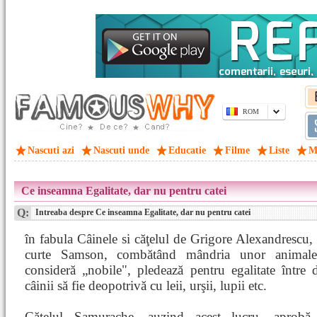
ROM
Nascuti azi
Nascuti unde
Educatie
Filme
Liste
M
Ce inseamna Egalitate, dar nu pentru catei
Q:
Intreaba despre Ce inseamna Egalitate, dar nu pentru catei
în fabula Câinele si căţelul de Grigore Alexandrescu,
curte Samson, combătând mândria unor animale
consideră „nobile", pledează pentru egalitate între 
câinii să fie deopotrivă cu leii, urşii, lupii etc.
Căţelul Samurache, auzind acest lucru, aprobă