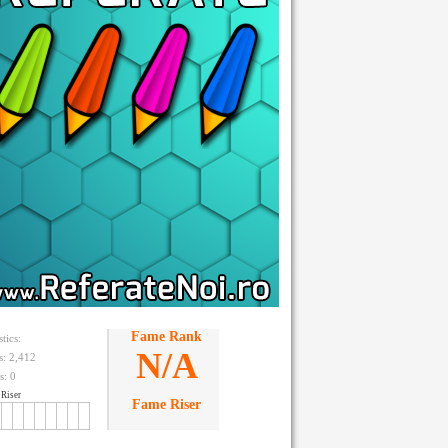
Fame Rank
stics:
N/A
ts: 2,412
s:
0
Riser
Fame Riser