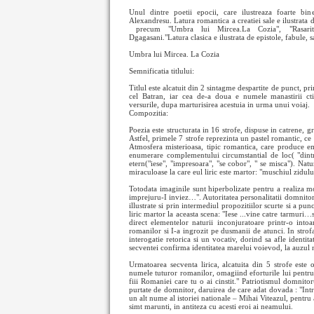
Unul dintre poetii epocii, care ilustreaza foarte bi
Alexandresu. Latura romantica a creatiei sale e ilustrata d
precum "Umbra lui Mircea.La Cozia", "Rasar
Dgagasani."Latura clasica e ilustrata de epistole, fabule, 
Umbra lui Mircea. La Cozia
Semnificatia titlului:
Titlul este alcatuit din 2 sintagme despartite de punct, 
cel Batran, iar cea de-a doua e numele manastirii cti
versurile, dupa marturisirea acestuia in urma unui voiaj.
Compozitia:
Poezia este structurata in 16 strofe, dispuse in catrene, g
Astfel, primele 7 strofe reprezinta un pastel romantic, ce 
Atmosfera misterioasa, tipic romantica, care produce emo
enumerare complementului circumstantial de loc( "dintr-o
etern("iese", "impresoara", "se cobor", " se misca"). Nat
miraculoase la care eul liric este martor: "muschiul zidului
Totodata imaginile sunt hiperbolizate pentru a realiza mo
imprejuru-I inviez…". Autoritatea personalitatii domnitorul
illustrate si prin intermediul propozitiilor scurte si a pu
liric martor la aceasta scena: "Iese ...vine catre tarmuri…
direct elementelor naturii inconjuratoare printr-o int
romanilor si I-a ingrozit pe dusmanii de atunci. In strofa
interogatie retorica si un vocativ, dorind sa afle identit
secventei confirma identitatea marelui voievod, la auzul 
Urmatoarea secventa lirica, alcatuita din 5 strofe este o
numele tuturor romanilor, omagiind eforturile lui pentru 
fiii Romaniei care tu o ai cinstit." Patriotismul domnito
purtate de domnitor, daruirea de care adat dovada : "Intre
un alt nume al istoriei nationale – Mihai Viteazul, pentru 
simt marunti, in antiteza cu acesti eroi ai neamului.