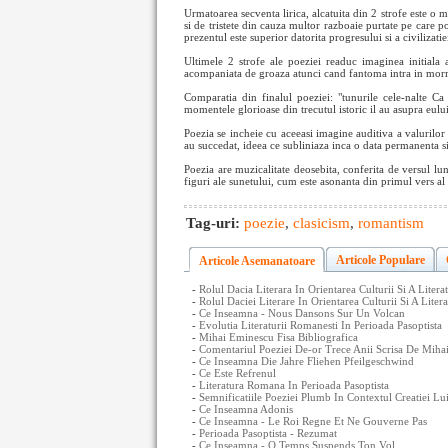
Urmatoarea secventa lirica, alcatuita din 2 strofe este o me
si de tristete din cauza multor razboaie purtate pe care
prezentul este superior datorita progresului si a civilizatie
Ultimele 2 strofe ale poeziei readuc imaginea initiala a
acompaniata de groaza atunci cand fantoma intra in mor
Comparatia din finalul poeziei: "tunurile cele-nalte Ca
momentele glorioase din trecutul istoric il au asupra eului l
Poezia se incheie cu aceeasi imagine auditiva a valurilor 
au succedat, ideea ce subliniaza inca o data permanenta s
Poezia are muzicalitate deosebita, conferita de versul lun
figuri ale sunetului, cum este asonanta din primul vers al
Tag-uri:
poezie
,
clasicism
,
romantism
Articole Populare
Articole Asemanatoare
-
Rolul Dacia Literara In Orientarea Culturii Si A Liter
-
Rolul Daciei Literare In Orientarea Culturii Si A Lite
-
Ce Inseamna - Nous Dansons Sur Un Volcan
-
Evolutia Literaturii Romanesti In Perioada Pasoptista
-
Mihai Eminescu Fisa Bibliografica
-
Comentariul Poeziei De-or Trece Anii Scrisa De Miha
-
Ce Inseamna Die Jahre Fliehen Pfeilgeschwind
-
Ce Este Refrenul
-
Literatura Romana In Perioada Pasoptista
-
Semnificatiile Poeziei Plumb In Contextul Creatiei L
-
Ce Inseamna Adonis
-
Ce Inseamna - Le Roi Regne Et Ne Gouverne Pas
-
Perioada Pasoptista - Rezumat
-
Ce Inseamna - O Temps Suspends Ton Vol