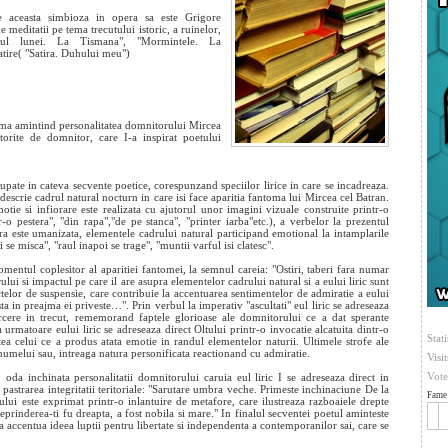
ne aceasta simbioza in opera sa este Grigore
e meditatii pe tema trecutului istoric, a ruinelor,
itul lunei. La
Tismana", "Mormintele. La
satire( "Satira. Duhului meu")
prima amintind personalitatea domnitorului Mircea
torite de domnitor, care I-a inspirat poetului
rupate in cateva secvente poetice, corespunzand speciilor lirice in care se incadreaza.
descrie cadrul natural nocturn in care isi face aparitia fantoma lui Mircea cel Batran.
tie si infiorare este realizata cu ajutorul unor imagini vizuale construite printr-o
 pestera", "din rapa","de pe stanca", "printer iarba"etc.), a verbelor la prezentul
ura este umanizata, elementele cadrului natural participand emotional la intamplarile
 se misca", "raul inapoi se trage", "muntii varful isi clatesc".
mentul coplesitor al aparitiei fantomei, la semnul careia: "Ostiri, taberi fara numar
ui si impactul pe care il are asupra elementelor cadrului natural si a eului liric sunt
nctelor de suspensie, care contribuie la accentuarea sentimentelor de admiratie a eului
sta in preajma ei priveste…". Prin verbul la imperativ "ascultati" eul liric se adreseaza
oarcere in trecut, rememorand faptele glorioase ale domnitorului ce a dat sperante
 urmatoare eului liric se adreseaza direct Oltului printr-o invocatie alcatuita dintr-o
Stati
atea celui ce a produs atata emotie in randul elementelor naturii. Ultimele strofe ale
numelui sau, intreaga natura personificata reactionand cu admiratie.
Visi
Vote
 oda inchinata personalitatii domnitorului caruia eul liric I se adreseaza direct in
pastrarea integritatii teritoriale: "Sarutare umbra veche. Primeste inchinaciune De la
Fame 
rului este exprimat printr-o inlantuire de metafore, care ilustreaza razboaiele drepte
prinderea-ti fu dreapta, a fost nobila si mare." In finalul secventei poetul aminteste
a accentua ideea luptii pentru libertate si independenta a contemporanilor sai, care se