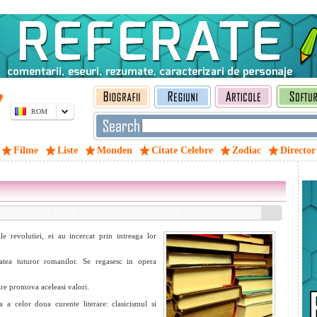
ROM
Filme
Liste
Monden
Citate Celebre
Zodiac
Director
le revolutiei, ei au incercat prin intreaga lor
.
tatea tuturor romanilor. Se regasesc in opera
care promova aceleasi valori.
a a celor doua curente literare: clasicismul si