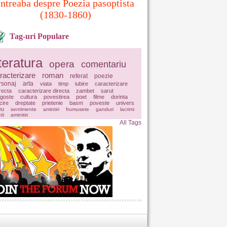
Intreaba despre Poezia pasoptista
(1830-1860)
Tag-uri Populare
iteratura
opera
comentariu
racterizare
roman
referat
poezie
rsonaj
arta
viata
timp
iubire
caracterizare
irecta
caracterizare directa
zambet
sarut
agoste
cultura
povestirea
poet
filme
dorinta
icire
dreptate
prietenie
basm
poveste
univers
eu
sentimente
amintiri
frumusete
ganduri
lacrimi
tii
aminitiri
All Tags