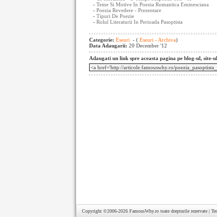
-
Teme Si Motive In Poezia Romantica Eminesciana
-
Poezia Revedere - Prezentare
-
Tipuri De Poezie
-
Rolul Literaturii In Perioada Pasoptista
Categorie:
Eseuri
- (
Eseuri - Archiva
)
Data Adaugarii:
20 December '12
Adaugati un link spre aceasta pagina pe blog-ul, site-u
Copyright ©2006-2026
FamousWhy.ro
toate drepturile rezervate |
Te