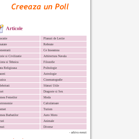
Articole
ucatie
Planuri de Lectie
natate
Referate
mentarii
Ce Inseamna
orie si Civilizatie
Arhitectura Navala
iinta si Tehnica
Filozofie
ata Religioasa
Psihologie
aceri
Astrologie
zica
Cinematografie
lebritati
Sfaturi Utile
ort
Dragoste si Sex
mea Femeilor
Moda
stronomie
Calculatoare
ternet
Turism
mea Barbatilor
Auto Moto
curi
Animale
euri
Diverse
- arhiva eseuri