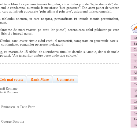
ditatie filozofica pe tema trecerii timpului, a trecutului plin de "fapte stralucite", dar
 poetul le condamna, numindu-le metaforic "bici groaznec". Din acest punct de vedere
i, care au infratit popoarele "prin stiinte si prin arte", asigurand linistea omenirii.
 tabloului nocturn, in care noaptea, personificata isi intinde mantia pretutindeni,
mant.
 fantome de mari veacuri pe eroii lor jelesc") accentueaza rolul pilduitor pe care
iric si a intregii naturi.
Ed
Oltului, care lovesc ritmic zidul vechi al manastirii, comparate cu generatiile care s-
Sa
i continuitatea romanilor pe aceste meleaguri.
Co
g, cu masura de 15 silabe, de alternbarea ritmului dactilic si iambic, dar si de unele
 poeziei: "Ale turnurilor umbre peste unde stau culcate."
Ist
St
Vi
Af
Mu
Cele mai votate
Rank Mare
Comentate
Ce
aturii Romane
Sp
raturii Romane
Lu
Ga
i Eminescu- A Treia Parte
In
Lu
Jo
ui George Bacovia
Es