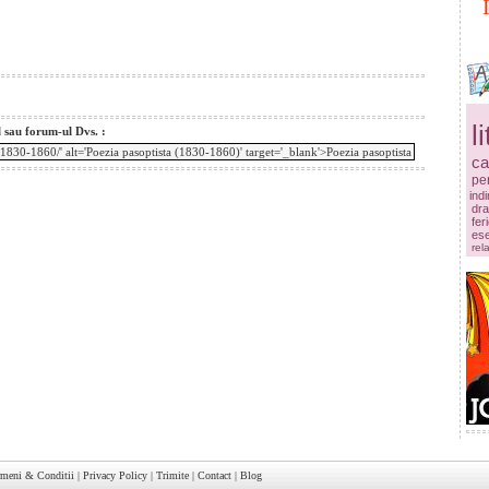
l
l sau forum-ul Dvs. :
ca
pe
ind
dr
fer
es
rela
rmeni & Conditii
|
Privacy Policy
|
Trimite
|
Contact
|
Blog