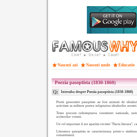
Nascuti azi
Nascuti unde
Educatie
Poezia pasoptista (1830-1860)
Q:
Intreaba despre Poezia pasoptista (1830-1860)
Poetii generatiei pasoptiste au fost animati de idealuri
activitate sa militeze pentru infaptuirea idealurilor acestei
Teme precum redesteptarea constiintei nationale, uni
scriitorilor vremii.
Un rol important il are aparitia revistei "Dacia literara", 
Literatura pasoptista se caracterizeaza printr-o simbioz
romantismul.