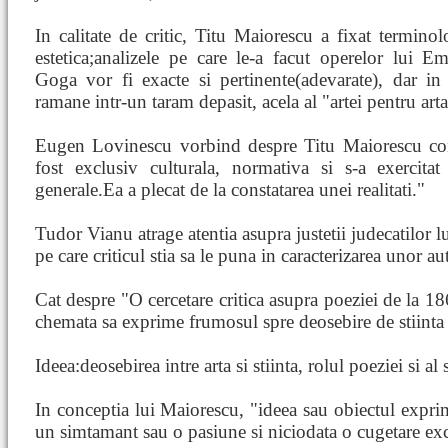
In calitate de critic, Titu Maiorescu a fixat terminolo
estetica;analizele pe care le-a facut operelor lui 
Goga vor fi exacte si pertinente(adevarate), dar in t
ramane intr-un taram depasit, acela al "artei pentru arta
Eugen Lovinescu vorbind despre Titu Maiorescu cons
fost exclusiv culturala, normativa si s-a exercitat
generale.Ea a plecat de la constatarea unei realitati."
Tudor Vianu atrage atentia asupra justetii judecatilor 
pe care criticul stia sa le puna in caracterizarea unor aut
Cat despre "O cercetare critica asupra poeziei de la 186
chemata sa exprime frumosul spre deosebire de stiinta
Ideea:deosebirea intre arta si stiinta, rolul poeziei si al s
In conceptia lui Maiorescu, "ideea sau obiectul expri
un simtamant sau o pasiune si niciodata o cugetare exc