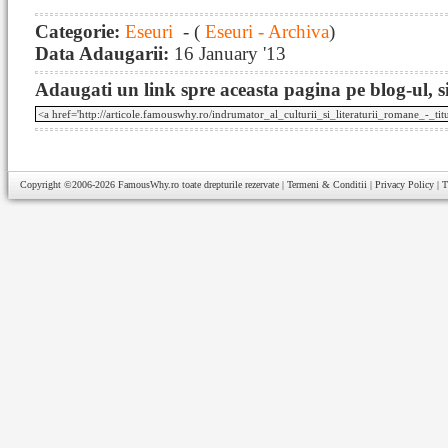
Categorie:
Eseuri
- (
Eseuri - Archiva
)
Data Adaugarii:
16 January '13
Adaugati un link spre aceasta pagina pe blog-ul, si
Copyright ©2006-2026
FamousWhy.ro
toate drepturile rezervate |
Termeni & Conditii
|
Privacy Policy
|
T