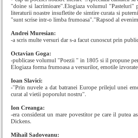
"doine si lacrimioare".Elogiaza volumul "Pasteluri" 
literaturii noastre insufletite de simtire curata si puter
"sunt scrise intr-o limba frumoasa"."Rapsod al evenimen
Andrei Muresian:
-a scris multe versuri dar s-a facut cunoscut prin publ
Octavian Goga:
-publicase volumul "Poezii " in 1805 si il propune pe
Elogiaza forma frumoasa a versurilor, emotile izvorate 
Ioan Slavici:
-"Prin nuvele a dat batranei Europe prilejul unei emot
curat al vietii poporulut nostru".
Ion Creanga:
-era considerat un mare povestitor pe care il putea as
Dickens.
Mihail Sadoveanu: