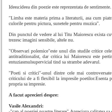
Ideea:ideea din poezie este reprezentata de sentimente.
"Limba este materia prima a literaturii, asa cum piat
culorile pentru pictura, sunetele pentru muzica".
Din punctul de vedere al lui Titu Maiorescu exista cu
trezesc imagini sensibile, altele nu.
"Observari polemice"este unul din studile critice cel
antitraditionalist, dar critica lui Maiorescu este per
entuziasmulsupervicial tind sa strambe adevarul.
"Poeti si critici"-unul dintre cele mai controversa
criticului de a fi flexibil la impresile poetilor.Esenta p
propria sa impresie.
A facut aprecieri despre:
Vasile Alexandri:
-"cap al poeziei noastre literare".Apreciaza calitatea sa 