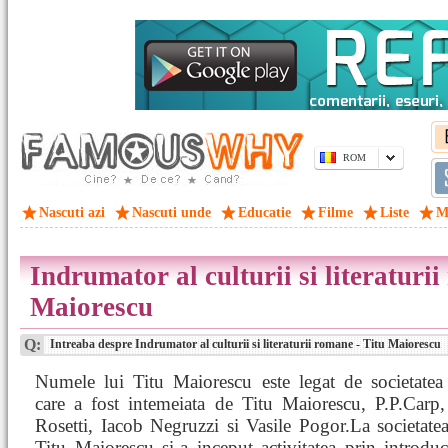
ROM
Nascuti azi
Nascuti unde
Educatie
Filme
Liste
M
Indrumator al culturii si literaturi
Maiorescu
Q:
Intreaba despre Indrumator al culturii si literaturii romane - Titu Maiorescu
Numele lui Titu Maiorescu este legat de societatea
care a fost intemeiata de Titu Maiorescu, P.P.Carp
Rosetti, Iacob Negruzzi si Vasile Pogor.La societat
Titu Maiorescu si-a inceput activitatea prin introdu