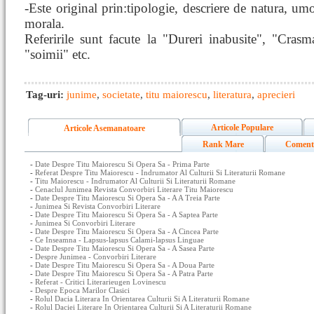
-Este original prin:tipologie, descriere de natura, um
morala.
Referirile sunt facute la "Dureri inabusite", "Cras
"soimii" etc.
Tag-uri:
junime
,
societate
,
titu maiorescu
,
literatura
,
aprecieri
Articole Populare
Articole Asemanatoare
Rank Mare
Coment
-
Date Despre Titu Maiorescu Si Opera Sa - Prima Parte
-
Referat Despre Titu Maiorescu - Indrumator Al Culturii Si Literaturii Romane
-
Titu Maiorescu - Indrumator Al Culturii Si Literaturii Romane
-
Cenaclul Junimea Revista Convorbiri Literare Titu Maiorescu
-
Date Despre Titu Maiorescu Si Opera Sa - A A Treia Parte
-
Junimea Si Revista Convorbiri Literare
-
Date Despre Titu Maiorescu Si Opera Sa - A Saptea Parte
-
Junimea Si Convorbiri Literare
-
Date Despre Titu Maiorescu Si Opera Sa - A Cincea Parte
-
Ce Inseamna - Lapsus-lapsus Calami-lapsus Linguae
-
Date Despre Titu Maiorescu Si Opera Sa - A Sasea Parte
-
Despre Junimea - Convorbiri Literare
-
Date Despre Titu Maiorescu Si Opera Sa - A Doua Parte
-
Date Despre Titu Maiorescu Si Opera Sa - A Patra Parte
-
Referat - Critici Literarieugen Lovinescu
-
Despre Epoca Marilor Clasici
-
Rolul Dacia Literara In Orientarea Culturii Si A Literaturii Romane
-
Rolul Daciei Literare In Orientarea Culturii Si A Literaturii Romane