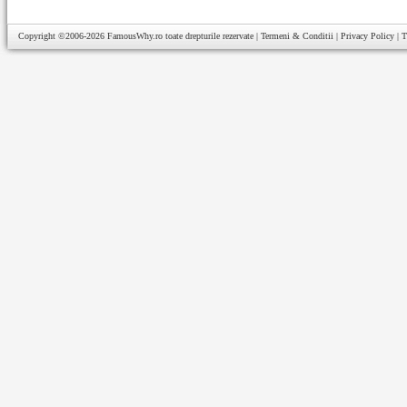
Copyright ©2006-2026
FamousWhy.ro
toate drepturile rezervate |
Termeni & Conditii
|
Privacy Policy
|
T