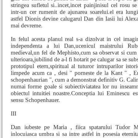
stringea sufletul si..incet,incet painjinisul cel rosu s
intr-un cer rumenit de ajunarea soarelui.el era lungit
astfel Dionis devine calugarul Dan din Iasii lui Ale
mai devreme.
In felul acesta planul real s-a dizolvat in cel imag
independenta a lui Dan,ucenicul maistrului Rub
medieval,un fel de Mephisto,cum sa observat si cum 
ulterioara,jubilind de a-l fi hotarit pe calugar sa se su
prototipul etern,spiritual al tuturor intruparilor ist
limpede acum ca , desi " porneste de la Kant " , Em
schopenhaurian ", cum a demonstrat definitiv G. Caline
numai forme goale si subiectiviatatea lor nu inseamn
obiectul intuitiei noastre.Conceptia lui Eminescu est
sensu Schopenhauer.
III
Dan iubeste pe Maria , fiica spatarului Tudor Me
inlocuiasca umbra si sa intre astfel in posesia eternit