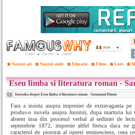
ROM
Nascuti azi
Nascuti unde
Educatie
Filme
Liste
M
Eseu limba si literatura roman - S
Q:
Intreaba despre Eseu limba si literatura roman - Sarmanul Dionis
Fara a insista asupra impresiei de extravaganta pe 
produs-o nuvela asupra Junimii, dupa marturia lu
absent insa din procesul verbal al sedintei de lect
septembrie 1872, impresie altfel firesca daca ne 
caracterul de pionirat al operei eminesciene, ceea c