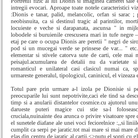
Portretul fizic al lui Dionis si imaginea camerei sal
intregii evocari. Aproape toate notele caracteristici vi
:Dionis e tanar, palid, melancolic, orfan si sarac ; 
neobisnuita, ca si destinul tragic al parintilor, mo
locuieste e veche si darapanata, ascunsa " in mijl
lobodele si buruienile crescusera mari in tufe negre –v
etaj pe care o ocupa Dionis are peretii " negri de sir
pod si un mucegai verde se prinsese de var... " etc
elementar si stivele catorva sute de carti, cele mai 
peisajul.acumularea de detalii nu da varietate si
romanticul e unilateral casi clasicul numai ca, s
urmareste generalul, tipologicul, caninicul, el vizeaza 
Totul pare prin urmare a-l izola pe Dionisie si pen
preocuparile lui sunt nepotrivite,caci ele tind sa desc
timp si a anularii distantelor cosmice.cu ajutorul un
darueste puteri magice cui stie sa-l foloseasc
cruciala,nuinainte dea arunca o privire visatoare spre
el sunetele diafane ale unei voci feciorelnice :,,si lin
cumplit ca serpi pe jaratic.tot mai mare si mai mare 
glas din centru de jaratic al cartii.<
>putu el sopti cu gl