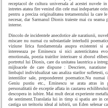
receptacol de cultura universala al acestei nuvele in
intretes atatea fire venind din cele mai indepartate ori
pentru a preciza originalitatea tretamentului la care l
necesar, dar Sarmanul Dionis traieste mai cu seama pri
interne.
Dincolo de incidentele anecdotice ale naratiunii, nuvel
miscare nu numai cu substantiale interludii poematic
viziune lirica fundamentala asupra existentei si 
intereseaza pe Eminescu si nici autenticitatea evoc
emotionala, poezia trairilor interioare si zborul eliber
portretul lui Dionis, care da unitatea launtrica a intreg
mijloacele de care dispune : Descriere, naratiune
limbajul individualizat sau analiza starilor sufletesti, ca
intentiilor sale, preponderent poematice.Nu numai
Geniu pustiu etc., Eminescu se arata atras in 
personalitatii de exceptie aflata in cautarea echilibrului
descopera in iubire. Mai mult decat experiente metafizic
de sentiment.Translatia lui in timp si spatiu are in 
castiga un teritoriu ideal al iubirii, un Eden selenar c