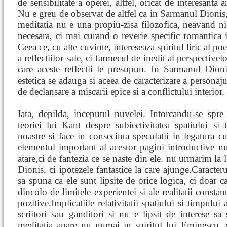
de sensibilitate a operei, altfel, oricat de interesanta a
Nu e greu de observat de altfel ca in Sarmanul Dionis
meditatia nu e una propiu-zisa filozofica, neavand nici
necesara, ci mai curand o reverie specific romantica 
Ceea ce, cu alte cuvinte, intereseaza spiritul liric al p
a reflectiilor sale, ci farmecul de inedit al perspective
care aceste reflectii le presupun. In Sarmanul Dioni
estetica se adauga si aceea de caracterizare a personaju
de declansare a miscarii epice si a conflictului interior.
Iata, depilda, inceputul nuvelei. Intorcandu-se spr
teoriei lui Kant despre subiectivitatea spatiului si 
noastre si face in consecinta speculatii in legatura cu
elementul important al acestor pagini introductive nu
atare,ci de fantezia ce se naste din ele. nu urmarim la 
Dionis, ci ipotezele fantastice la care ajunge.Caracteru
sa spuna ca ele sunt lipsite de orice logica, ci doar c
dincolo de limitele experientei si ale realitatii consta
pozitive.Implicatiile relativitatii spatiului si timpulu
scriitori sau ganditori si nu e lipsit de interese s
meditatia apare nu numai in spiritul lui Eminescu, d