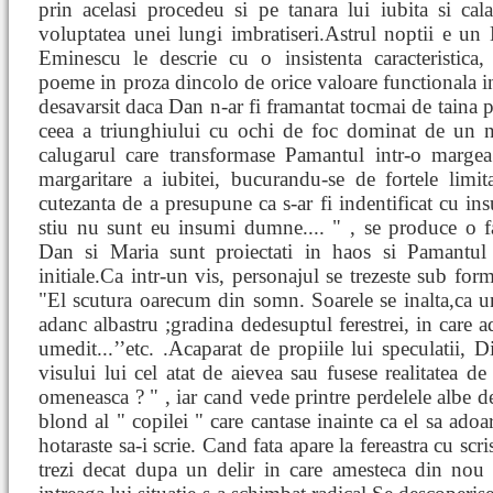
prin acelasi procedeu si pe tanara lui iubita si ca
voluptatea unei lungi imbratiseri.Astrul noptii e un 
Eminescu le descrie cu o insistenta caracteristica,
poeme in proza dincolo de orice valoare functionala in 
desavarsit daca Dan n-ar fi framantat tocmai de taina p
ceea a triunghiului cu ochi de foc dominat de un 
calugarul care transformase Pamantul intr-o margea
margaritare a iubitei, bucurandu-se de fortele limi
cutezanta de a presupune ca s-ar fi indentificat cu i
stiu nu sunt eu insumi dumne.... " , se produce o fa
Dan si Maria sunt proiectati in haos si Pamantul 
initiale.Ca intr-un vis, personajul se trezeste sub form
"El scutura oarecum din somn. Soarele se inalta,ca u
adanc albastru ;gradina dedesuptul ferestrei, in care
umedit...’’etc. .Acaparat de propiile lui speculatii, D
visului lui cel atat de aievea sau fusese realitatea de 
omeneasca ? " , iar cand vede printre perdelele albe de
blond al " copilei " care cantase inainte ca el sa adoa
hotaraste sa-i scrie. Cand fata apare la fereastra cu scr
trezi decat dupa un delir in care amesteca din nou 