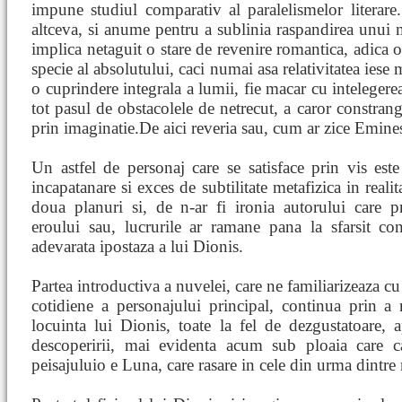
impune studiul comparativ al paralelismelor literare
altceva, si anume pentru a sublinia raspandirea unui 
implica netaguit o stare de revenire romantica, adica 
specie al absolutului, caci numai asa relativitatea iese
o cuprindere integrala a lumii, fie macar cu intelegere
tot pasul de obstacolele de netrecut, a caror constrang
prin imaginatie.De aici reveria sau, cum ar zice Emines
Un astfel de personaj care se satisface prin vis es
incapatanare si exces de subtilitate metafizica in reali
doua planuri si, de n-ar fi ironia autorului care pr
eroului sau, lucrurile ar ramane pana la sfarsit co
adevarata ipostaza a lui Dionis.
Partea introductiva a nuvelei, care ne familiarizeaza cu
cotidiene a personajului principal, continua prin a n
locuinta lui Dionis, toate la fel de dezgustatoare,
descoperirii, mai evidenta acum sub ploaia care c
peisajuluio e Luna, care rasare in cele din urma dintre n