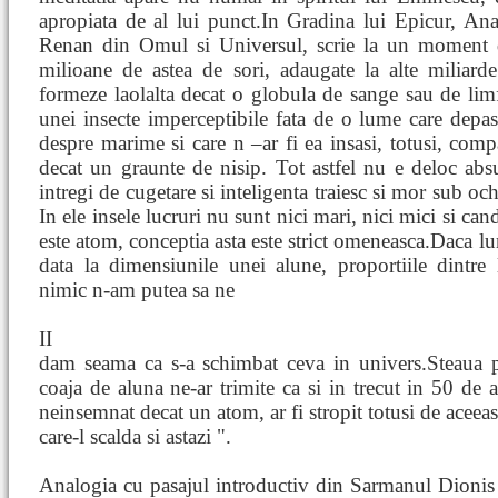
apropiata de al lui punct.In Gradina lui Epicur, Anat
Renan din Omul si Universul, scrie la un moment d
milioane de astea de sori, adaugate la alte miliard
formeze laolalta decat o globula de sange sau de lim
unei insecte imperceptibile fata de o lume care depa
despre marime si care n –ar fi ea insasi, totusi, compa
decat un graunte de nisip. Tot astfel nu e deloc ab
intregi de cugetare si inteligenta traiesc si mor sub oc
In ele insele lucruri nu sunt nici mari, nici mici si ca
este atom, conceptia asta este strict omeneasca.Daca lu
data la dimensiunile unei alune, proportiile dintre
nimic n-am putea sa ne
II
dam seama ca s-a schimbat ceva in univers.Steaua p
coaja de aluna ne-ar trimite ca si in trecut in 50 de
neinsemnat decat un atom, ar fi stropit totusi de aceeas
care-l scalda si astazi ".
Analogia cu pasajul introductiv din Sarmanul Dionis 