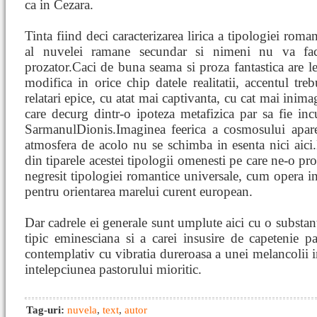
ca in Cezara.
Tinta fiind deci caracterizarea lirica a tipologiei roman
al nuvelei ramane secundar si nimeni nu va fa
prozator.Caci de buna seama si proza fantastica are le
modifica in orice chip datele realitatii, accentul tr
relatari epice, cu atat mai captivanta, cu cat mai inima
care decurg dintr-o ipoteza metafizica par sa fie in
SarmanulDionis.Imaginea feerica a cosmosului apare
atmosfera de acolo nu se schimba in esenta nici aici
din tiparele acestei tipologii omenesti pe care ne-o p
negresit tipologiei romantice universale, cum opera in
pentru orientarea marelui curent european.
Dar cadrele ei generale sunt umplute aici cu o substanta
tipic eminesciana si a carei insusire de capetenie pa
contemplativ cu vibratia dureroasa a unei melancolii 
intelepciunea pastorului mioritic.
Tag-uri:
nuvela
,
text
,
autor