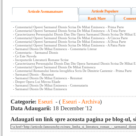
Articole Populare
Articole Asemanatoare
Rank Mare
Coment
-
Comentariul Operei Sarmanul Dionis Scrisa De Mihai Eminescu - Prima Parte
-
Comentariul Operei Sarmanul Dionis Scrisa De Mihai Eminescu - A Treia Parte
-
Caracterizarea Personajului Dionis Dan Din Opera Sarmanul Dionis Scrisa De Mihai 
-
Comentariul Operei Sarmanul Dionis Scrisa De Mihai Eminescu - A Cincea Parte
-
Comentariul Operei Sarmanul Dionis Scrisa De Mihai Eminescu - A Doua Parte
-
Comentariul Operei Sarmanul Dionis Scrisa De Mihai Eminescu - A Patra Parte
-
Sarmanul Dionis De Mihai Eminescu - Comentariu Literar
-
Comentariu - Sarmanul Dionis
-
Ce Este Nuvela
-
Inceputurile Literaturii Romane Scrise
-
Caracterizarea Personajului Dionis Dan Din Opera Sarmanul Dionis Scrisa De Mihai 
-
Comentariul Operei Sarmanul Dionis De Mihai Eminescu
-
Comentariul Romanului Istoria Ieroglifica Scris De Dimitrie Cantemir - Prima Parte
-
Sarmanul Dionis - Rezumat
-
Sarmanul Dionis De Mihai Eminescu - Rezumat
-
Despre Opera Lui Mircea Eliade
-
Sarmanul Dionis De Mihai Eminescu - Comenatariu
-
Sarmanul Dionis De Mihai Eminescu
Categorie:
Eseuri
- (
Eseuri - Archiva
)
Data Adaugarii:
18 December '12
Adaugati un link spre aceasta pagina pe blog-ul, si