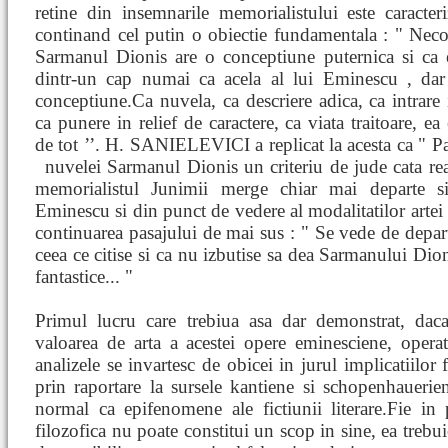
retine din insemnarile memorialistului este caracteri
continand cel putin o obiectie fundamentala : " Neco
Sarmanul Dionis are o conceptiune puternica si ca e
dintr-un cap numai ca acela al lui Eminescu , da
conceptiune.Ca nuvela, ca descriere adica, ca intrare i
ca punere in relief de caractere, ca viata traitoare, ea 
de tot ’’. H. SANIELEVICI a replicat la acesta ca " P
nuvelei Sarmanul Dionis un criteriu de jude
cata re
memorialistul Junimii merge chiar mai departe si
Eminescu si din punct de vedere al modalitatilor artei fa
continuarea pasajului de mai sus : " Se vede de depa
ceea ce citise si ca nu izbutise sa dea Sarmanului Dio
fantastice... "
Primul lucru care trebiua asa dar demonstrat, daca 
valoarea de arta a acestei opere eminesciene, opera
analizele se invartesc de obicei in jurul implicatiilor f
prin raportare la sursele kantiene si schopenhaueri
normal ca epifenomene ale fictiunii literare.Fie in 
filozofica nu poate constitui un scop in sine, ea trebui