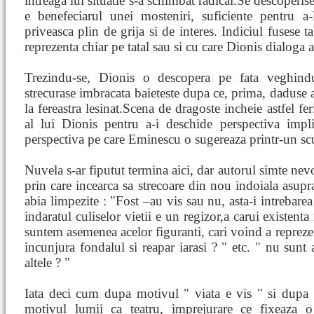
intreaga lui situatie s-a schimbat radical.Se descoperis
e benefeciarul unei mosteniri, suficiente pentru a-
priveasca plin de grija si de interes. Indiciul fusese 
reprezenta chiar pe tatal sau si cu care Dionis dialoga 
Trezindu-se, Dionis o descopera pe fata veghindu
strecurase imbracata baieteste dupa ce, prima, daduse 
la fereastra lesinat.Scena de dragoste incheie astfel feri
al lui Dionis pentru a-i deschide perspectiva impli
perspectiva pe care Eminescu o sugereaza printr-un scu
Nuvela s-ar fiputut termina aici, dar autorul simte nev
prin care incearca sa strecoare din nou indoiala asupra 
abia limpezite : "Fost –au vis sau nu, asta-i intrebare
indaratul culiselor vietii e un regizor,a carui existe
suntem asemenea acelor figuranti, cari voind a repreze
incunjura fondalul si reapar iarasi ? " etc. " nu sunt a
altele ? "
Iata deci cum dupa motivul " viata e vis " si dupa 
motivul lumii ca teatru, imprejurare ce fixeaza 