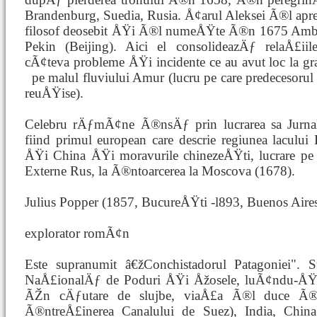
Brandenburg, Suedia, Rusia. Å¢arul Aleksei Ã®l apr
filosof deosebit ÅŸi Ã®l numeÅŸte Ã®n 1675 Ambas
Pekin (Beijing). Aici el consolideazÄƒ relaÅ£ii
cÃ¢teva probleme ÅŸi incidente ce au avut loc la gr
pe malul fluviului Amur (lucru pe care predecesoru
reuÅŸise).
Celebru rÄƒmÃ¢ne Ã®nsÄƒ prin lucrarea sa Jurna
fiind primul european care descrie regiunea lacului
ÅŸi China ÅŸi moravurile chinezeÅŸti, lucrare pe 
Externe Rus, la Ã®ntoarcerea la Moscova (1678).
Julius Popper (1857, BucureÅŸti -l893, Buenos Aires
explorator romÃ¢n
Este supranumit â€žConchistadorul Patagoniei". S
NaÅ£ionalÄƒ de Poduri ÅŸi Åžosele, luÃ¢ndu-ÅŸi 
ÃŽn cÄƒutare de slujbe, viaÅ£a Ã®l duce Ã®n
Ã®ntreÅ£inerea Canalului de Suez), India, Chin