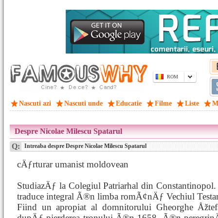
ROM
Nascuti azi
Nascuti unde
Educatie
Filme
Liste
M
Despre Nicolae Milescu Spatarul
Q:
Intreaba despre Despre Nicolae Milescu Spatarul
cÄƒrturar umanist moldovean
StudiazÄƒ la Colegiul Patriarhal din Constantinopol.
traduce integral Ã®n limba romÃ¢nÄƒ Vechiul Testam
Fiind un apropiat al domnitorului Gheorghe Åžte
dupÄƒ pierderea tronului Ã®n 1658, Ã®n peregrinÄƒr