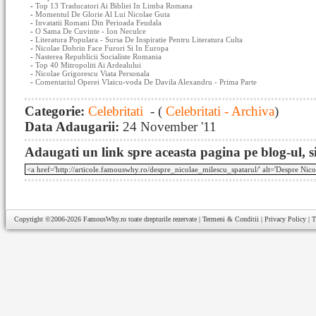
-
Top 13 Traducatori Ai Bibliei In Limba Romana
-
Momentul De Glorie Al Lui Nicolae Guta
-
Invatatii Romani Din Perioada Feudala
-
O Sama De Cuvinte - Ion Neculce
-
Literatura Populara - Sursa De Inspiratie Pentru Literatura Culta
-
Nicolae Dobrin Face Furori Si In Europa
-
Nasterea Republicii Socialiste Romania
-
Top 40 Mitropoliti Ai Ardealului
-
Nicolae Grigorescu Viata Personala
-
Comentariul Operei Vlaicu-voda De Davila Alexandru - Prima Parte
Categorie:
Celebritati
- (
Celebritati - Archiva
)
Data Adaugarii:
24 November '11
Adaugati un link spre aceasta pagina pe blog-ul, si
Copyright ©2006-2026
FamousWhy.ro
toate drepturile rezervate |
Termeni & Conditii
|
Privacy Policy
|
T