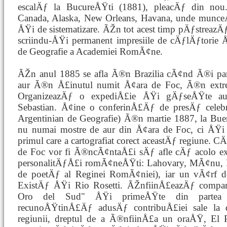
escalÄƒ la BucureÅŸti (1881), pleacÄƒ din nou.
Canada, Alaska, New Orleans, Havana, unde munce
ÅŸi de sistematizare. ÃŽn tot acest timp pÄƒstrea
scriindu-ÅŸi permanent impresiile de cÄƒlÄƒtorie
de Geografie a Academiei RomÃ¢ne.
ÃŽn anul 1885 se afla Ã®n Brazilia cÃ¢nd Ã®i parv
aur Ã®n Å£inutul numit Å¢ara de Foc, Ã®n extrem
OrganizeazÄƒ o expediÅ£ie ÅŸi gÄƒseÅŸte aur
Sebastian. Å¢ine o conferinÅ£Äƒ de presÄƒ celebrÄ
Argentinian de Geografie) Ã®n martie 1887, la Bue
nu numai mostre de aur din Å¢ara de Foc, ci ÅŸi 
primul care a cartografiat corect aceastÄƒ regiune.
de Foc vor fi Ã®ncÃ¢ntaÅ£i sÄƒ afle cÄƒ acolo e
personalitÄƒÅ£i romÃ¢neÅŸti: Lahovary, MÃ¢nu, R
de poetÄƒ al Reginei RomÃ¢niei), iar un vÃ¢rf 
ExistÄƒ ÅŸi Rio Rosetti. ÃŽnfiinÅ£eazÄƒ compan
Oro del Sud" ÅŸi primeÅŸte din partea gu
recunoÅŸtinÅ£Äƒ adusÄƒ contribuÅ£iei sale la de
regiunii, dreptul de a Ã®nfiinÅ£a un oraÅŸ, E