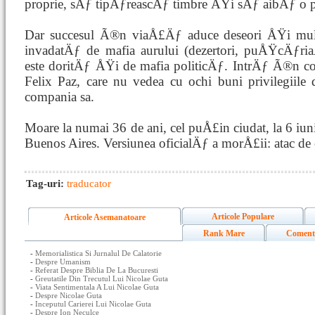
proprie, sÄƒ tipÄƒreascÄƒ timbre ÅŸi sÄƒ aibÄƒ o p
Dar succesul Ã®n viaÅ£Äƒ aduce deseori ÅŸi mul
invadatÄƒ de mafia aurului (dezertori, puÅŸcÄƒri
este doritÄƒ ÅŸi de mafia politicÄƒ. IntrÄƒ Ã®n con
Felix Paz, care nu vedea cu ochi buni privilegiil
compania sa.
Moare la numai 36 de ani, cel puÅ£in ciudat, la 6 i
Buenos Aires. Versiunea oficialÄƒ a morÅ£ii: atac de 
Tag-uri:
traducator
Articole Populare
Articole Asemanatoare
Rank Mare
Coment
-
Memorialistica Si Jurnalul De Calatorie
-
Despre Umanism
-
Referat Despre Biblia De La Bucuresti
-
Greutatile Din Trecutul Lui Nicolae Guta
-
Viata Sentimentala A Lui Nicolae Guta
-
Despre Nicolae Guta
-
Inceputul Carierei Lui Nicolae Guta
-
Despre Ion Neculce