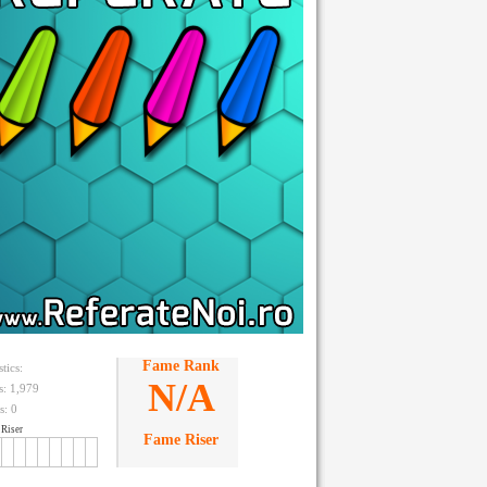
Fame Rank
stics:
N/A
ts: 1,979
s:
0
Riser
Fame Riser