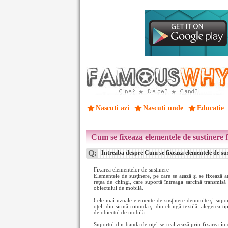
Nascuti azi
Nascuti unde
Educatie
Cum se fixeaza elementele de sustinere fo
Q:
Intreaba despre Cum se fixeaza elementele de susti
Fixarea elementelor de susţinere
Elementele de susţinere, pe care se aşază şi se fixează ar
reţea de chingi, care suportă întreaga sarcină transmisă p
obiectului de mobilă.
Cele mai uzuale elemente de susţinere denumite şi supo
oţel, din sirmă rotundă şi din chingă textilă, alegerea ti
de obiectul de mobilă.
Suportul din bandă de oţel se realizează prin fixarea în