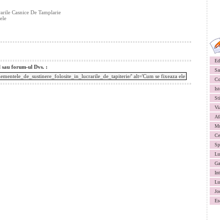
rarile Casnice De Tamplarie
ele
Ed
l sau forum-ul Dvs. :
Sa
Co
Ist
St
Vi
Af
Mu
Ce
Sp
Lu
Ga
In
Lu
Jo
Es