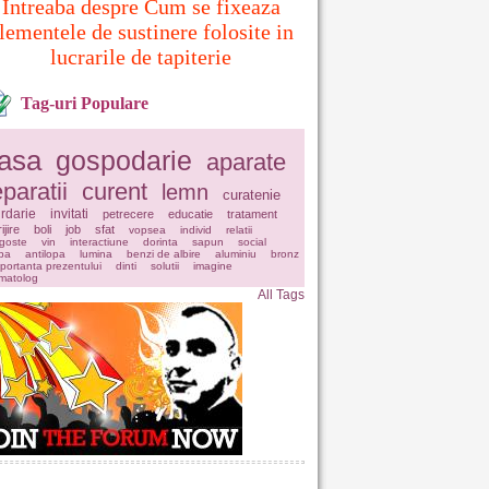
Intreaba despre Cum se fixeaza
lementele de sustinere folosite in
lucrarile de tapiterie
Tag-uri Populare
asa
gospodarie
aparate
eparatii
curent
lemn
curatenie
rdarie
invitati
petrecere
educatie
tratament
ijire
boli
job
sfat
vopsea
individ
relatii
goste
vin
interactiune
dorinta
sapun
social
pa
antilopa
lumina
benzi de albire
aluminiu
bronz
portanta prezentului
dinti
solutii
imagine
matolog
All Tags