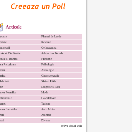
Articole
ucatie
Planuri de Lectie
natate
Referate
mentarii
Ce Inseamna
orie si Civilizatie
Arhitectura Navala
iinta si Tehnica
Filozofie
ata Religioasa
Psihologie
aceri
Astrologie
zica
Cinematografie
lebritati
Sfaturi Utile
ort
Dragoste si Sex
mea Femeilor
Moda
stronomie
Calculatoare
ternet
Turism
mea Barbatilor
Auto Moto
curi
Animale
euri
Diverse
- arhiva sfaturi utile