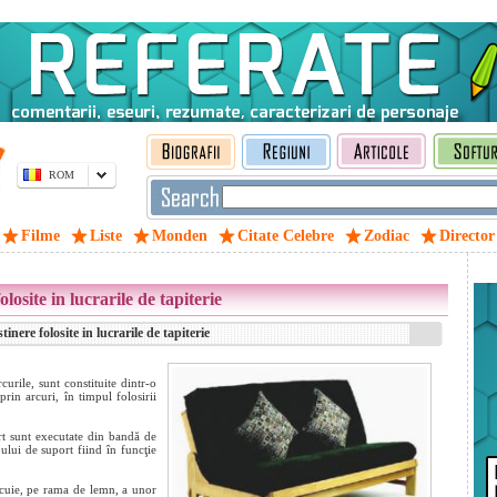
ROM
Filme
Liste
Monden
Citate Celebre
Zodiac
Director
losite in lucrarile de tapiterie
nere folosite in lucrarile de tapiterie
curile, sunt constituite dintr-o
rin arcuri, în timpul folosirii
rt sunt executate din bandă de
pului de suport fiind în funcţie
 cuie, pe rama de lemn, a unor