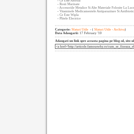
-
Ce Este Anoxia
-
Rosii Marinate
-
Accesoriile Metalice Si Alte Materiale Folosite La Luc
-
Vitaminele Medicamentele Antiparazitare Si Antibiotic
-
Ce Este Wipla
-
Plitele Electrice
Categorie:
Sfaturi Utile
- (
Sfaturi Utile - Archiva
)
Data Adaugarii:
17 February '10
Adaugati un link spre aceasta pagina pe blog-ul, site-u