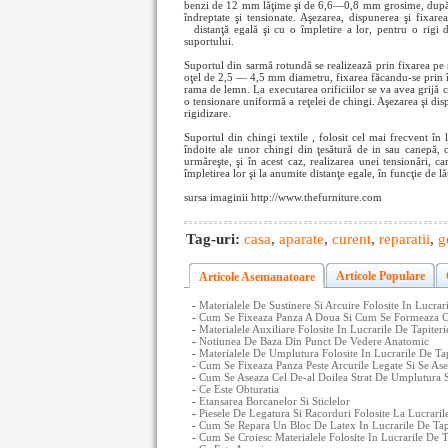
benzi de 12 mm lăţime şi de 6,6—0,8 mm grosime, după c
îndreptate şi tensionate. Aşezarea, dispunerea şi fixare
distanţă egală şi cu o împletire a lor, pentru o rigi
d
suportului.
Suportul din sarmă rotundă se realizează prin fixarea p
oţel de 2,5 — 4,5 mm diametru, fixarea făcandu-se prin înd
rama de lemn. La executarea orificiilor se va avea grijă ca
o tensionare uniformă a reţelei de chingi. Aşezarea şi dis
rigidizare.
Suportul din chingi textile , folosit cel mai frecvent în 
îndoite ale unor chingi din ţesătură de in sau canepă
urmăreşte, şi în acest caz, realizarea unei tensionări, c
împletirea lor şi la anumite distanţe egale, în funcţie de l
sursa imaginii http://www.thefurniture.com
Tag-uri:
casa
,
aparate
,
curent
,
reparatii
,
g
Articole Populare
Articole Asemanatoare
-
Materialele De Sustinere Si Arcuire Folosite In Lucrar
-
Cum Se Fixeaza Panza A Doua Si Cum Se Formeaza Can
-
Materialele Auxiliare Folosite In Lucrarile De Tapiteri
-
Notiunea De Baza Din Punct De Vedere Anatomic
-
Materialele De Umplutura Folosite In Lucrarile De Tap
-
Cum Se Fixeaza Panza Peste Arcurile Legate Si Se Ase
-
Cum Se Aseaza Cel De-al Doilea Strat De Umplutura S
-
Ce Este Obturatia
-
Etansarea Borcanelor Si Sticlelor
-
Piesele De Legatura Si Racorduri Folosite La Lucrarile
-
Cum Se Repara Un Bloc De Latex In Lucrarile De Tap
-
Cum Se Croiesc Materialele Folosite In Lucrarile De T