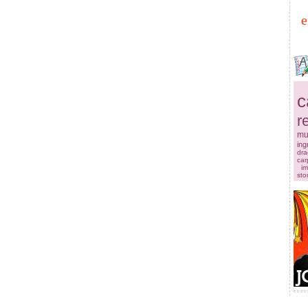
e
c
r
mu
ingr
dra
car
im
sto