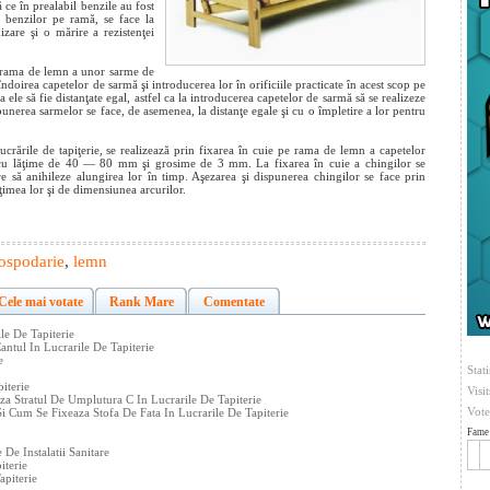
e în prealabil benzile au fost
a benzilor pe ramă, se face la
izare şi o mărire a rezistenţei
e rama de lemn a unor sarme de
oirea capetelor de sarmă şi introducerea lor în orificiile practicate în acest scop pe
 ele să fie distanţate egal, astfel ca la introducerea capetelor de sarmă să se realizeze
punerea sarmelor se face, de asemenea, la distanţe egale şi cu o împletire a lor pentru
lucrările de tapiţerie, se realizează prin fixarea în cuie pe rama de lemn a capetelor
, cu lăţime de 40 — 80 mm şi grosime de 3 mm. La fixarea în cuie a chingilor se
are să anihileze alungirea lor în timp. Aşezarea şi dispunerea chingilor se face prin
ăţimea lor şi de dimensiunea arcurilor.
ospodarie
,
lemn
Cele mai votate
Rank Mare
Comentate
ile De Tapiterie
tul In Lucrarile De Tapiterie
e
Stati
iterie
Visi
za Stratul De Umplutura C In Lucrarile De Tapiterie
Vote
i Cum Se Fixeaza Stofa De Fata In Lucrarile De Tapiterie
Fame 
 De Instalatii Sanitare
iterie
apiterie