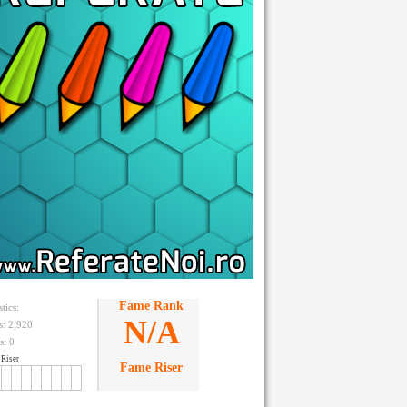
Fame Rank
stics:
N/A
ts: 2,920
s:
0
Riser
Fame Riser