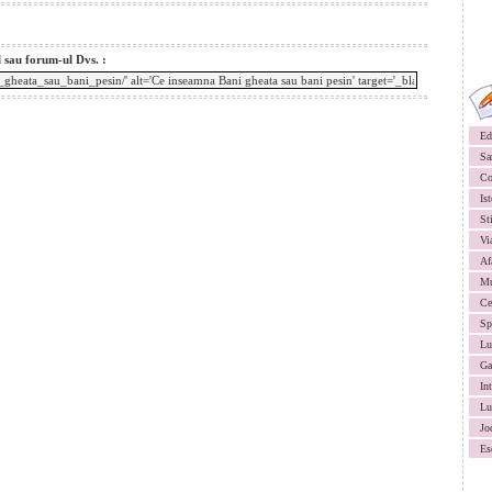
l sau forum-ul Dvs. :
Ed
Sa
Co
Ist
St
Vi
Af
Mu
Ce
Sp
Lu
Ga
In
Lu
Jo
Es