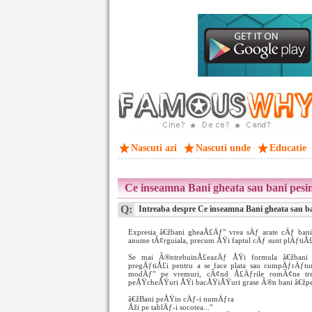
Nascuti azi
Nascuti unde
Educatie
Ce inseamna Bani gheata sau bani pesi
Q:
Intreaba despre Ce inseamna Bani gheata sau ba
Expresia â€žbani gheaÅ£Äƒ" vrea sÄƒ arate cÄƒ bani
anume tÃ¢rguiala, precum ÅŸi faptul cÄƒ sunt plÄƒtiÅ
Se mai Ã®ntrebuinÅ£eazÄƒ ÅŸi formula â€žbani p
pregÄƒtiÅ£i pentru a se face plata sau cumpÄƒrÄƒtur
modÄƒ" pe vremuri, cÃ¢nd Å£Äƒrile romÃ¢ne trebu
peÅŸcheÅŸuri ÅŸi bacÅŸiÅŸuri grase Ã®n bani â€žp
â€žBani peÅŸin cÄƒ-i numÄƒra
Åži pe tablÄƒ-i socotea..."