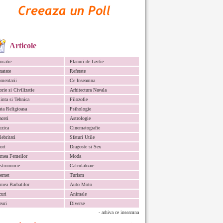
Articole
ucatie
Planuri de Lectie
natate
Referate
mentarii
Ce Inseamna
orie si Civilizatie
Arhitectura Navala
iinta si Tehnica
Filozofie
ata Religioasa
Psihologie
aceri
Astrologie
zica
Cinematografie
lebritati
Sfaturi Utile
ort
Dragoste si Sex
mea Femeilor
Moda
stronomie
Calculatoare
ternet
Turism
mea Barbatilor
Auto Moto
curi
Animale
euri
Diverse
- arhiva ce inseamna