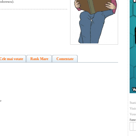
odorescu).
Cele mai votate
Rank Mare
Comentate
ne
Stati
Visi
Vote
Fame 