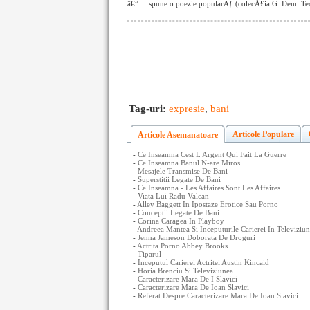
â€” ... spune o poezie popularÄƒ (colecÅ£ia G. Dem. Te
Tag-uri:
expresie
,
bani
Articole Populare
Articole Asemanatoare
-
Ce Inseamna Cest L Argent Qui Fait La Guerre
-
Ce Inseamna Banul N-are Miros
-
Mesajele Transmise De Bani
-
Superstitii Legate De Bani
-
Ce Inseamna - Les Affaires Sont Les Affaires
-
Viata Lui Radu Valcan
-
Alley Baggett In Ipostaze Erotice Sau Porno
-
Conceptii Legate De Bani
-
Corina Caragea In Playboy
-
Andreea Mantea Si Inceputurile Carierei In Televiziu
-
Jenna Jameson Doborata De Droguri
-
Actrita Porno Abbey Brooks
-
Tiparul
-
Inceputul Carierei Actritei Austin Kincaid
-
Horia Brenciu Si Televiziunea
-
Caracterizare Mara De I Slavici
-
Caracterizare Mara De Ioan Slavici
-
Referat Despre Caracterizare Mara De Ioan Slavici