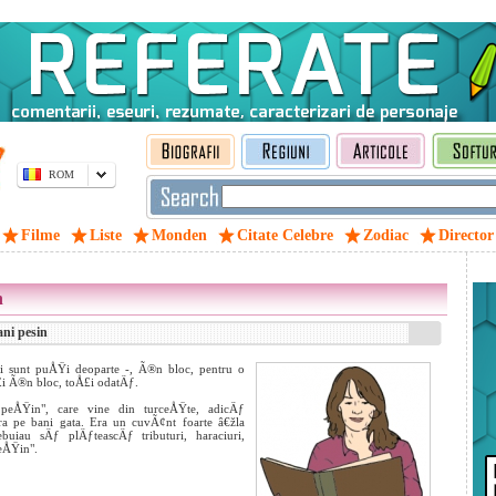
ROM
Filme
Liste
Monden
Citate Celebre
Zodiac
Director
n
ni pesin
i sunt puÅŸi deoparte -, Ã®n bloc, pentru o
£i Ã®n bloc, toÅ£i odatÄƒ.
eÅŸin", care vine din turceÅŸte, adicÄƒ
a pe bani gata. Era un cuvÃ¢nt foarte â€žla
iau sÄƒ plÄƒteascÄƒ tributuri, haraciuri,
eÅŸin".