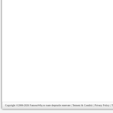
Copyright ©2006-2026
FamousWhy.ro
toate drepturile rezervate |
Termeni & Conditii
|
Privacy Policy
|
T