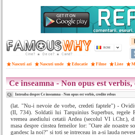
ROM
Nascuti azi
Nascuti unde
Educatie
Filme
Liste
M
Ce inseamna - Non opus est verbis, 
Q:
Intreaba despre Ce inseamna - Non opus est verbis, credite rebus
(lat. "Nu-i nevoie de vorbe, credeti faptele") - Ovidi
(II, 734). Soldatii lui Tarquinius Superbus, regele
vremea asediului cetatii Ardea (secolul VI i.Chr.), d
masa despre cinstea femeilor lor: "Oare ale noastre so
gandesc la noi?" si toti se intreceau in a-si lauda nevest