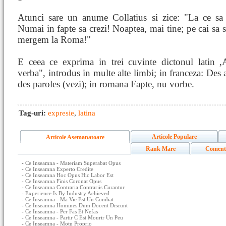
Atunci sare un anume Collatius si zice: "La ce sa 
Numai in fapte sa crezi! Noaptea, mai tine; pe cai sa s
mergem la Roma!"
E ceea ce exprima in trei cuvinte dictonul latin ,
verba", introdus in multe alte limbi; in franceza: Des 
des paroles (vezi); in romana Fapte, nu vorbe.
Tag-uri:
expresie
,
latina
Articole Populare
Articole Asemanatoare
Rank Mare
Coment
-
Ce Inseamna - Materiam Superabat Opus
-
Ce Inseamna Experto Credite
-
Ce Inseamna Hoc Opus Hic Labor Est
-
Ce Inseamna Finis Coronat Opus
-
Ce Inseamna Contraria Contrariis Curantur
-
Experience Is By Industry Achieved
-
Ce Inseamna - Ma Vie Est Un Combat
-
Ce Inseamna Homines Dum Docent Discunt
-
Ce Inseamna - Per Fas Et Nefas
-
Ce Inseamna - Partir C Est Mourir Un Peu
-
Ce Inseamna - Motu Proprio