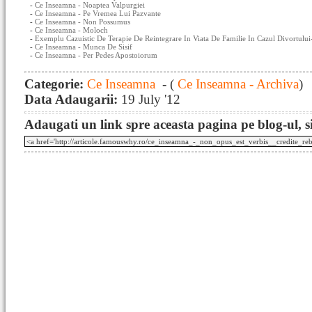
-
Ce Inseamna - Noaptea Valpurgiei
-
Ce Inseamna - Pe Vremea Lui Pazvante
-
Ce Inseamna - Non Possumus
-
Ce Inseamna - Moloch
-
Exemplu Cazuistic De Terapie De Reintegrare In Viata De Familie In Cazul Divortului
-
Ce Inseamna - Munca De Sisif
-
Ce Inseamna - Per Pedes Apostoiorum
Categorie:
Ce Inseamna
- (
Ce Inseamna - Archiva
)
Data Adaugarii:
19 July '12
Adaugati un link spre aceasta pagina pe blog-ul, si