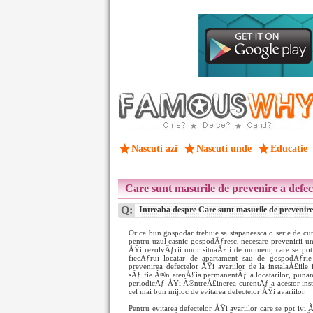
Nascuti azi
Nascuti unde
Educatie
Care sunt masurile de prevenire a defecte
Q:
Intreaba despre Care sunt masurile de prevenire a 
Orice bun gospodar trebuie sa stapaneasca o serie de c
pentru uzul casnic gospodÄƒresc, necesare prevenirii u
ÅŸi rezolvÄƒrii unor situaÅ£ii de moment, care se pot
fiecÄƒrui locatar de apartament sau de gospodÄƒrie
prevenirea defectelor ÅŸi avariilor de la instalaÅ£iile 
sÄƒ fie Ã®n atenÅ£ia permanentÄƒ a locatarilor, punand
periodicÄƒ ÅŸi Ã®ntreÅ£inerea curentÄƒ a acestor insta
cel mai bun mijloc de evitarea defectelor ÅŸi avariilor.
Pentru evitarea defectelor ÅŸi avariilor care se pot ivi