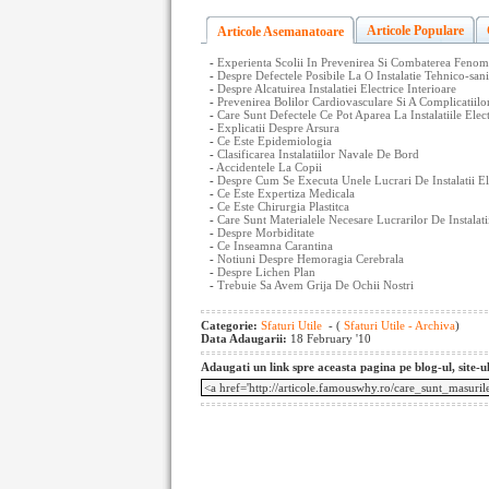
Articole Populare
Articole Asemanatoare
-
Experienta Scolii In Prevenirea Si Combaterea Fenom
-
Despre Defectele Posibile La O Instalatie Tehnico-sani
-
Despre Alcatuirea Instalatiei Electrice Interioare
-
Prevenirea Bolilor Cardiovasculare Si A Complicatiilo
-
Care Sunt Defectele Ce Pot Aparea La Instalatiile Elec
-
Explicatii Despre Arsura
-
Ce Este Epidemiologia
-
Clasificarea Instalatiilor Navale De Bord
-
Accidentele La Copii
-
Despre Cum Se Executa Unele Lucrari De Instalatii Elc
-
Ce Este Expertiza Medicala
-
Ce Este Chirurgia Plastitca
-
Care Sunt Materialele Necesare Lucrarilor De Instalatii
-
Despre Morbiditate
-
Ce Inseamna Carantina
-
Notiuni Despre Hemoragia Cerebrala
-
Despre Lichen Plan
-
Trebuie Sa Avem Grija De Ochii Nostri
Categorie:
Sfaturi Utile
- (
Sfaturi Utile - Archiva
)
Data Adaugarii:
18 February '10
Adaugati un link spre aceasta pagina pe blog-ul, site-u