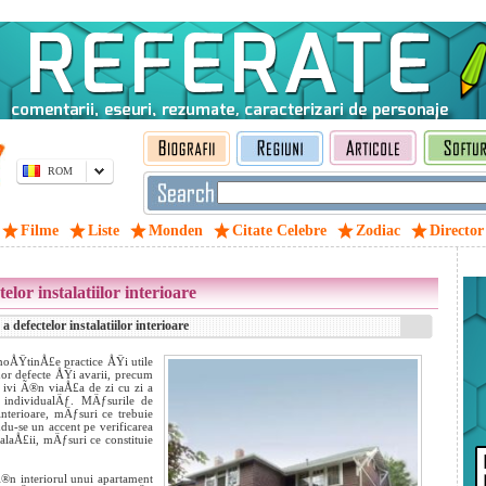
ROM
Filme
Liste
Monden
Citate Celebre
Zodiac
Director
lor instalatiilor interioare
defectelor instalatiilor interioare
unoÅŸtinÅ£e practice ÅŸi utile
nor defecte ÅŸi avarii, precum
 ivi Ã®n viaÅ£a de zi cu zi a
 individualÄƒ. MÄƒsurile de
interioare, mÄƒsuri ce trebuie
u-se un accent pe verificarea
laÅ£ii, mÄƒsuri ce constituie
 Ã®n interiorul unui apartament