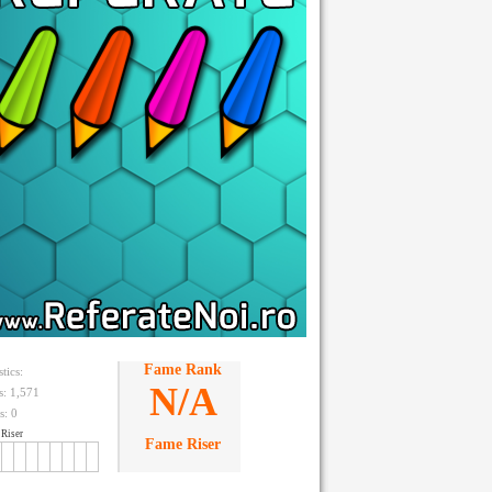
Fame Rank
stics:
N/A
ts: 1,571
s:
0
Riser
Fame Riser