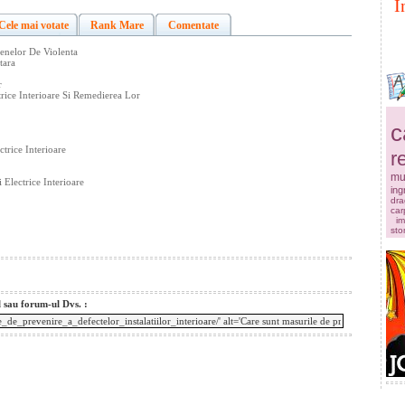
I
Cele mai votate
Rank Mare
Comentate
enelor De Violenta
tara
r
trice Interioare Si Remedierea Lor
c
trice Interioare
r
mu
 Electrice Interioare
ingr
dra
car
im
sto
l sau forum-ul Dvs. :