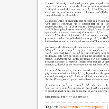
In cazul infundÄƒrii coloanei de scurgere a apelor u
respective pentru a o desfunda, Ã®n caz contrar existand 
In timpul concediului sau cand se pÄƒrÄƒseÅŸte locu
scurgerile de la obiectele sanitare (chiuveta, spÄƒlÄƒto
cazul defectÄƒrii robinetului.
La gospodÄƒriile individuale este necesar ca periodic s
Ã®n care-se constatÄƒ unele desprinderi de la Ã®m
crÄƒpÄƒturilor, fie la Ã®nlocuirea parÅ£ialÄƒ cu a
curÄƒÅ£irea jgheaburilor pentru Ã®ndepÄƒrtarea frunze
apei de ploaie sau cea rezultatÄƒ din topirea zÄƒpezii.
la instalaÅ£ia electricÄƒ interioarÄƒ se cere mai mult
a scurtcircuitelor..De Ã®ndatÄƒ ce o prizÄƒ, o fiÅ
Ã®ntarziere se vor scoate de sub tensiune ÅŸi apoi se va
Cordoanele de alimentare de la aparatele electrocasnice, 
Ã®ndatÄƒ ce se constatÄƒ un defect de izolaÅ£ie, fie
roasÄƒ datoritÄƒ frecÄƒrii, aÅŸa cum este Ã®n mod frec
cordonului este Ã®n apropierea unuia din capetele lui, e
refacÄƒ legÄƒturile ÅŸi astfel cordonul sÄƒ fie folosit 
Becurile electrice si tuburile fluorescente trebuie Å
denaturat,, dupÄƒ ce au fost scoase de sub tensiune ÅŸi
La instalaÅ£ia de gaze naturale, atenÅ£ia se va concen
gÄƒtit sau a sobei de Ã®ncÄƒlzit, la conducta de gaze
spumÄƒ de sÄƒpun ÅŸi Ã®n cazul Ã®n care se consta
distribuÅ£ie a gazelor, pentru remedierea defectului sau
De asemenea, dacÄƒ se constatÄƒ ÅŸi alte defecte la
Å£evilor, seva anunÅ£a unitatea de distribuÅ£ie a gazel
In cazul utilizÄƒrii buteliei de aragaz, se vor lua mÄƒsu
sursa imaginii http://www.bloombiz.ro
Tag-uri:
casa
,
aparate
,
curent
,
reparatii
,
g