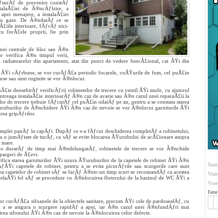
surÄƒ de prevenire constÄƒ
talaÅ£iei de Ã®ncÄƒlzire, a
apei menajere, a instalaÅ£iei
e cu gaze. De Ã®ndatÄƒ ce se
£iile interioare, fÄƒrÄƒ nici-
u forÅ£ele proprii, fie prin
unei centrale de bloc sau Ã®n
or verifica Ã®n timpul verii,
 radiatoarelor din apartament, atat din punct de vedere funcÅ£ional, cat ÅŸi din
 ÅŸi cÄƒrbune, se vor curÄƒÅ£a periodic focarele, coÅŸurile de fum, cel puÅ£in
arse sau sunt ruginite se vor Ã®nlocui.
nÅ£ie deosebitÄƒ verificÄƒrii robinetelor de trecere cu ventil ÅŸi mufe, cu ajutorul
reaga instalaÅ£ie interioarÄƒ Ã®n caz de avarie sau Ã®n cazul unei reparaÅ£ii la
lor de trecere trebuie fÄƒcutÄƒ cel puÅ£in odatÄƒ pe an, pentru a se constata starea
 ÅŸuruburilor de Ã®nchidere ÅŸi Ã®n caz de nevoie se vor Ã®nlocui garniturile ÅŸi
rea gripÄƒrilor.
complet panÄƒ la capÄƒt. DupÄƒ ce s-a fÄƒcut deschiderea completÄƒ a robinetului,
u o jumÄƒtate de turÄƒ, ca sÄƒ se evite blocarea ÅŸurubului de acÅ£ionare asupra
i mare.
o duratÄƒ de timp mai Ã®ndelungatÄƒ, robinetele de trecere se vor Ã®nchide
spargeri de Å£evi.
rifica starea garniturilor ÅŸi uzura ÅŸuruburilor de la capetele de robinet ÅŸi Ã®n
Stati
ÅŸi capetele de robinet, pentru a se evita picurÄƒrile sau scurgerile care sunt
 capetelor de robinet sÄƒ se facÄƒ Ã®ntr-un timp scurt se recomandÄƒ ca acestea
Visi
laÅŸi fel sÄƒ se procedeze cu Ã®nlocuirea flotorului de la bazinul de WC ÅŸi a
Vote
Fame 
vor curÄƒÅ£a sifoanele de la obiectele sanitare, precum ÅŸi cele de pardosealÄƒ, cu
u a se asigura o scurgere rapidÄƒ a apei, iar Ã®n cazul unei Ã®nfundÄƒri mai
ea sifonului ÅŸi Ã®n caz de nevoie la Ã®nlocuirea celor defecte.