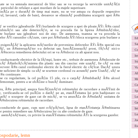
zate se va semnala mecanicul de bloc sau se va recurge la serviciile unitÄƒÅ£ii
pericolul de refulare a apei murdare de la etajele superioare.
inÅ£a pe o duratÄƒ de timp mai mare, nu se vor astupa cu dopurile respective
rul, lavoarul, cada de baie), deoarece se eliminÄƒ posibilitatea scurgerii apei Ã®n
Äƒ se verifice jgheaburile ÅŸi burlanele de scurgere a apei de ploaie ÅŸi Ã®n cazul
binÄƒri sau alte deteriorÄƒri, se va proceda fie la lipirea Ã®mbinÄƒrilor,
lte burlane sau jgheaburi noi de zinc. De asemenea, toamna se va proceda la
lor ÅŸi ranunilor cÄƒzute, care pot Ã®nfunda ÅŸi bloca scurgerea prin burlane a
Ed
Sa
Äƒ exigenÅ£Äƒ la aplicarea mÄƒsurilor de prevenirea defectelor ÅŸi Ã®n special cea
ŸÄƒ, un Ã®ntrerupÄƒtor s-a defectat sau funcÅ£ioneazÄƒ prost, fÄƒrÄƒ nici-o
Co
 Ã®ncerca remedierea defectului ori se va Ã®nlocui cu alt aparat nou.
Ist
conductoarele electrice de la lÄƒmpi, lustre etc., trebuie de asemenea Ã®nlocuite de
St
 cÄƒ Ã®mbrÄƒcÄƒmintea din plastic sau din cauciuc este uzatÄƒ, fie cÄƒ ea este
vent Ã®n cazul cordonului electric de la fierul electric de cÄƒlcat. DacÄƒ uzura
Vi
ste suficient de simplu ca sÄƒ se scurteze cordonul cu aceastÄƒ parte UzatÄƒ, sÄƒ se
Af
Ã®n continuare.
Ÿterse cu regularitate, la cel puÅ£in 15 zile, cu o carpÄƒ Ã®mbibatÄƒ Ã®n alcool
Mu
 demontate, pentru a se obÅ£ine o bunÄƒ iluminare.
Ce
tra, Ã®n principal, asupra funcÅ£ionÄƒrii robinetului de racordare a maÅŸinii de
Sp
, verificandu-se cel puÅ£in o datÄƒ pe an, etanÅŸeitatea lui prin badijonare cu
tÄƒ o scurgere de gaze cat de micÄƒ, se va anunÅ£a de Ã®ndatÄƒ unitatea de
Lu
 Ã®nlocuirea robinetului de racordare.
Ga
 conductele de gaze, cum sunt crÄƒpÄƒturi, lipsa de etanÅŸeitateja Ã®mbinarea
In
or pentru remediere sau Ã®nlocuirea lor cu alte conducte de gaze.
Lu
ri asemÄƒnÄƒtoare, cu privire la etanÅŸeitatea robinetului ÅŸi la scurgerea gazelor.
Jo
Es
ospodarie
,
lemn