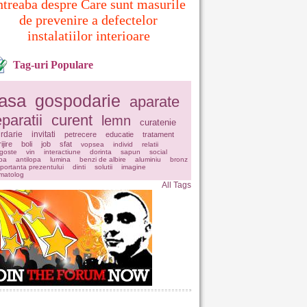
ntreaba despre Care sunt masurile
de prevenire a defectelor
instalatiilor interioare
Tag-uri Populare
asa
gospodarie
aparate
eparatii
curent
lemn
curatenie
rdarie
invitati
petrecere
educatie
tratament
ijire
boli
job
sfat
vopsea
individ
relatii
goste
vin
interactiune
dorinta
sapun
social
pa
antilopa
lumina
benzi de albire
aluminiu
bronz
portanta prezentului
dinti
solutii
imagine
matolog
All Tags