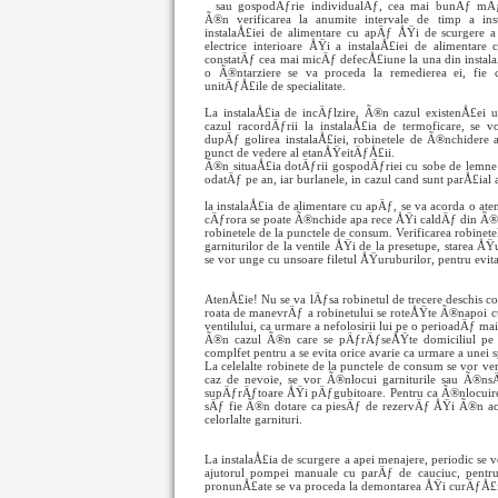
sau
gospodÄƒrie individualÄƒ, cea mai bunÄƒ mÄƒ
Ã®n verificarea la anumite intervale de timp a ins
instalaÅ£iei de alimentare cu apÄƒ ÅŸi de scurgere a 
electrice interioare ÅŸi a instalaÅ£iei de alimentar
constatÄƒ cea mai micÄƒ defecÅ£iune la una din instalaÅ
o Ã®ntarziere se va proceda la remedierea ei, fie c
unitÄƒÅ£ile de specialitate.
La instalaÅ£ia de incÄƒlzire, Ã®n cazul existenÅ£ei 
cazul racordÄƒrii la instalaÅ£ia de termoficare, se v
dupÄƒ golirea instalaÅ£iei, robinetele de Ã®nchidere a
punct de vedere al etanÅŸeitÄƒÅ£ii.
Ã®n situaÅ£ia dotÄƒrii gospodÄƒriei cu sobe de lemne
odatÄƒ pe an, iar burlanele, in cazul cand sunt parÅ£ial 
la instalaÅ£ia de alimentare cu apÄƒ, se va acorda o ate
cÄƒrora se poate Ã®nchide apa rece ÅŸi caldÄƒ din Ã®nt
robinetele de la punctele de consum. Verificarea robinete
garniturilor de la ventile ÅŸi de la presetupe, starea
se vor unge cu unsoare filetul ÅŸuruburilor, pentru evita
AtenÅ£ie! Nu se va lÄƒsa robinetul de trecere deschis 
roata de manevrÄƒ a robinetului se roteÅŸte Ã®napoi c
ventilului, ca urmare a nefolosirii lui pe o perioadÄƒ ma
Ã®n cazul Ã®n care se pÄƒrÄƒseÅŸte domiciliul pe 
complfet pentru a se evita orice avarie ca urmare a unei 
La celelalte robinete de la punctele de consum se vor ve
caz de nevoie, se vor Ã®nlocui garniturile sau Ã®nsÄƒ
supÄƒrÄƒtoare ÅŸi pÄƒgubitoare. Pentru ca Ã®nlocuirea
sÄƒ fie Ã®n dotare ca piesÄƒ de rezervÄƒ ÅŸi Ã®n ace
celorlalte garnituri.
La instalaÅ£ia de scurgere a apei menajere, periodic se 
ajutorul pompei manuale cu parÄƒ de cauciuc, pentr
pronunÅ£ate se va proceda la demontarea ÅŸi curÄƒÅ£ir