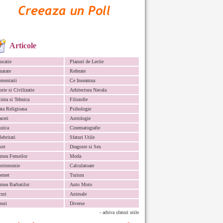
Articole
ucatie
Planuri de Lectie
natate
Referate
mentarii
Ce Inseamna
orie si Civilizatie
Arhitectura Navala
iinta si Tehnica
Filozofie
ata Religioasa
Psihologie
aceri
Astrologie
zica
Cinematografie
lebritati
Sfaturi Utile
ort
Dragoste si Sex
mea Femeilor
Moda
stronomie
Calculatoare
ternet
Turism
mea Barbatilor
Auto Moto
curi
Animale
euri
Diverse
- arhiva sfaturi utile