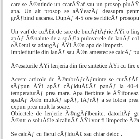
care se Ã®ntinde un cearÅŸaf sau un prosop pluÅŸ
apa. Un alt prosop se aÅŸeazÄƒ deasupra pentr
grÄƒbind uscarea. DupÄƒ 4-5 ore se ridicÄƒ prosopul
Un varf de cuÅ£it de sare de bucÄƒtÄƒrie ÅŸi o li
apÄƒ Ã®nainte de a spÄƒla puloverele de lanÄƒ colo
oÅ£etul se adaugÄƒ ÅŸi Ã®n apa de limpezit.
Impletiturile din lanÄƒ sau Ã®n amestec se calcÄƒ 
Å¢esaturile ÅŸi lenjeria din fire sintetice ÅŸi cu fire e
Aceste articole de Ã®mbrÄƒcÄƒminte se curÄƒÅ
sÄƒpun ÅŸi apÄƒ cÄƒlduÅ£Äƒ panÄƒ la 40-4
temperaturÄƒ prea mare. Apa fierbinte le ÅŸifone
spalÄƒ Ã®n multÄƒ apÄƒ, fÄƒrÄƒ a se folosi prea 
expun prea mult la soare.
Obiectele de lenjerie Ã®ngÄƒlbenite, datoritÄƒ gr
Ã®ntr-o soluÅ£ie alcalinÄƒ ÅŸi vor fi limpezite Ã®
Se calcÄƒ cu fierul cÄƒlduÅ£ sau chiar deloc .