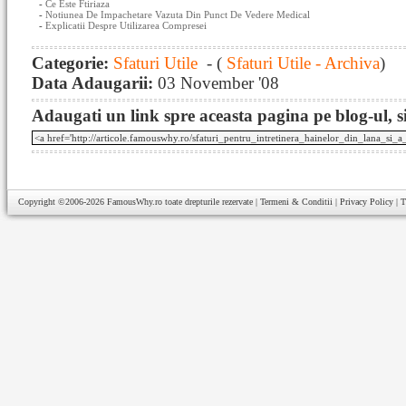
-
Ce Este Ftiriaza
-
Notiunea De Impachetare Vazuta Din Punct De Vedere Medical
-
Explicatii Despre Utilizarea Compresei
Categorie:
Sfaturi Utile
- (
Sfaturi Utile - Archiva
)
Data Adaugarii:
03 November '08
Adaugati un link spre aceasta pagina pe blog-ul, si
Copyright ©2006-2026
FamousWhy.ro
toate drepturile rezervate |
Termeni & Conditii
|
Privacy Policy
|
T