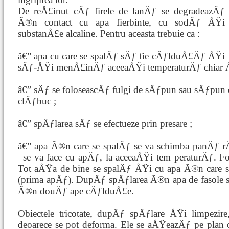
De reÅ£inut cÄƒ firele de lanÄƒ se degradeazÄƒ
Ã®n contact cu apa fierbinte, cu sodÄƒ ÅŸi
substanÅ£e alcaline. Pentru aceasta trebuie ca :
â€” apa cu care se spalÄƒ sÄƒ fie cÄƒlduÅ£Äƒ ÅŸi
sÄƒ-ÅŸi menÅ£inÄƒ aceeaÅŸi temperaturÄƒ chiar ÅŸ
â€” sÄƒ se foloseascÄƒ fulgi de sÄƒpun sau sÄƒpun d
clÄƒbuc ;
â€” spÄƒlarea sÄƒ se efectueze prin presare ;
â€” apa Ã®n care se spalÄƒ se va schimba panÄƒ rÄ
se va face cu apÄƒ, la aceeaÅŸi tem
peraturÄƒ. Fo
Tot aÅŸa de bine se spalÄƒ ÅŸi cu apa Ã®n care s
(prima apÄƒ). DupÄƒ spÄƒlarea Ã®n apa de fasole s
Ã®n douÄƒ ape cÄƒlduÅ£e.
Obiectele tricotate, dupÄƒ spÄƒlare ÅŸi limpezire
deoarece se pot deforma. Ele se aÅŸeazÄƒ pe plan 