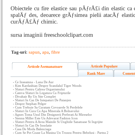
Obiectele cu fire elastice sau pÄƒrÅ£i din elastic ca 
spalÄƒ des, deoarece grÄƒsimea pielii atacÄƒ elasti
curÄƒÅ£Äƒ chimic.
sursa imaginii freeschoolclipart.com
Tag-uri:
sapun
,
apa
,
fibre
Articole Populare
Articole Asemanatoare
Rank Mare
Coment
-
Ce Inseamna - Lana De Aur
-
Kim Kardashian Despre Scandalul Tiger Woods
-
Sfaturi Pentru Calirea Organismului
-
Cateva Sfaturi In Legatura Cu Fripturile
-
Divahair Ro Un Site Complet
-
Sfaturi In Caz De Intepaturi De Paianjen
-
Despre Stephan Pelger
-
Cum Trebuie Sa Curatam Covoarele Si Perdelele
-
Sfaturi In Cura Cu Apa Minerala A Bolnavului
-
Agnes Toma Unul Din Designerii Preferati Ai Mireselor
-
Sienna Miller Este Un Adevarat Fashion Icon
-
Sfaturi Pentru A Avea Mainile Si Unghiile Sanatoase Si Ingrijite
-
Sfaturi In Caz De Insolatie
-
Casa De Moda Balenciaga
-
Cum Se Pot Coase La Masina Un Trusou Pentru Bebelusi - Partea 2