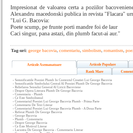
Impresionat de valoarea certa a poziilor bacovenie
Alexandru macedonski publica in revista "Flacara" u
"Lui G. Bacovia:
Poete scump, pe frunte porti mandre foi de laur
Caci singur, pana astazi, din plumb facut-ai aur."
Tag-uri:
george bacovia
,
comentariu
,
simbolism
,
romantism
,
poe
Articole Populare
Articole Asemanatoare
Rank Mare
Coment
-
Semnificatiile Poeziei Plumb In Contextul Creatiei Lui George Bacovia
-
Semnificatiile Simbolului Central Al Poeziei Plumb De George Bacovia
-
Reliefarea Sensului General Al Liricii Bacoviene
-
Despre Opera Literara Plumb De George Bacovia
-
Comentariu - Plumb
-
Ce Este Simbolismul
-
Comentariul Poeziei Lui George Bacovia Plumb - Prima Parte
-
Comentariu De Text Literar
-
Comentariul Poeziei Lui George Bacovia Plumb - A Doua Parte
-
Referat Plumb De George Bacovia
-
George Bacovia
-
Plumb - Comentariu
-
Despre George Bacovia
-
Ce Este Motivul Literar
-
Lacustra De George Bacovia - Comentariu Literar