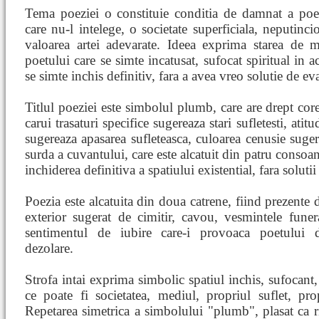
Tema poeziei o constituie conditia de damnat a poet
care nu-l intelege, o societate superficiala, neputinci
valoarea artei adevarate. Ideea exprima starea de mel
poetului care se simte incatusat, sufocat spiritual in a
se simte inchis definitiv, fara a avea vreo solutie de ev
Titlul poeziei este simbolul plumb, care are drept cor
carui trasaturi specifice sugereaza stari sufletesti, atit
sugereaza apasarea sufleteasca, culoarea cenusie suge
surda a cuvantului, care este alcatuit din patru consoa
inchiderea definitiva a spatiului existential, fara solutii 
Poezia este alcatuita din doua catrene, fiind prezente 
exterior sugerat de cimitir, cavou, vesmintele funer
sentimentul de iubire care-i provoaca poetului d
dezolare.
Strofa intai exprima simbolic spatiul inchis, sufocant, 
ce poate fi societatea, mediul, propriul suflet, pro
Repetarea simetrica a simbolului "plumb", plasat ca r