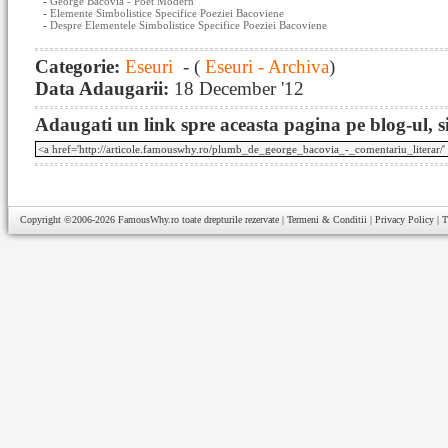
-
George Bacovia - Poet Modern
-
Elemente Simbolistice Specifice Poeziei Bacoviene
-
Despre Elementele Simbolistice Specifice Poeziei Bacoviene
Categorie:
Eseuri
- (
Eseuri - Archiva
)
Data Adaugarii:
18 December '12
Adaugati un link spre aceasta pagina pe blog-ul, si
Copyright ©2006-2026
FamousWhy.ro
toate drepturile rezervate |
Termeni & Conditii
|
Privacy Policy
|
T