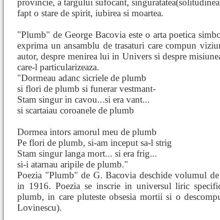
provincie, a targului sufocant, singuratatea(solitudinea
fapt o stare de spirit, iubirea si moartea.
"Plumb" de George Bacovia este o arta poetica simbol
exprima un ansamblu de trasaturi care compun viziun
autor, despre menirea lui in Univers si despre misiunea 
care-l particularizeaza.
"Dormeau adanc sicriele de plumb
si flori de plumb si funerar vestmant-
Stam singur in cavou...si era vant...
si scartaiau coroanele de plumb
Dormea intors amorul meu de plumb
Pe flori de plumb, si-am inceput sa-l strig
Stam singur langa mort... si era frig...
si-i atarnau aripile de plumb."
Poezia "Plumb" de G. Bacovia deschide volumul de 
in 1916. Poezia se inscrie in universul liric specif
plumb, in care pluteste obsesia mortii si o descomp
Lovinescu).