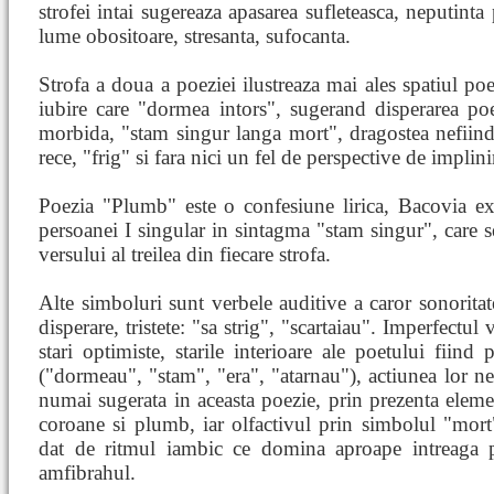
strofei intai sugereaza apasarea sufleteasca, neputinta
lume obositoare, stresanta, sufocanta.
Strofa a doua a poeziei ilustreaza mai ales spatiul poe
iubire care "dormea intors", sugerand disperarea poet
morbida, "stam singur langa mort", dragostea nefiind 
rece, "frig" si fara nici un fel de perspective de implin
Poezia "Plumb" este o confesiune lirica, Bacovia ex
persoanei I singular in sintagma "stam singur", care se
versului al treilea din fiecare strofa.
Alte simboluri sunt verbele auditive a caror sonoritat
disperare, tristete: "sa strig", "scartaiau". Imperfectul
stari optimiste, starile interioare ale poetului fiind p
("dormeau", "stam", "era", "atarnau"), actiunea lor ne
numai sugerata in aceasta poezie, prin prezenta elemen
coroane si plumb, iar olfactivul prin simbolul "mort"
dat de ritmul iambic ce domina aproape intreaga p
amfibrahul.