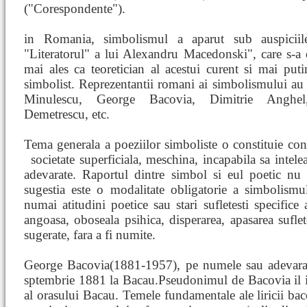
("Corespondente").
in Romania, simbolismul a aparut sub auspiciile
"Literatorul" a lui Alexandru Macedonski", care s-a 
mai ales ca teoretician al acestui curent si mai put
simbolist. Reprezentantii romani ai simbolismului au 
Minulescu, George Bacovia, Dimitrie Anghel
Demetrescu, etc.
Tema generala a poeziilor simboliste o constituie condi
societate superficiala, meschina, incapabila sa intele
adevarate. Raportul dintre simbol si eul poetic nu 
sugestia este o modalitate obligatorie a simbolismu
numai atitudini poetice sau stari sufletesti specifice a
angoasa, oboseala psihica, disperarea, apasarea suflet
sugerate, fara a fi numite.
George Bacovia(1881-1957), pe numele sau adevarat
sptembrie 1881 la Bacau.Pseudonimul de Bacovia il
al orasului Bacau. Temele fundamentale ale liricii ba