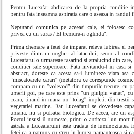
Pentru Luceafar abdicarea de la propria conditie 
pentru fata inseamna aspiratia care o aseaza in randul f
Neputand comunica pe aceeasi cale, ei folosesc co
privea cu un suras / El tremura-n oglinda".
Prima chemare a fetei de imparat releva iubirea ei pen
priveste dintr-un ungher al iatacului, semn al condit
Luceafarul o urmareste rasarind si stralucind din zare,
conditiei sale superioare. Fata invitandu-l in casa si
abstract, doreste ca acesta sa-i lumineze viata asa
"miscatoarele carari" (metafora ce corespunde cosmiculu
compara cu un "voievod" din timpurile trecute, cu p
umerii goi, pe care este prins "un giulgiu vanat", cu
ceara, tinand in mana un "toiag" impletit din trestii 
vegetatiei marine. Dar Luceafarul se dovedeste ca
umana, nu si pulsatia biologica. De aceea, are un aspe
Poetul insusi il numeste, printr-o antiteza "un mort f
astrala a Luceafarului este tradata de luminozitatea in
fetei ca a patruns cu greu in lumea pamanteasca si ca t