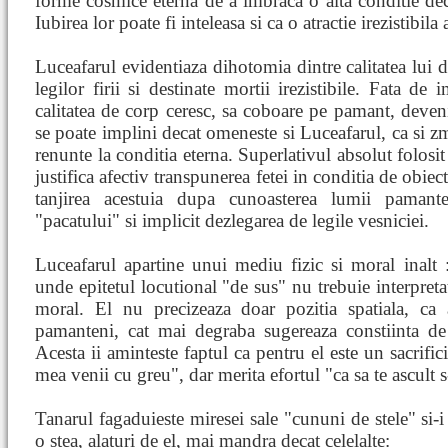
forme cosmice eterna de a imbraca o alta conditie dec
Iubirea lor poate fi inteleasa si ca o atractie irezistibila 
Luceafarul evidentiaza dihotomia dintre calitatea lui d
legilor firii si destinate mortii irezistibile. Fata de
calitatea de corp ceresc, sa coboare pe pamant, deven
se poate implini decat omeneste si Luceafarul, ca si zm
renunte la conditia eterna. Superlativul absolut folosit
justifica afectiv transpunerea fetei in conditia de obiec
tanjirea acestuia dupa cunoasterea lumii pamant
"pacatului" si implicit dezlegarea de legile vesniciei.
Luceafarul apartine unui mediu fizic si moral inalt
unde epitetul locutional "de sus" nu trebuie interpretat i
moral. El nu precizeaza doar pozitia spatiala, ca
pamanteni, cat mai degraba sugereaza constiinta de 
Acesta ii aminteste faptul ca pentru el este un sacrific
mea venii cu greu", dar merita efortul "ca sa te ascult
Tanarul fagaduieste miresei sale "cununi de stele" si-i 
o stea, alaturi de el, mai mandra decat celelalte: