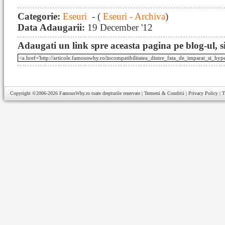
Categorie:
Eseuri
- (
Eseuri - Archiva
)
Data Adaugarii:
19 December '12
Adaugati un link spre aceasta pagina pe blog-ul, si
Copyright ©2006-2026
FamousWhy.ro
toate drepturile rezervate |
Termeni & Conditii
|
Privacy Policy
|
T