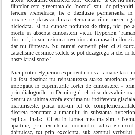
fiintelor este guvernata de "noroc" sau "de prigoniri
fericire vremelnica, fie o deziluzie permanenta. in a
umane, se plaseaza durata eterna a astrilor, mereu ega
niciodata. Ei nu cunosc notiunea de timp, nici pe ac
mortii in absenta cunoasterii vietii. Hyperion "raman
din cer", in succesiunea neschimbata a rasariturilor si a 
dar nu fiinteaza. Nu numai oamenii pier, ci si corp
cataclisme cosmice stelele se pot dezagrega si ele, in loc
naste iarasi soare".
Nici pentru Hyperion experienta nu va ramane fara urm
i-a fost destinat nu reinstaureaza starea anterioara av
imbogatit in cuprinsurile fortei de cunoastere, - prin
prin dialogurile cu Demiurgul- el ni se dezvaluie marca
pentru ca ultima strofa exprima nu indiferenta glaciala s
marturiseste, parca intr-un fel de complementaritat
discreta penetrare a umanului in substanta hyperion
replica finala: "Ci eu in lumea mea ma simt / Nemur
apartine, prin excelenta, umanului, adica efemerulu
dainuiesc, tot prin excelenta, sub semnul verbului