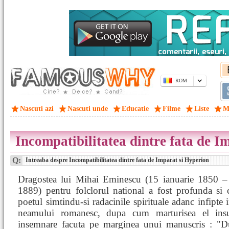
ROM
Nascuti azi
Nascuti unde
Educatie
Filme
Liste
M
Incompatibilitatea dintre fata de I
Q:
Intreaba despre Incompatibilitatea dintre fata de Imparat si Hyperion
Dragostea lui Mihai Eminescu (15 ianuarie 1850 –
1889) pentru folclorul national a fost profunda si 
poetul simtindu-si radacinile spirituale adanc infipte i
neamului romanesc, dupa cum marturisea el insu
insemnare facuta pe marginea unui manuscris : "