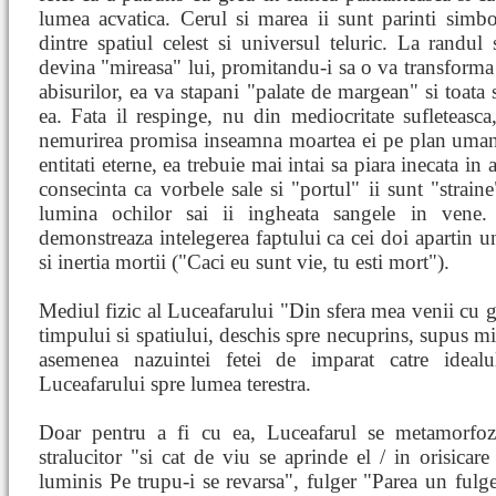
lumea acvatica. Cerul si marea ii sunt parinti simbol
dintre spatiul celest si universul teluric. La randul 
devina "mireasa" lui, promitandu-i sa o va transforma i
abisurilor, ea va stapani "palate de margean" si toata 
ea. Fata il respinge, nu din mediocritate sufleteasca
nemurirea promisa inseamna moartea ei pe plan uman
entitati eterne, ea trebuie mai intai sa piara inecata in 
consecinta ca vorbele sale si "portul" ii sunt "straine"
lumina ochilor sai ii ingheata sangele in vene. 
demonstreaza intelegerea faptului ca cei doi apartin u
si inertia mortii ("Caci eu sunt vie, tu esti mort").
Mediul fizic al Luceafarului "Din sfera mea venii cu gr
timpului si spatiului, deschis spre necuprins, supus mis
asemenea nazuintei fetei de imparat catre idealul
Luceafarului spre lumea terestra.
Doar pentru a fi cu ea, Luceafarul se metamorfoz
stralucitor "si cat de viu se aprinde el / in orisicar
luminis Pe trupu-i se revarsa", fulger "Parea un fulg