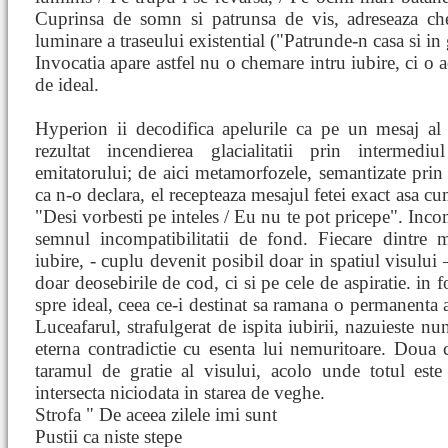
Cuprinsa de somn si patrunsa de vis, adreseaza chem
luminare a traseului existential ("Patrunde-n casa si in
Invocatia apare astfel nu o chemare intru iubire, ci o 
de ideal.
Hyperion ii decodifica apelurile ca pe un mesaj al
rezultat incendierea glacialitatii prin intermed
emitatorului; de aici metamorfozele, semantizate prin
ca n-o declara, el recepteaza mesajul fetei exact asa cum
"Desi vorbesti pe inteles / Eu nu te pot pricepe". Incom
semnul incompatibilitatii de fond. Fiecare dintre 
iubire, - cuplu devenit posibil doar in spatiul visului 
doar deosebirile de cod, ci si pe cele de aspiratie. in 
spre ideal, ceea ce-i destinat sa ramana o permanenta as
Luceafarul, strafulgerat de ispita iubirii, nazuieste nu
eterna contradictie cu esenta lui nemuritoare. Doua c
taramul de gratie al visului, acolo unde totul este
intersecta niciodata in starea de veghe.
Strofa " De aceea zilele imi sunt
Pustii ca niste stepe