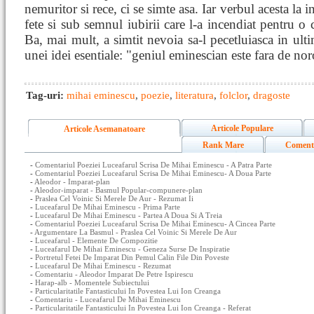
nemuritor si rece, ci se simte asa. Iar verbul acesta la
fete si sub semnul iubirii care l-a incendiat pentru o c
Ba, mai mult, a simtit nevoia sa-l pecetluiasca in ult
unei idei esentiale: "geniul eminescian este fara de nor
Tag-uri:
mihai eminescu
,
poezie
,
literatura
,
folclor
,
dragoste
Articole Populare
Articole Asemanatoare
Rank Mare
Coment
-
Comentariul Poeziei Luceafarul Scrisa De Mihai Eminescu - A Patra Parte
-
Comentariul Poeziei Luceafarul Scrisa De Mihai Eminescu- A Doua Parte
-
Aleodor - Imparat-plan
-
Aleodor-imparat - Basmul Popular-compunere-plan
-
Praslea Cel Voinic Si Merele De Aur - Rezumat Ii
-
Luceafarul De Mihai Eminescu - Prima Parte
-
Luceafarul De Mihai Eminescu - Partea A Doua Si A Treia
-
Comentariul Poeziei Luceafarul Scrisa De Mihai Eminescu- A Cincea Parte
-
Argumentare La Basmul - Praslea Cel Voinic Si Merele De Aur
-
Luceafarul - Elemente De Compozitie
-
Luceafarul De Mihai Eminescu - Geneza Surse De Inspiratie
-
Portretul Fetei De Imparat Din Pemul Calin File Din Poveste
-
Luceafarul De Mihai Eminescu - Rezumat
-
Comentariu - Aleodor Imparat De Petre Ispirescu
-
Harap-alb - Momentele Subiectului
-
Particularitatile Fantasticului In Povestea Lui Ion Creanga
-
Comentariu - Luceafarul De Mihai Eminescu
-
Particularitatile Fantasticului In Povestea Lui Ion Creanga - Referat