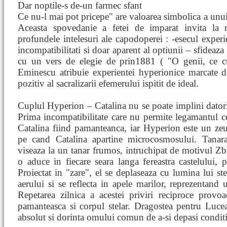
Dar noptile-s de-un farmec sfant
Ce nu-l mai pot pricepe" are valoarea simbolica a unui c
Aceasta spovedanie a fetei de imparat invita la 
profundele intelesuri ale capodoperei : -esecul experi
incompatibilitati si doar aparent al optiunii – sfideaza
cu un vers de elegie de prin1881 ( "O genii, ce cu
Eminescu atribuie experientei hyperionice marcate d
pozitiv al sacralizarii efemerului ispitit de ideal.
Cuplul Hyperion – Catalina nu se poate implini datori
Prima incompatibilitate care nu permite legamantul ce
Catalina fiind pamanteanca, iar Hyperion este un ze
pe cand Catalina apartine microcosmosului. Tanara 
viseaza la un tanar frumos, intruchipat de motivul Zb
o aduce in fiecare seara langa fereastra castelului, 
Proiectat in "zare", el se deplaseaza cu lumina lui st
aerului si se reflecta in apele marilor, reprezentand 
Repetarea zilnica a acestei priviri reciproce provoac
pamanteasca si corpul stelar. Dragostea pentru Luceaf
absolut si dorinta omului comun de a-si depasi conditi