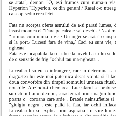
se arata", demon "O, esti frumos cum numa-n vis
Hyperion "Hyperion, ce din genuni / Rasai c-o ntrea
ca scop seducerea fetei.
Fata nu accepta oferta astrului de a-si parasi lumea, 
insasi moartea ei "Dara pe calea ce-ai deschis / N-oi m
"frumos cum numa-n vis / Un inger se arata" o inspai
si la port,/ Lucesti fara de vina,/ Caci eu sunt vie, 
ngheata"
Fata este incapabila da se ridice la nivelul astrului si d
de o senzatie de frig "ochiul tau ma-ngheata".
Luceafarul sufera o infrangere, care in determina sa nu
dragostea lui este mai puternica decat vointa si il fac
doua convorbire din timpul somnului urmeaza ritualul 
notabile. Auzindu-i chemarea, Luceafarul se prabuses
sub chipul unui demon, caracterizat prin imagini funeb
poarta o "coroana care arde". Bratele neinsufletite si
"giulgiu negru", este palid la fata, iar ochii inflac
Luceafarului se explica prin aspiratia lui spre lume