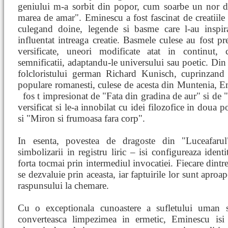
geniului m-a sorbit din popor, cum soarbe un nor d
marea de amar". Eminescu a fost fascinat de creatiile
culegand doine, legende si basme care l-au inspira
influentat intreaga creatie. Basmele culese au fost pre
versificate, uneori modificate atat in continut, 
semnificatii, adaptandu-le universului sau poetic. Din
folcloristului german Richard Kunisch, cuprinzand
populare romanesti, culese de acesta din Muntenia, 
fos
t impresionat de "Fata din gradina de aur" si de "
versificat si le-a innobilat cu idei filozofice in doua 
si "Miron si frumoasa fara corp".
In esenta, povestea de dragoste din "Luceafarul"
simbolizarii in registru liric – isi configureaza identi
forta tocmai prin intermediul invocatiei. Fiecare dintr
se dezvaluie prin aceasta, iar faptuirile lor sunt aproa
raspunsului la chemare.
Cu o exceptionala cunoastere a sufletului uman si
converteasca limpezimea in ermetic, Eminescu isi