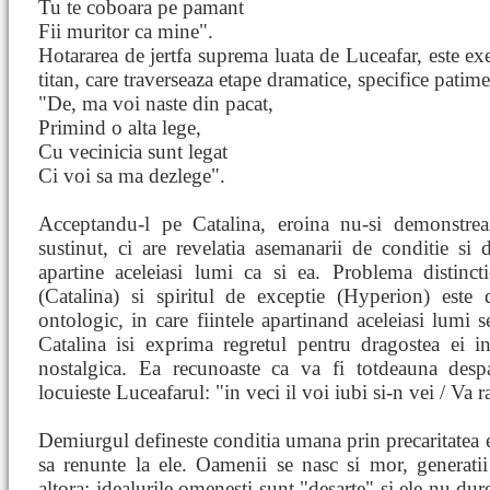
Tu te coboara pe pamant
Fii muritor ca mine".
Hotararea de jertfa suprema luata de Luceafar, este e
titan, care traverseaza etape dramatice, specifice patime
"De, ma voi naste din pacat,
Primind o alta lege,
Cu vecinicia sunt legat
Ci voi sa ma dezlege".
Acceptandu-l pe Catalina, eroina nu-si demonstrea
sustinut, ci are revelatia asemanarii de conditie si
apartine aceleiasi lumi ca si ea. Problema distinct
(Catalina) si spiritul de exceptie (Hyperion) este 
ontologic, in care fiintele apartinand aceleiasi lumi s
Catalina isi exprima regretul pentru dragostea ei in
nostalgica. Ea recunoaste ca va fi totdeauna despar
locuieste Luceafarul: "in veci il voi iubi si-n vei / Va
Demiurgul defineste conditia umana prin precaritatea e
sa renunte la ele. Oamenii se nasc si mor, generat
altora; idealurile omenesti sunt "desarte" si ele nu dur