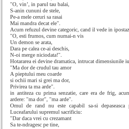
"O, vin’, in parul tau balai,
S-anin cununi de stele,
Pe-a mele ceruri sa rasai
Mai mandra decat ele".
Acum refuzul devine categoric, cand il vede in ipost
"O, esti frumos, cum numai-n vis
Un demon se arata,
Dara pe calea ce-ai deschis,
N-oi merge niciodata!".
Hotararea ei devine dramatica, intrucat dimensiunile iu
"Ma dor de crudul tau amor
A pieptului meu coarde
si ochii mari si grei ma dor,
Privirea ta ma arde".
in antiteza cu prima senzatie, care era de frig, acu
ardere: "ma dor", "ma arde".
Omul de rand nu este capabil sa-si depaseasca pr
Luceafarului supremul sacrificiu:
"Dar daca vrei cu crezamant
Sa te-ndragesc pe tine,