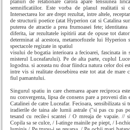
planuri de relationare carora apare tensiunea liric
semnificatiilor. Este vorba de planul realitatii si 
Intersectarea lor are drept rezultat, intre altele, recep
de structurii poetice (atat Hyperion cat si Catalina su
puterea de atractie a prea frumoasei fete; identitatea
diferita, iar rezultatele ispitirii atat de opuse tot dato
determinat al acestora, metamorfozele lui Hyperion si
spectacole regizate in spatiul
visului de bogatia interioara a fecioarei, fascinata in 
misterul Luceafarului). Pe de alta parte, cuplul Lucea
logodna. si aceasta nu doar fiindca natura celor doi este
intre vis si realitate deosebirea este tot atat de mare 
fiul pamantului.
Singurul spatiu in care chemarea apare reciproca este
nu convergenta, lipsa de consens pare a proveni din e
Catalinei de catre Luceafar. Fecioara, sensibilizata si 
iradierile de taina ale lumii astrale ("si pas cu pas 
tesand cu recile-i scantei / O mreaja de vapaie. // s
Copila sa se culce, / I-atinge mainile pe piept, / I-nch
luminis / Pe trupu-i se revarsa, / Pe ochii mari batand 