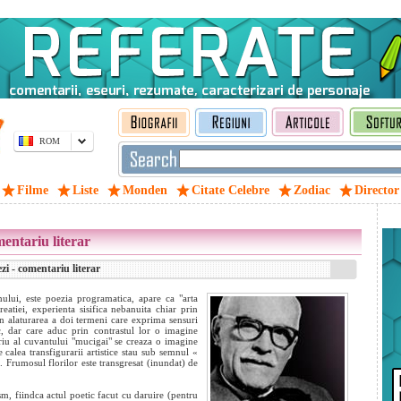
ROM
Filme
Liste
Monden
Citate Celebre
Zodiac
Director
entariu literar
i - comentariu literar
mului, este poezia programatica, apare ca "arta
eatiei, experienta sisifica nebanuita chiar prin
in alaturarea a doi termeni care exprima sensuri
c, dar care aduc prin contrastul lor o imagine
riu al cuvantului "mucigai" se creaza o imagine
 calea transfigurarii artistice stau sub semnul «
»). Frumosul florilor este transgresat (inundat) de
m, fiindca actul poetic facut cu daruire (pentru