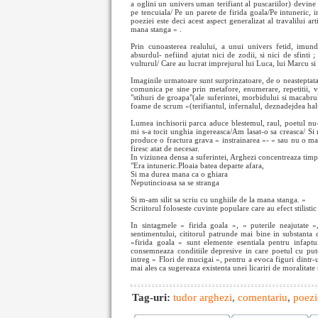
a oglini un univers uman terifiant al puscariilor) devine 
pe tencuiala/ Pe un parete de firida goala/Pe intuneric, 
poeziei este deci acest aspect generalizat al travalilui ar
mana stanga » .
Prin cunoasterea realului, a unui univers fetid, imund, 
absurdul- nefiind ajutat nici de zodii, si nici de sfinti 
vulturul/ Care au lucrat imprejurul lui Luca, lui Marcu si l
Imaginile urmatoare sunt surprinzatoare, de o neasteptata ori
comunica pe sine prin metafore, enumerare, repetitii, ver
"stihuri de groapa"(ale suferintei, morbidului si macabrulu
foame de scrum »(terifiantul, infernalul, deznadejdea halu
Lumea inchisorii parca aduce blestemul, raul, poetul nu-s
mi s-a tocit unghia ingereasca/Am lasat-o sa creasca/ Si
produce o fractura grava « instrainarea »- « sau nu o mai 
firesc atat de necesar.
In viziunea densa a suferintei, Arghezi concentreaza timpu
"Era intuneric.Ploaia batea departe afara,
Si ma durea mana ca o ghiara
Neputincioasa sa se stranga
Si m-am silit sa scriu cu unghiile de la mana stanga. »
Scriitorul foloseste cuvinte populare care au efect stilisti
In sintagmele « firida goala », « puterile neajutate »
sentimentului, cititorul patrunde mai bine in substanta
»firida goala » sunt elemente esentiala pentru infaptu
consemneaza conditiile depresive in care poetul cu puter
intreg « Flori de mucigai », pentru a evoca figuri dintr-
mai ales ca sugereaza existenta unei licariri de moralitate 
Tag-uri:
tudor arghezi
,
comentariu
,
poezi