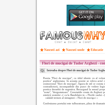
Nascuti azi
Nascuti unde
Educatie
Flori de mucigai de Tudor Arghezi - com
Q:
Intreaba despre Flori de mucigai de Tudor Arghez
Poezia "Flori de mucigai", cu titlul identic cu al volu
poetica" argheziana. In aceasta poezie se releva actul cr
oximoronul "flori de mucigai", figura de stil ce consta 
contradictorii, incompatibile din punct de vedere logi
poetica deosebit de sugestiva. Recurgand la sensul prop
"urata", "dezgustatoare". Conotatiile create de Arghezi pe
esteticii uratului »( ca la Baudelaire in « Florile raului 
calalalt termen al sintagmei « Flori de muciga
i »
Confesiunea poetului este tulburatoare, plina de dramatis