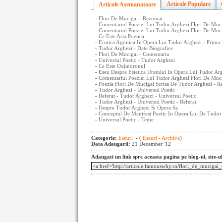
Articole Populare
Articole Asemanatoare
-
Flori De Mucigai - Rezumat
-
Comentariul Poeziei Lui Tudor Arghezi Flori De Mucig
-
Comentariul Poeziei Lui Tudor Arghezi Flori De Muci
-
Ce Este Arta Poetica
-
Erotica Agonica In Opera Lui Tudor Arghezi - Prima 
-
Tudor Arghezi - Date Biografice
-
Flori De Mucigai - Comentariu
-
Universul Poetic - Tudor Arghezi
-
Ce Este Oximoronul
-
Eseu Despre Estetica Uratului In Opera Lui Tudor Ar
-
Comentariul Poeziei Lui Tudor Arghezi Flori De Muci
-
Poezia Flori De Mucigai Scrisa De Tudor Arghezi - Re
-
Tudor Arghezi - Universul Poetic
-
Referat - Tudor Arghezi - Universul Poetic
-
Tudor Arghezi - Universul Poetic - Referat
-
Despre Tudor Arghezi Si Opera Sa
-
Conceptul De Manifest Poetic In Opera Lui De Tudor
-
Universul Poetic - Teme
Categorie:
Eseuri
- (
Eseuri - Archiva
)
Data Adaugarii:
21 December '12
Adaugati un link spre aceasta pagina pe blog-ul, site-u