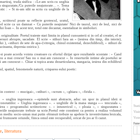
martiraj, truda sisifica : »Le-am scris cu unghia
in singuratate,/Cu puterile neajutorate… ». Tema
tistic : » Si m-am silit sa scriu cu unghiile de la
scriitorul poate sa reflecte grotescul, uratul,
; el scrie ca un damnat « Cu puterile neajutate/ Nici de taurul, nici de leul, nici de
ui Ioan ». In acest text, totul este decantat, esentializat in simboluri.
ginalitate. Poetul traieste stari limita in planul cunoasterii si in cel al creatiei, el se
suri abrupte, sacadate. El scrie « stihuri fara an » (iesirea din timp, din istorie),
i ), «stihuri de sete de apa»(vitregia, chinul existential, dezechilibrul), « stihuri de
cinanta, depresia onirica ).
i poate acorda vointa creatoare cu efortul dirijat spre rezultatele scontate : » Cand
 nu a mai crescut/ Sau nu o mai am cunoscut ». In resorturile intime ale poetului se
am cunoscut ». Chiar si topica arata dezarticularea, stangacia, iesirea din echilibrul
l, spatiul, fenomenele naturii, crisparea eului poetic:
c in context : » mucigai», »stihuri », »scrum », »ghiara », »firida ».
, « unghia ingereasca »-epitetele sunt abstracte, aduc un spor in planul ideii si
 conotatiilor. « Unghia ingereasca ». « unghiile de la mana stanga »-« tencuiala »,
Stati
irea « programului scriitoricesc ». « intunericul », « ploaia », « singuratatea »
iile neajutorate trebuie sa scrie.Poetul este constient ca pentru a realiza volumul
Visi
un mediu socio-uman mai putin obisnuit trebuie sa apeleze la inventivitatea lexicala,
Vote
si frumusete oriunde, fiinca omul este recuperabil, oricat de jos ar fi cazut.
Fame 
e
,
literatura