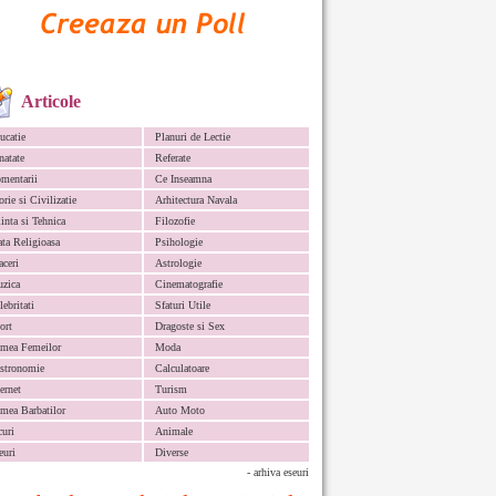
Articole
ucatie
Planuri de Lectie
natate
Referate
mentarii
Ce Inseamna
orie si Civilizatie
Arhitectura Navala
iinta si Tehnica
Filozofie
ata Religioasa
Psihologie
aceri
Astrologie
zica
Cinematografie
lebritati
Sfaturi Utile
ort
Dragoste si Sex
mea Femeilor
Moda
stronomie
Calculatoare
ternet
Turism
mea Barbatilor
Auto Moto
curi
Animale
euri
Diverse
- arhiva eseuri