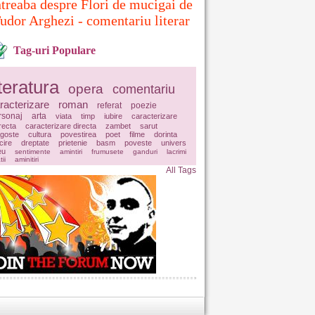
ntreaba despre Flori de mucigai de
udor Arghezi - comentariu literar
Tag-uri Populare
iteratura
opera
comentariu
racterizare
roman
referat
poezie
rsonaj
arta
viata
timp
iubire
caracterizare
irecta
caracterizare directa
zambet
sarut
agoste
cultura
povestirea
poet
filme
dorinta
icire
dreptate
prietenie
basm
poveste
univers
eu
sentimente
amintiri
frumusete
ganduri
lacrimi
tii
aminitiri
All Tags