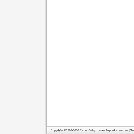
Copyright ©2006-2026
FamousWhy.ro
toate drepturile rezervate |
Te