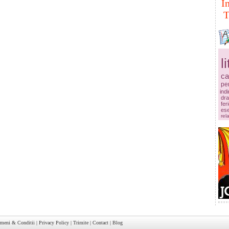
I
T
l
ca
pe
ind
dr
fer
es
rela
rmeni & Conditii
|
Privacy Policy
|
Trimite
|
Contact
|
Blog