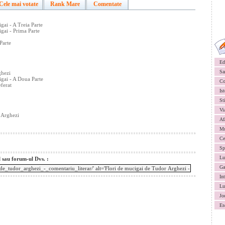
Cele mai votate
Rank Mare
Comentate
ai - A Treia Parte
gai - Prima Parte
Parte
Ed
Sa
ghezi
gai - A Doua Parte
Co
ferat
Ist
St
Vi
 Arghezi
Af
Mu
Ce
Sp
Lu
l sau forum-ul Dvs. :
Ga
In
Lu
Jo
Es