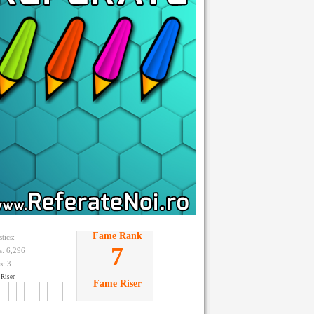
Fame Rank
stics:
7
ts: 6,296
s:
3
Riser
Fame Riser