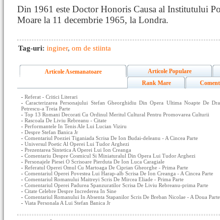
Din 1961 este Doctor Honoris Causa al Institutului Po
Moare la 11 decembrie 1965, la Londra.
Tag-uri:
inginer
,
om de stiinta
Articole Populare
Articole Asemanatoare
Rank Mare
Coment
-
Referat - Critici Literari
-
Caracterizarea Personajului Stefan Gheorghidiu Din Opera Ultima Noapte De Dr
Petrescu-a Treia Parte
-
Top 13 Romani Decorati Cu Ordinul Meritul Cultural Pentru Promovarea Culturii
-
Rascoala De Liviu Rebreanu - Citate
-
Performantele In Tenis Ale Lui Lucian Viziru
-
Despre Stefan Banica Jr
-
Comentariul Poeziei Tiganiada Scrisa De Ion Budai-deleanu - A Cincea Parte
-
Universul Poetic Al Operei Lui Tudor Arghezi
-
Prezentarea Sintetica A Operei Lui Ion Creanga
-
Comentariu Despre Cosmicul Si Miniaturalul Din Opera Lui Tudor Arghezi
-
Personajele Piesei O Scrisoare Pierduta De Ion Luca Caragiale
-
Referatul Operei Omul Cu Martoaga De Ciprian Gheorghe - Prima Parte
-
Comentariul Operei Povestea Lui Harap-alb Scrisa De Ion Creanga - A Cincea Parte
-
Comentariul Romanului Maitreyi Scris De Mircea Eliade - Prima Parte
-
Comentariul Operei Padurea Spanzuratilor Scrisa De Liviu Rebreanu-prima Parte
-
Citate Celebre Despre Increderea In Sine
-
Comentariul Romanului In Absenta Stapanilor Scris De Breban Nicolae - A Doua Parte
-
Viata Personala A Lui Stefan Banica Jr