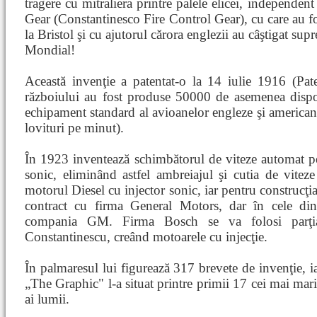
tragere cu mitraliera printre palele elicei, independent
Gear (Constantinesco Fire Control Gear), cu care au fo
la Bristol şi cu ajutorul cărora englezii au câştigat su
Mondial!
Această invenţie a patentat-o la 14 iulie 1916 (Pat
războiului au fost produse 50000 de asemenea dispoz
echipament standard al avioanelor engleze şi americ
lovituri pe minut).
În 1923 inventează schimbătorul de viteze automat p
sonic, eliminând astfel ambreiajul şi cutia de viteze
motorul Diesel cu injector sonic, iar pentru construcţi
contract cu firma General Motors, dar în cele din
compania GM. Firma Bosch se va folosi parţia
Constantinescu, creând motoarele cu injecţie.
În palmaresul lui figurează 317 brevete de invenţie, ia
„The Graphic" l-a situat printre primii 17 cei mai mari
ai lumii.