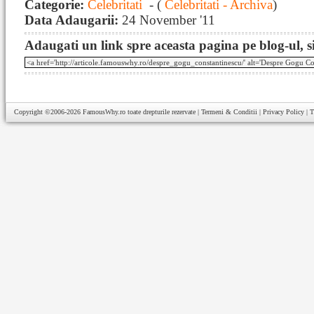
Categorie:
Celebritati
- (
Celebritati - Archiva
)
Data Adaugarii:
24 November '11
Adaugati un link spre aceasta pagina pe blog-ul, si
Copyright ©2006-2026
FamousWhy.ro
toate drepturile rezervate |
Termeni & Conditii
|
Privacy Policy
|
T