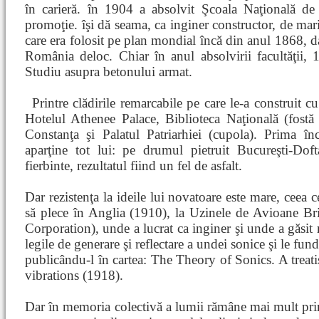
în carieră. în 1904 a absolvit Şcoala Naţională d
promoţie. îşi dă seama, ca inginer constructor, de mari
care era folosit pe plan mondial încă din anul 1868, dar
România deloc. Chiar în anul absolvirii facultăţii, 19
Studiu asupra betonului armat.
Printre clădirile remarcabile pe care le-a construit c
Hotelul Athenee Palace, Biblioteca Naţională (fostă
Constanţa şi Palatul Patriarhiei (cupola). Prima în
aparţine tot lui: pe drumul pietruit Bucureşti-Do
fierbinte, rezultatul fiind un fel de asfalt.
Dar rezistenţa la ideile lui novatoare este mare, ceea c
să plece în Anglia (1910), la Uzinele de Avioane Bris
Corporation), unde a lucrat ca inginer şi unde a găsit 
legile de generare şi reflectare a undei sonice şi le fu
publicându-l în cartea: The Theory of Sonics. A treat
vibrations (1918).
Dar în memoria colectivă a lumii rămâne mai mult prin