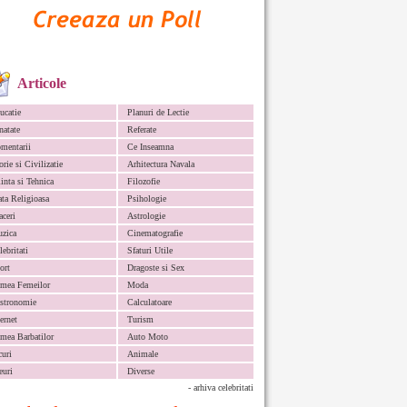
Articole
ucatie
Planuri de Lectie
natate
Referate
mentarii
Ce Inseamna
orie si Civilizatie
Arhitectura Navala
iinta si Tehnica
Filozofie
ata Religioasa
Psihologie
aceri
Astrologie
zica
Cinematografie
lebritati
Sfaturi Utile
ort
Dragoste si Sex
mea Femeilor
Moda
stronomie
Calculatoare
ternet
Turism
mea Barbatilor
Auto Moto
curi
Animale
euri
Diverse
- arhiva celebritati