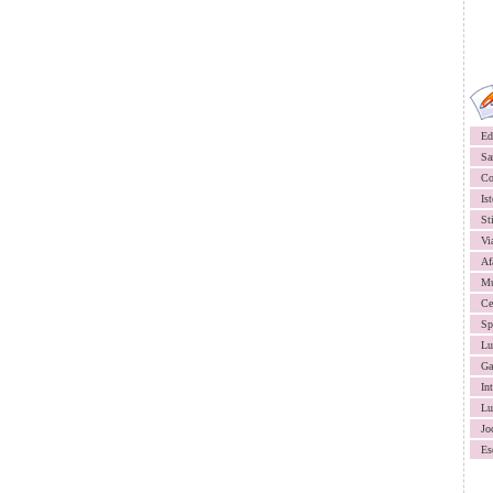
Ed
Sa
Co
Ist
St
Vi
Af
Mu
Ce
Sp
Lu
Ga
In
Lu
Jo
Es