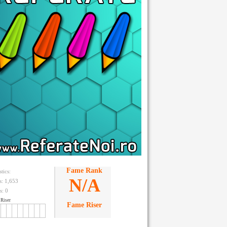
Fame Rank
stics:
N/A
ts: 1,653
s:
0
Riser
Fame Riser