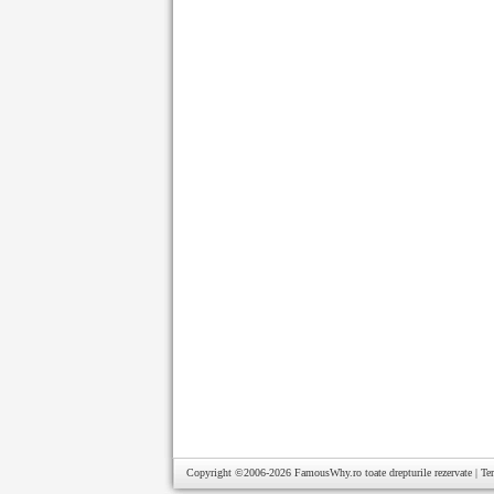
Copyright ©2006-2026
FamousWhy.ro
toate drepturile rezervate |
Te