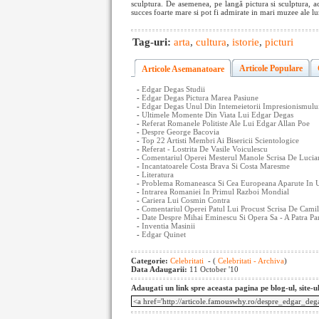
sculptura. De asemenea, pe langă pictura si sculptura, ac
succes foarte mare si pot fi admirate in mari muzee ale lu
Tag-uri:
arta
,
cultura
,
istorie
,
picturi
Articole Populare
Articole Asemanatoare
-
Edgar Degas Studii
-
Edgar Degas Pictura Marea Pasiune
-
Edgar Degas Unul Din Intemeietorii Impresionismulu
-
Ultimele Momente Din Viata Lui Edgar Degas
-
Referat Romanele Politiste Ale Lui Edgar Allan Poe
-
Despre George Bacovia
-
Top 22 Artisti Membri Ai Bisericii Scientologice
-
Referat - Lostrita De Vasile Voiculescu
-
Comentariul Operei Mesterul Manole Scrisa De Lucian
-
Incantatoarele Costa Brava Si Costa Maresme
-
Literatura
-
Problema Romaneasca Si Cea Europeana Aparute In 
-
Intrarea Romaniei In Primul Razboi Mondial
-
Cariera Lui Cosmin Contra
-
Comentariul Operei Patul Lui Procust Scrisa De Camil
-
Date Despre Mihai Eminescu Si Opera Sa - A Patra Pa
-
Inventia Masinii
-
Edgar Quinet
Categorie:
Celebritati
- (
Celebritati - Archiva
)
Data Adaugarii:
11 October '10
Adaugati un link spre aceasta pagina pe blog-ul, site-u