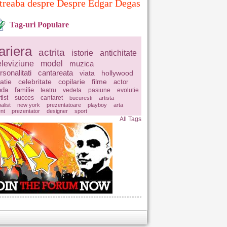
treaba despre Despre Edgar Degas
Tag-uri Populare
ariera
actrita
istorie
antichitate
eleviziune
model
muzica
rsonalitati
cantareata
viata
hollywood
latie
celebritate
copilarie
filme
actor
da
familie
teatru
vedeta
pasiune
evolutie
tist
succes
cantaret
bucuresti
artista
balist
new york
prezentatoare
playboy
arta
ent
prezentator
designer
sport
All Tags