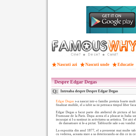
Nascuti azi
Nascuti unde
Educatie
Despre Edgar Degas
Q:
Intreaba despre Despre Edgar Degas
Edgar Degas
s-a nascut intr-o familie pretuia foarte mult 
finalizat studiile, el a iubit sa isi petreaca timpul liber
Edgar Degas a facut parte din atelierul de pictura al 
Frumoase de la Paris. Dupa aceea el a pleacat in Italia und
incurajat si l-a sustinut in activitatea sa artistica. Tot ai
de dansatoare si
le-a pictat. Tablourile sale s-au vandut f
La expozitia din anul 1877, el a prezentat mai multe tab
cu vederea, aceasta stare a sa deteriorandu-se din ce in c