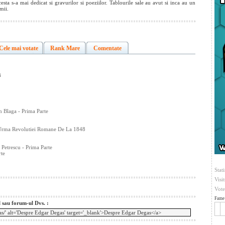
esta s-a mai dedicat si gravurilor si poeziilor. Tablourile sale au avut si inca au un
mii.
Cele mai votate
Rank Mare
Comentate
i
 Blaga - Prima Parte
Urma Revolutiei Romane De La 1848
 Petrescu - Prima Parte
rte
Stati
Visi
Vote
Fame 
l sau forum-ul Dvs. :