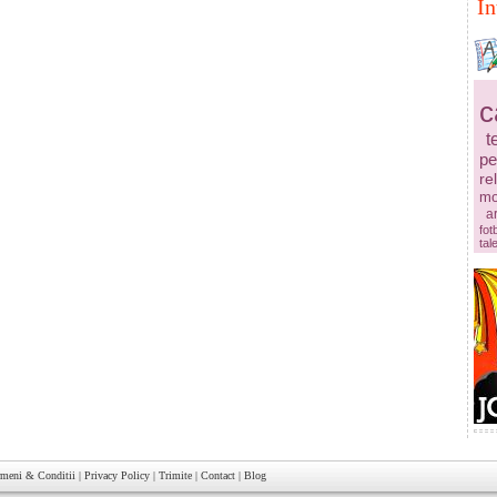
In
c
t
pe
re
mo
ar
fot
tal
rmeni & Conditii
|
Privacy Policy
|
Trimite
|
Contact
|
Blog