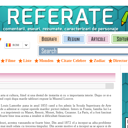
ROM
Filme
Liste
Monden
Citate Celebre
Zodiac
Director
arta si cultura, fiind si una destul de instarita si cu o importanta istorie. Dupa ce si-a
 facand copii dupa marile tablouri expuse la Muzeul Louvre.
lui Louis Lamothe pana in anul 1855 cand a fos admis la Scoala Superioara de Arte
e a admirat si copiat operele marilor pictori italieni. Intors in Franta, familia lui l-a
ci el s-a imprietenit cu Manet, Renoir, Monet, Sisley, Cezanne. La Paris, el a fost fascinat
oarte bine insa acesta a intalnit si dificultati financiare.
louri, acestea vanzandu-se foarte bine. Din anul 1872 el a inceput sa aiba probleme
e mai mult odata cu trecerea timpului. Din aceste motive el a inceput sa se apuce si de