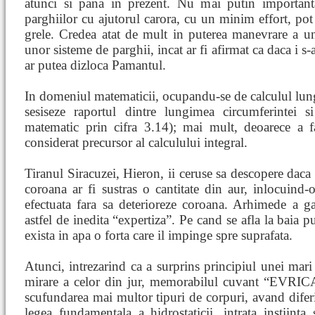
atunci si pana in prezent. Nu mai putin importanta
parghiilor cu ajutorul carora, cu un minim effort, pot 
grele. Credea atat de mult in puterea manevrare a uno
unor sisteme de parghii, incat ar fi afirmat ca daca i s-a
ar putea dizloca Pamantul.
In domeniul matematicii, ocupandu-se de calculul lungim
sesiseze raportul dintre lungimea circumferintei s
matematic prin cifra 3.14); mai mult, deoarece a fa
considerat precursor al calculului integral.
Tiranul Siracuzei, Hieron, ii ceruse sa descopere daca 
coroana ar fi sustras o cantitate din aur, inlocuind-o
efectuata fara sa deterioreze coroana. Arhimede a gas
astfel de inedita “expertiza”. Pe cand se afla la baia pu
exista in apa o forta care il impinge spre suprafata.
Atunci, intrezarind ca a surprins principiul unei mari 
mirare a celor din jur, memorabilul cuvant “EVRIC
scufundarea mai multor tipuri de corpuri, avand diferit
legea fundamentala a hidrostaticii, intrata instiint