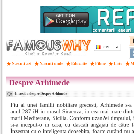
ROM
Nascuti azi
Nascuti unde
Educatie
Filme
Liste
M
Despre Arhimede
Q:
Intreaba despre Despre Arhimede
Fiu al unei familii nobiliare grecesti, Arhimede s-a
anul 287 iH in orasul Siracuza, in cea mai mare dintr
marii Mediterane, Sicilia. Conform uzan?ei timpului, 
si-a inceput-o in casa, cu dascali angajati de câtre f
Înzestrat cu o inteligenta deosebita, foarte curând nu 