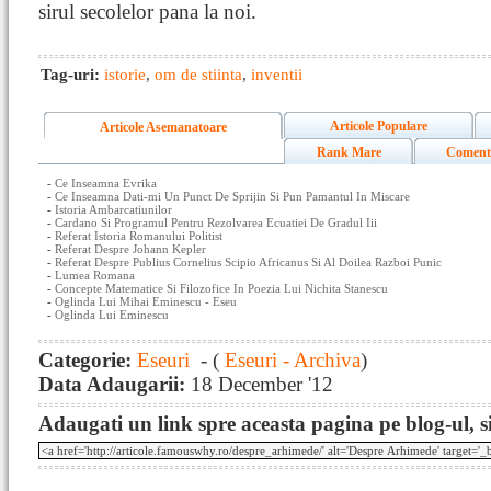
sirul secolelor pana la noi.
Tag-uri:
istorie
,
om de stiinta
,
inventii
Articole Populare
Articole Asemanatoare
Rank Mare
Coment
-
Ce Inseamna Evrika
-
Ce Inseamna Dati-mi Un Punct De Sprijin Si Pun Pamantul In Miscare
-
Istoria Ambarcatiunilor
-
Cardano Si Programul Pentru Rezolvarea Ecuatiei De Gradul Iii
-
Referat Istoria Romanului Politist
-
Referat Despre Johann Kepler
-
Referat Despre Publius Cornelius Scipio Africanus Si Al Doilea Razboi Punic
-
Lumea Romana
-
Concepte Matematice Si Filozofice In Poezia Lui Nichita Stanescu
-
Oglinda Lui Mihai Eminescu - Eseu
-
Oglinda Lui Eminescu
Categorie:
Eseuri
- (
Eseuri - Archiva
)
Data Adaugarii:
18 December '12
Adaugati un link spre aceasta pagina pe blog-ul, si