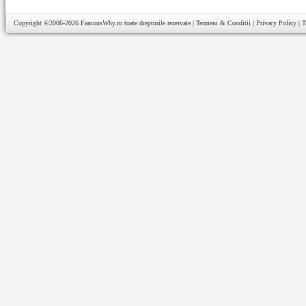
Copyright ©2006-2026
FamousWhy.ro
toate drepturile rezervate |
Termeni & Conditii
|
Privacy Policy
|
T