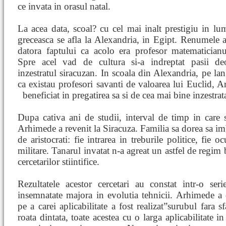
ce invata in orasul natal.
La acea data, scoal? cu cel mai inalt prestigiu in lu
greceasca se afla la Alexandria, in Egipt. Renumele a
datora faptului ca acolo era profesor matematicianu
Spre acel vad de cultura si-a indreptat pasii de
inzestratul siracuzan. In scoala din Alexandria, pe lan
ca existau profesori savanti de valoarea lui Euclid, 
beneficiat in pregatirea sa si de cea mai bine inzestra
Dupa cativa ani de studii, interval de timp in care s
Arhimede a revenit la Siracuza. Familia sa dorea sa imb
de aristocrati: fie intrarea in treburile politice, fie 
militare. Tanarul invatat n-a agreat un astfel de regim 
cercetarilor stiintifice.
Rezultatele acestor cercetari au constat intr-o se
insemnatate majora in evolutia tehnicii. Arhimede a d
pe a carei aplicabilitate a fost realizat”surubul fara s
roata dintata, toate acestea cu o larga aplicabilitate 