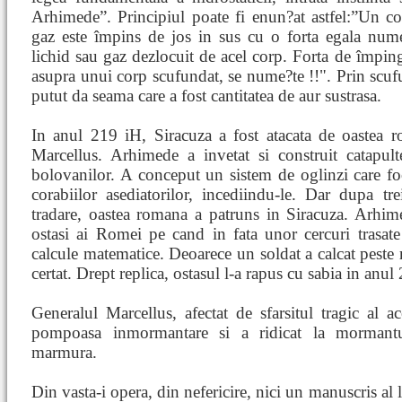
Arhimede”. Principiul poate fi enun?at astfel:”Un co
gaz este împins de jos in sus cu o forta egala num
lichid sau gaz dezlocuit de acel corp. Forta de împing
asupra unui corp scufundat, se nume?te
!!". Prin scuf
putut da seama care a fost cantitatea de aur sustrasa.
In anul 219 iH, Siracuza a fost atacata de oastea
Marcellus. Arhimede a invetat si construit catapult
bolovanilor. A conceput un sistem de oglinzi care foc
corabiilor asediatorilor, incediindu-le. Dar dupa tre
tradare, oastea romana a patruns in Siracuza. Arhim
ostasi ai Romei pe cand in fata unor cercuri trasat
calcule matematice. Deoarece un soldat a calcat peste r
certat. Drept replica, ostasul l-a rapus cu sabia in anul
Generalul Marcellus, afectat de sfarsitul tragic al a
pompoasa inmormantare si a ridicat la morman
marmura.
Din vasta-i opera, din nefericire, nici un manuscris al