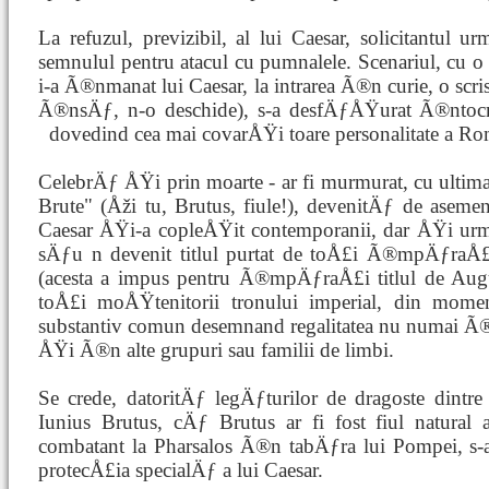
La refuzul, previzibil, al lui Caesar, solicitantul
semnulul pentru atacul cu pumnalele. Scenariul, cu 
i-a Ã®nmanat lui Caesar, la intrarea Ã®n curie, o scriso
Ã®nsÄƒ, n-o deschide), s-a desfÄƒÅŸurat Ã®ntocm
dovedind cea mai covarÅŸi
toare personalitate a Ro
CelebrÄƒ ÅŸi prin moarte - ar fi murmurat, cu ultima 
Brute" (Åži tu, Brutus, fiule!), devenitÄƒ de asemene
Caesar ÅŸi-a copleÅŸit contemporanii, dar ÅŸi ur
sÄƒu n devenit titlul purtat de toÅ£i Ã®mpÄƒraÅ£
(acesta a impus pentru Ã®mpÄƒraÅ£i titlul de Aug
toÅ£i moÅŸtenitorii tronului imperial, din mom
substantiv comun desemnand regalitatea nu numai Ã®n
ÅŸi Ã®n alte grupuri sau familii de limbi.
Se crede, datoritÄƒ legÄƒturilor de dragoste dint
Iunius Brutus, cÄƒ Brutus ar fi fost fiul natural 
combatant la Pharsalos Ã®n tabÄƒra lui Pompei, s
protecÅ£ia specialÄƒ a lui Caesar.