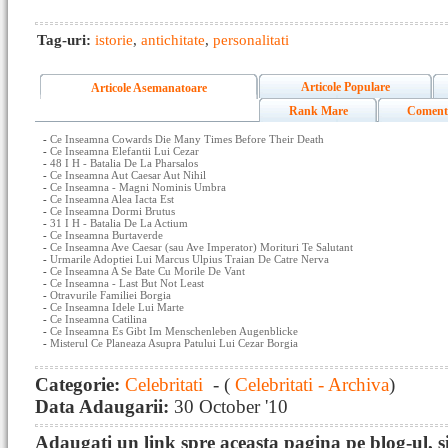
Tag-uri:
istorie
,
antichitate
,
personalitati
Articole Populare
Articole Asemanatoare
Rank Mare
Coment
-
Ce Inseamna Cowards Die Many Times Before Their Death
-
Ce Inseamna Elefantii Lui Cezar
-
48 I H - Batalia De La Pharsalos
-
Ce Inseamna Aut Caesar Aut Nihil
-
Ce Inseamna - Magni Nominis Umbra
-
Ce Inseamna Alea Iacta Est
-
Ce Inseamna Dormi Brutus
-
31 I H - Batalia De La Actium
-
Ce Inseamna Burtaverde
-
Ce Inseamna Ave Caesar (sau Ave Imperator) Morituri Te Salutant
-
Urmarile Adoptiei Lui Marcus Ulpius Traian De Catre Nerva
-
Ce Inseamna A Se Bate Cu Morile De Vant
-
Ce Inseamna - Last But Not Least
-
Otravurile Familiei Borgia
-
Ce Inseamna Idele Lui Marte
-
Ce Inseamna Catilina
-
Ce Inseamna Es Gibt Im Menschenleben Augenblicke
-
Misterul Ce Planeaza Asupra Patului Lui Cezar Borgia
Categorie:
Celebritati
- (
Celebritati - Archiva
)
Data Adaugarii:
30 October '10
Adaugati un link spre aceasta pagina pe blog-ul, si