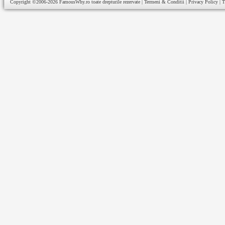
Copyright ©2006-2026
FamousWhy.ro
toate drepturile rezervate |
Termeni & Conditii
|
Privacy Policy
|
T