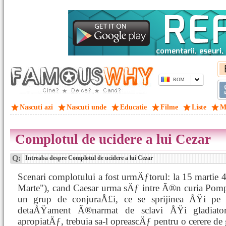
ROM
Nascuti azi
Nascuti unde
Educatie
Filme
Liste
M
Complotul de ucidere a lui Cezar
Q:
Intreaba despre Complotul de ucidere a lui Cezar
Scenari complotului a fost urmÄƒtorul: la 15 martie 4
Marte"), cand Caesar urma sÄƒ intre Ã®n curia Pompe
un grup de conjuraÅ£i, ce se sprijinea ÅŸi pe 
detaÅŸament Ã®narmat de sclavi ÅŸi gladiator
apropiatÄƒ, trebuia sa-l opreascÄƒ pentru o cerere de