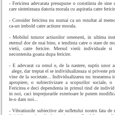
- Fericirea adevarata presupune o constiinta de sine 
care sintetizeaza datoria morala cu aspiratia catre fericir
- Consider fericirea nu numai ca un rezultat al memor
ca-un imbold catre actiune morala.
- Mobilul tuturor actiunilor omenesti, in ultima inst
eternul dor de mai bine, e tendinta catre o stare de m
vietii, catre fericire. Mersul vietii individuale si
necontenita goana dupa fericire.
- E adevarat ca omul e, de la nastere, suptis unor 
alege, dar treptat el se individualizeaza si priveste pr
vine de la societate... Individualizarea nu inseamna in
apropiere, o subiectivizare a scopurilor sociale, o 
Fericirea e deci dependenta in primul rind de individ s
in noi, caci imprejurarile exterioare le putem modific
le-o dam noi...
- Vibratiunile subiective ale sufletului nostru fata de