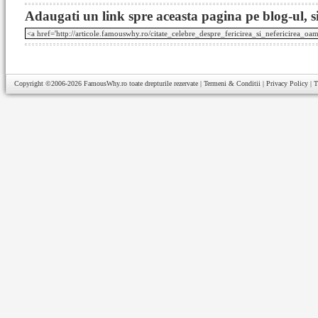
Adaugati un link spre aceasta pagina pe blog-ul, si
Copyright ©2006-2026
FamousWhy.ro
toate drepturile rezervate |
Termeni & Conditii
|
Privacy Policy
|
T