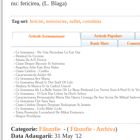
nu: fericirea, (L. Blaga)
Tag-uri:
fericire
,
nenorocire
,
suflet
,
constiinta
Articole Populare
Articole Asemanatoare
Rank Mare
Coment
-
Ce Inseamna - Nu Uita Niciodata Ca Esti Om
-
Destinul In Cuvinte
-
Stiinta De A Fi Fericit
-
Citate Despre Bucurie Si Suferinta
-
Angelina Jolie Este Prea Slaba
-
Citate Celebre - Coelho
-
Caracteristicile Anilor 60
-
Ce Inseamna Ave Maria
-
Ce Inseamna Bread Is The Staff Of Life
-
Shakira Si Munca Ei In Cadrul Unicef
-
Ce Inseamna Ah La Belle Statue Oh Le Beau Piedestal Les Vertus Sont A Pied Et Ie Vi
-
Ce Inseamna - O Gott Das Leben Ist Doch Schon
-
Caracterizarea Personajului Maria Din Opera Creanga De Aur Scrisa De Mihail Sadove
-
Ce Inseamna Che Sara Sara
-
Citate Celebre Despre Dreptate Nedreptate Si Justitie
-
Ce Inseamna - Licht Mehr Licht
-
Tema Poemului Luceafarul De Mihai Eminescu
-
Despre Profilaxie
Categorie:
Filozofie
- (
Filozofie - Archiva
)
Data Adaugarii:
31 May '12