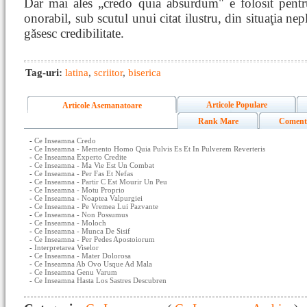
Dar mai ales „credo quia absurdum" e folosit pentru
onorabil, sub scutul unui citat ilustru, din situaţia ne
găsesc credibilitate.
Tag-uri:
latina
,
scriitor
,
biserica
Articole Populare
Articole Asemanatoare
Rank Mare
Coment
-
Ce Inseamna Credo
-
Ce Inseamna - Memento Homo Quia Pulvis Es Et In Pulverem Reverteris
-
Ce Inseamna Experto Credite
-
Ce Inseamna - Ma Vie Est Un Combat
-
Ce Inseamna - Per Fas Et Nefas
-
Ce Inseamna - Partir C Est Mourir Un Peu
-
Ce Inseamna - Motu Proprio
-
Ce Inseamna - Noaptea Valpurgiei
-
Ce Inseamna - Pe Vremea Lui Pazvante
-
Ce Inseamna - Non Possumus
-
Ce Inseamna - Moloch
-
Ce Inseamna - Munca De Sisif
-
Ce Inseamna - Per Pedes Apostoiorum
-
Interpretarea Viselor
-
Ce Inseamna - Mater Dolorosa
-
Ce Inseamna Ab Ovo Usque Ad Mala
-
Ce Inseamna Genu Varum
-
Ce Inseamna Hasta Los Sastres Descubren