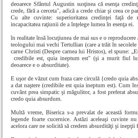
deoarece Sfântul Augustin susţinea că esenţa credinţ
crede, fără a cerceta", adică a crede chiar şi ceea ce pa
Cu alte cuvinte: superioritatea credinţei faţă de r
incapacitatea raţiunii de a înţelege lumea în esenţa ei.
în realitate însă locuţiunea de mai sus e o reproducere
teologului mai vechi Tertullian (care a trăit în secolele 
carne Christi (Despre carnea lui Hristos), el spune: „E
credibile est, quia
ineptum est" (şi a murit fiul l
deoarece e o absurditate).
E uşor de văzut cum fraza care circulă {credo quia ab
a dat naştere (credibile est quia ineptum est). Cum îns
cuvânt prea simpatic şi măgulitor, a fost preferat absu
credo quia absurdum.
Multă vreme, Biserica s-a prevalat de această form
legende foarte cucernice. Astăzi aceleaşi cuvinte n
acelora care ne solicită să credem absurdităţi şi inepţii f