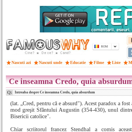
ROM
Nascuti azi
Nascuti unde
Educatie
Filme
Liste
M
Ce inseamna Credo, quia absurdu
Q:
Intreaba despre Ce inseamna Credo, quia absurdum
(lat. „Cred, pentru că e absurd"). Acest paradox a fost a
mod greşit Sfântului Augustin (354-430), unul dintre
Bisericii catolice".
Chiar scriitorul francez Stendhal a comis aceast