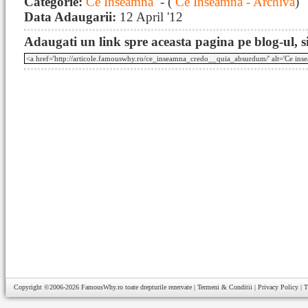
Categorie:
Ce Inseamna
- (
Ce Inseamna - Archiva
)
Data Adaugarii:
12 April '12
Adaugati un link spre aceasta pagina pe blog-ul, si
Copyright ©2006-2026
FamousWhy.ro
toate drepturile rezervate |
Termeni & Conditii
|
Privacy Policy
|
T