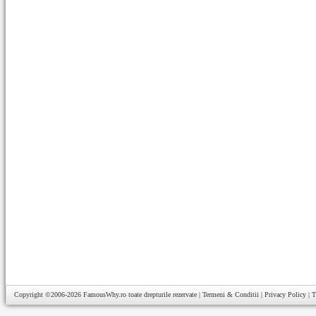
Copyright ©2006-2026
FamousWhy.ro
toate drepturile rezervate |
Termeni & Conditii
|
Privacy Policy
|
T