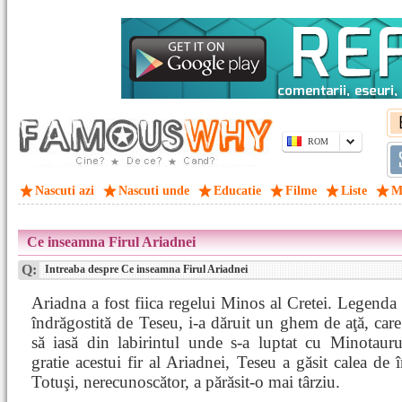
ROM
Nascuti azi
Nascuti unde
Educatie
Filme
Liste
M
Ce inseamna Firul Ariadnei
Q:
Intreaba despre Ce inseamna Firul Ariadnei
Ariadna a fost fiica regelui Minos al Cretei. Legenda
îndrăgostită de Teseu, i-a dăruit un ghem de aţă, care 
să iasă din labirintul unde s-a luptat cu Minotaur
gratie acestui fir al Ariadnei, Teseu a găsit calea de î
Totuşi, nerecunoscător, a părăsit-o mai târziu.