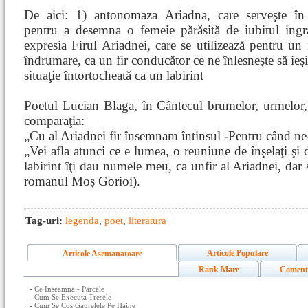
De aici: 1) antonomaza Ariadna, care serveşte în l
pentru a desemna o femeie părăsită de iubitul ingra
expresia Firul Ariadnei, care se utilizează pentru un
îndrumare, ca un fir conducător ce ne înlesneşte să ieş
situaţie întortocheată ca un labirint
Poetul Lucian Blaga, în Cântecul brumelor, urmelor,
comparaţia:
„Cu al Ariadnei fir însemnam întinsul -Pentru când ne
„Vei afla atunci ce e lumea, o reuniune de înşelaţi şi d
labirint îţi dau numele meu, ca unfir al Ariadnei, dar
romanul Moş Gorioi).
Tag-uri:
legenda
,
poet
,
literatura
Articole Populare
Articole Asemanatoare
Rank Mare
Coment
-
Ce Inseamna - Parcele
-
Cum Se Executa Tresele
-
Cum Se Cos Gaurelele Pe Haine