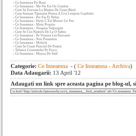
-
Ce Inseamna Fir Rosu
-
Ce Inseamna - Ma Vie Est Un Combat
-
Cum Se Executa La Masina De Cusut Bieul
-
Cum Asezam Tiparului Pentru A Croi Lenjeria Copilului
-
Ce Inseamna - Per Fas Et Nefas
-
Ce Inseamna - Partir C Est Mourir Un Peu
-
Ce Inseamna - Motu Proprio
-
Ce Inseamna - Noaptea Valpurgiei
-
Cum Se Cos Nasturii De La O Saltea
-
Ce Inseamna - Pe Vremea Lui Pazvante
-
Ce Inseamna - Non Possumus
-
Ce Inseamna - Moloch
-
Cum Se Coase Punctul De Feston
-
Tehnica Crosetatului Pe Furca
-
Ce Inseamna - Munca De Sisif
Categorie:
Ce Inseamna
- (
Ce Inseamna - Archiva
)
Data Adaugarii:
13 April '12
Adaugati un link spre aceasta pagina pe blog-ul, si