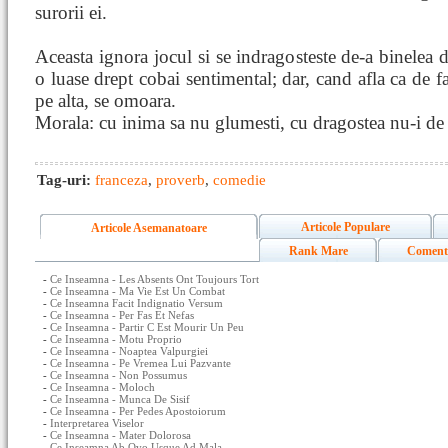
surorii ei.
Aceasta ignora jocul si se indragosteste de-a binelea d
o luase drept cobai sentimental; dar, cand afla ca de fa
pe alta, se omoara.
Morala: cu inima sa nu glumesti, cu dragostea nu-i de 
Tag-uri:
franceza
,
proverb
,
comedie
Articole Populare
Articole Asemanatoare
Rank Mare
Coment
-
Ce Inseamna - Les Absents Ont Toujours Tort
-
Ce Inseamna - Ma Vie Est Un Combat
-
Ce Inseamna Facit Indignatio Versum
-
Ce Inseamna - Per Fas Et Nefas
-
Ce Inseamna - Partir C Est Mourir Un Peu
-
Ce Inseamna - Motu Proprio
-
Ce Inseamna - Noaptea Valpurgiei
-
Ce Inseamna - Pe Vremea Lui Pazvante
-
Ce Inseamna - Non Possumus
-
Ce Inseamna - Moloch
-
Ce Inseamna - Munca De Sisif
-
Ce Inseamna - Per Pedes Apostoiorum
-
Interpretarea Viselor
-
Ce Inseamna - Mater Dolorosa
-
Ce Inseamna Ab Ovo Usque Ad Mala