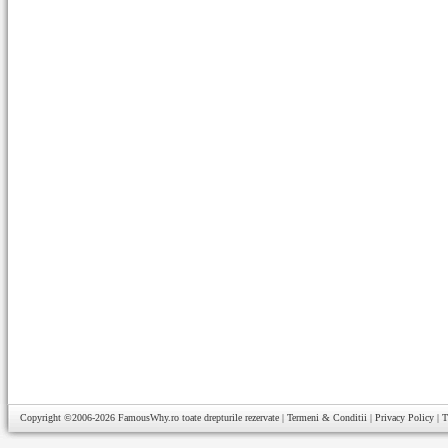
Copyright ©2006-2026
FamousWhy.ro
toate drepturile rezervate |
Termeni & Conditii
|
Privacy Policy
|
T