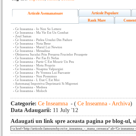
Articole Populare
Articole Asemanatoare
Rank Mare
Coment
-
Ce Inseamna - Io Non So Lettere
-
Ce Inseamna - Ma Vie Est Un Combat
-
Zeul Samas
-
Ce Inseamna - Pielea Ursului Din Padure
-
Ce Inseamna - Nota Bene
-
Ce Inseamna - Marul Lui Newton
-
Ce Inseamna - Messalina
-
Obtinerea Sucului Prin Presarea Fructelor Proaspete
-
Ce Inseamna - Per Fas Et Nefas
-
Ce Inseamna - Partir C Est Mourir Un Peu
-
Ce Inseamna - Motu Proprio
-
Ce Inseamna - Noaptea Valpurgiei
-
Ce Inseamna - Pe Vremea Lui Pazvante
-
Ce Inseamna - Non Possumus
-
Ce Inseamna - L Etat C Est Moi
-
Automasaj Impotriva Deprimarii Si Migrenei
-
Ce Inseamna - Medeea
-
Ce Inseamna - Moloch
Categorie:
Ce Inseamna
- (
Ce Inseamna - Archiva
)
Data Adaugarii:
11 July '12
Adaugati un link spre aceasta pagina pe blog-ul, si