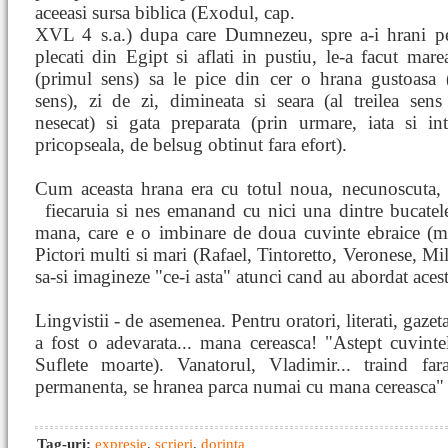
aceeasi sursa biblica (Exodul, cap.
XVL 4 s.a.) dupa care Dumnezeu, spre a-i hrani pe i
plecati din Egipt si aflati in pustiu, le-a facut mare
(primul sens) sa le pice din cer o hrana gustoasa (
sens), zi de zi, dimineata si seara (al treilea sen
nesecat) si gata preparata (prin urmare, iata si in
pricopseala, de belsug obtinut fara efort).
Cum aceasta hrana era cu totul noua, necunoscuta,
fiecaruia si nes
emanand cu nici una dintre bucatele
mana, care e o imbinare de doua cuvinte ebraice (m
Pictori multi si mari (Rafael, Tintoretto, Veronese, Mil
sa-si imagineze "ce-i asta" atunci cand au abordat acest
Lingvistii - de asemenea. Pentru oratori, literati, gazeta
a fost o adevarata... mana cereasca! "Astept cuvint
Suflete moarte). Vanatorul, Vladimir... traind fa
permanenta, se hranea parca numai cu mana cereasca"
Tag-uri:
expresie
,
scrieri
,
dorinta