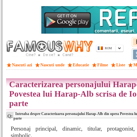
ROM
Nascuti azi
Nascuti unde
Educatie
Filme
Liste
M
Caracterizarea personajului Harap
Povestea lui Harap-Alb scrisa de 
parte
Intreaba despre Caracterizarea personajului Harap-Alb din opera Povestea l
Q:
parte
Personaj principal, dinamic, titular, protagonist
simbolic.