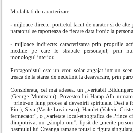
Modalitati de caracterizare:
- mijloace directe: portretul facut de narator si de alte
naratorul se raporteaza de fiecare data ironic la persona
- mijloace indirecte: caracterizarea prin propriile act
mediile pe care le strabate personajul; prin n
monologul interior.
Protagonistul este un erou solar angajat intr-un scena
treaca de la starea de nedefinit la desavarsire, prin par
Considerata, cel mai adesea, un „veritabil Bildungsro
(George Munteanu), Povestea lui Harap-Alb urmarest
printr-un lung proces al devenirii spirituale. Desi a f
Piru), Siva (Vasile Lovinescu), Hamlet (Valeriu Cristea
fermecator", o „varietate local-etnografica de Prince
dimpotriva, un „simplu om", lipsit de „merite person
basmului lui Creanga ramane totusi o figura singulara,