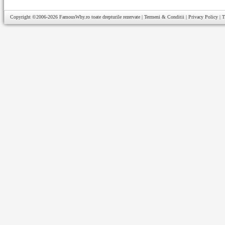
Copyright ©2006-2026
FamousWhy.ro
toate drepturile rezervate |
Termeni & Conditii
|
Privacy Policy
|
T