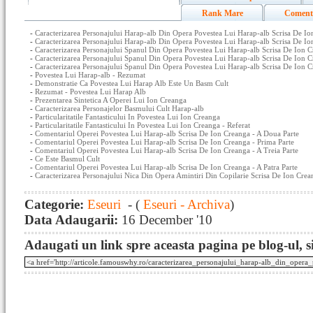
Rank Mare
Coment
-
Caracterizarea Personajului Harap-alb Din Opera Povestea Lui Harap-alb Scrisa De Io
-
Caracterizarea Personajului Harap-alb Din Opera Povestea Lui Harap-alb Scrisa De I
-
Caracterizarea Personajului Spanul Din Opera Povestea Lui Harap-alb Scrisa De Ion 
-
Caracterizarea Personajului Spanul Din Opera Povestea Lui Harap-alb Scrisa De Ion 
-
Caracterizarea Personajului Spanul Din Opera Povestea Lui Harap-alb Scrisa De Ion C
-
Povestea Lui Harap-alb - Rezumat
-
Demonstratie Ca Povestea Lui Harap Alb Este Un Basm Cult
-
Rezumat - Povestea Lui Harap Alb
-
Prezentarea Sintetica A Operei Lui Ion Creanga
-
Caracterizarea Personajelor Basmului Cult Harap-alb
-
Particularitatile Fantasticului In Povestea Lui Ion Creanga
-
Particularitatile Fantasticului In Povestea Lui Ion Creanga - Referat
-
Comentariul Operei Povestea Lui Harap-alb Scrisa De Ion Creanga - A Doua Parte
-
Comentariul Operei Povestea Lui Harap-alb Scrisa De Ion Creanga - Prima Parte
-
Comentariul Operei Povestea Lui Harap-alb Scrisa De Ion Creanga - A Treia Parte
-
Ce Este Basmul Cult
-
Comentariul Operei Povestea Lui Harap-alb Scrisa De Ion Creanga - A Patra Parte
-
Caracterizarea Personajului Nica Din Opera Amintiri Din Copilarie Scrisa De Ion Crea
Categorie:
Eseuri
- (
Eseuri - Archiva
)
Data Adaugarii:
16 December '10
Adaugati un link spre aceasta pagina pe blog-ul, si