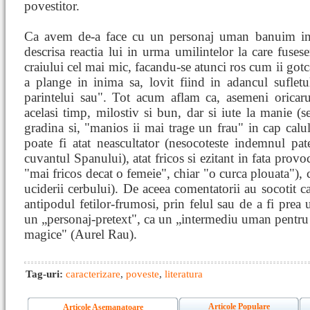
povestitor.
Ca avem de-a face cu un personaj uman banuim inc
descrisa reactia lui in urma umilintelor la care fusese
craiului cel mai mic, facandu-se atunci ros cum ii gotca
a plange in inima sa, lovit fiind in adancul sufletu
parintelui sau". Tot acum aflam ca, asemeni oricaru
acelasi timp, milostiv si bun, dar si iute la manie (
gradina si, "manios ii mai trage un frau" in cap calu
poate fi atat neascultator (nesocoteste indemnul pat
cuvantul Spanului), atat fricos si ezitant in fata prov
"mai fricos decat o femeie", chiar "o curca plouata"), c
uciderii cerbului). De aceea comentatorii au socotit c
antipodul fetilor-frumosi, prin felul sau de a fi prea
un „personaj-pretext", ca un „intermediu uman pentru 
magice" (Aurel Rau).
Tag-uri:
caracterizare
,
poveste
,
literatura
Articole Populare
Articole Asemanatoare