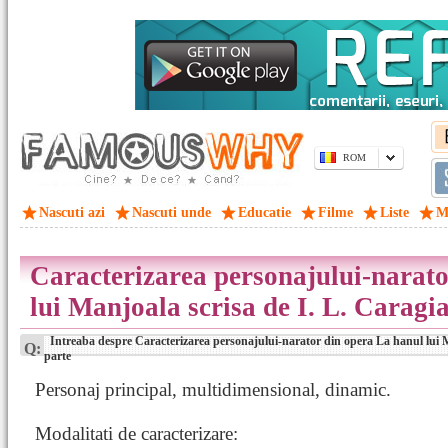
ROM
Nascuti azi
Nascuti unde
Educatie
Filme
Liste
M
Caracterizarea personajului-narato
lui Manjoala scrisa de I. L. Caragi
Intreaba despre Caracterizarea personajului-narator din opera La hanul lui M
Q:
parte
Personaj principal, multidimensional, dinamic.
Modalitati de caracterizare: