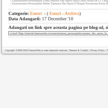
-
Caracterizarea Personajului Lefter Popescu Din Opera Doua Loturi Scrisa De I L Cara
-
Caracterizarea Personajului Stefan Tipatescu Din Opera O Noapte Furtunoasa Scrisa D
Categorie:
Eseuri
- (
Eseuri - Archiva
)
Data Adaugarii:
17 December '10
Adaugati un link spre aceasta pagina pe blog-ul, si
Copyright ©2006-2026
FamousWhy.ro
toate drepturile rezervate |
Termeni & Conditii
|
Privacy Policy
|
T