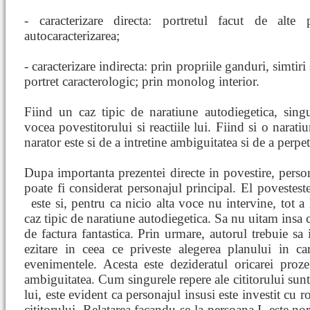
- caracterizare directa: portretul facut de alte p
autocaracterizarea;
- caracterizare indirecta: prin propriile ganduri, simtiri 
portret caracterologic; prin monolog interior.
Fiind un caz tipic de naratiune autodiegetica, singur
vocea povestitorului si reactiile lui. Fiind si o narati
narator este si de a intretine ambiguitatea si de a perpet
Dupa importanta prezentei directe in povestire, persona
poate fi considerat personajul principal. El povesteste
este si, pentru ca nicio alta voce nu intervine, tot a 
caz tipic de naratiune autodiegetica. Sa nu uitam insa 
de factura fantastica. Prin urmare, autorul trebuie sa
ezitare in ceea ce priveste alegerea planului in c
evenimentele. Acesta este dezideratul oricarei proze 
ambiguitatea. Cum singurele repere ale cititorului sunt 
lui, este evident ca personajul insusi este investit cu r
cititorului. Relatarea facandu-se la persoana I, este n