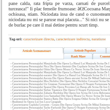
pane calda, rata fripta pe varza, carnati de purcel 
turceasca!" Ii plac femeile frumoase: â€žCocoana Marg
ochioasa, stiam. Niciodata insa de cand o cunosteam
niciodata nu mi se paruse mai placuta..." Si nici nu se d
de burlac pe care il mai detine pentru scurt timp.
Tag-uri:
caracterizare directa
,
caracterizare indirecta
,
naratiune
Articole Populare
Articole Asemanatoare
Rank Mare
Coment
-
Caracterizarea Personajului Manjoloala Din Opera La Hanul Lui Manjoala Scrisa De I 
-
Caracterizarea Personajului Nica Din Opera Amintiri Din Copilarie Scrisa De Ion Crea
-
Caracterizarea Personajului Ghita Din Opera Moara Cu Noroc Scrisa De Ioan Slavici-
-
Caracterizarea Personajului Manjoloala Din Opera La Hanul Lui Manjoala Scrisa De I
-
Caracterizarea Personajului-narator Din Opera La Hanul Lui Manjoala Scrisa De I L C
-
Caracterizarea Personajului Ancuta Din Opera Hanu-ancutei Scrisa De Mihail Sadove
-
Caracterizarea Personajului Mos Nichifor Din Opera Mos Nichifor Cotcariul Scrisa D
-
Caracterizarea Personajului Un Cetatean Turmentat Din Opera O Noapte Furtunoasa Sc
-
Caracterizarea Personajului Spanul Din Opera Povestea Lui Harap-alb Scrisa De Ion 
-
Caracterizarea Personajului Stefan Tipatescu Din Opera O Noapte Furtunoasa Scrisa De
-
Caracterizarea Personajului Zaharia Herdelea Din Opera Ion Scrisa De Liviu Rebreanu
-
Caracterizarea Personajului Lica Samadaul Din Opera Moara Cu Noroc Scrisa De Ioan 
-
Caracterizarea Personajului Stanica Ratiu Din Opera Enigma Otiliei Scrisa De George 
-
Realismul In Opera Lui Ion Luca Caragiale
-
Caracterizarea Cuplului Leronim - Cezara Din Opera Cezara Scrisa De Mihai Eminesc
-
Caracterizarea Personajului Tache Farfuridi Din Opera O Noapte Furtunoasa Scrisa De