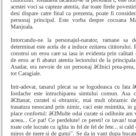
acestei voci sa capteze atentia, dar toate firele povestir
desi dispare catre final ca prezenta, poate fi consider
personaj principal. Este vorba despre cocoana Ma
Manjoala.
Intorcandu-ne la personajul-narator, ramane sa 
determinat este acela de a induce ezitarea cititorului.
construi un erou care sa iasa in evidenta prin calitati
de erou ar fi abatut atentia lectorului de la principala
Asadar, era nevoie de un personaj â€žnici prea-prea, 
tot Caragiale.
Intr-adevar, tanarul plecat sa se logodeasca cu fata
Iordache este intruchiparea simtului comun. Asa c
â€žtanar, curatel si obraznic, mai mult obraznic de
trasatura nesocand prin nimic, caci este resimtita, in g
place confortul: â€žMulte odai curate si odihnite am 
aceea... Ce pat! Ce perdelute! ce pereti! ce tavan! toat
toate cele lucrate cu iglita in fel de fel de fete... si cal
miros de mere si de gutui". Se da in vant dupa buca