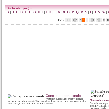
Articole: pag 3
A
|
B
|
C
|
D
|
E
|
F
|
G
|
H
|
I
|
J
|
K
|
L
|
M
|
N
|
O
|
P
|
Q
|
R
|
S
|
T
|
U
|
V
|
W
|
Pages:
[<<]
<
1
2
3
4
5
6
7
8
9
1
Concepte operationale
Proza (din fr. prose, lat. prosa)= "discurs
Sursele comi
care inainteaza in linie dreapta" Spre deosebire de poezie, in proza, exprimarea ideilor
Comedia este o specie
se realizaeza, in forma obisnuita a vorbirii curente...
secolul VI i.d. Hris
cu defecte morale...