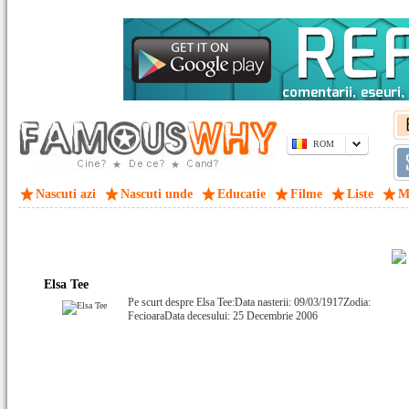
ROM
Nascuti azi
Nascuti unde
Educatie
Filme
Liste
M
Elsa Tee
Pe scurt despre Elsa Tee:Data nasterii: 09/03/1917Zodia:
FecioaraData decesului: 25 Decembrie 2006