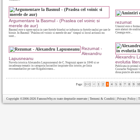
Argumentare la Basmul - (Praslea cel voinic si
rezumat
merele de aur)
Umorul este o forma 
este alaturi de orali
Basmul este o opere epica in care fortele binelui se infrunta cu fortele raului pe care le
Creanga este...
biruie. In Basmul "Praslea cel voinic si merele de aur" timpul si locul actiunii nu
sunt...
Rezumat -
Alexandru
Alexandru L
Lapusneanu
evolutia lite
Nuvela istorica Alexandru Laspusneanul de C. Negruzzi apare in 1840 si se
incadreaza tematic in categoria lucrarilor inspirate din istorie, pe linia
Publicata in primul 
recomandarilor pe care Kogalniceanu...
Costache Negruzzi vi
doua puncte ale acest
Page:
[<<]
<
1
2
3
4
5
6
7
8
9
1
Copyright ©2006-2026
FamousWhy.ro
toate drepturile rezervate |
Termeni & Conditii
|
Privacy Policy
|
T