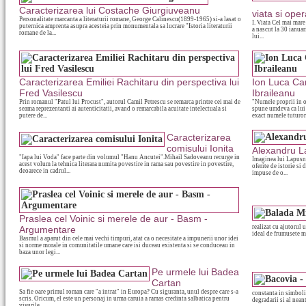
Caracterizarea lui Costache Giurgiuveanu
viata si oper
Personalitate marcanta a literaturii romane, George Calinescu(1899-1965) si-a lasat o
I. Viata Cel mai mare 
puternica amprenta asupra acesteia prin monumentala sa lucrare "Istoria literaturii
a nascut la 30 ianuar
romane de la...
lui...
Caracterizarea Emiliei Rachitaru din perspectiva lui
Ion Luca Car
Fred Vasilescu
Ibraileanu
Prin romanul "Patul lui Procust", autorul Camil Petrescu se remarca printre cei mai de
"Numele proprii in 
seama reprezentanti ai autenticitatii, avand o remarcabila acuitate intelectuala si
spune umdeva ca lui 
putere de...
exact numele tuturor.
Caracterizarea
comisului Ionita
Alexandru L
"Iapa lui Voda" face parte din volumul "Hanu Ancutei".Mihail Sadoveanu recurge in
Imaginea lui Lapusne
acest volum la tehnica literara numita povestire in rama sau povestire in povestire,
oferite de istorie si
deoarece in cadrul...
impuse de o...
Praslea cel Voinic si merele de aur - Basm -
realizat cu ajutorul 
Argumentare
ideal de frumusete ma
Basmul a aparut din cele mai vechi timpuri, atat ca o necesitate a impunerii unor idei
si norme morale in comunitatile umane care isi duceau existenta si se conduceau in
baza unor legi...
Pe urmele lui Badea
Cartan
Sa fie oare primul roman care "a intrat" in Europa? Cu siguranta, unul despre care s-a
constanta in simboli
scris. Oricum, el este un personaj in urma caruia a ramas credinta salbatica pentru
degradarii si al nean
visurile...