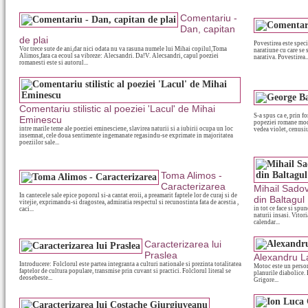
Comentariu -
Dan, capitan
de plai
Povestirea este spec
Vor trece sute de ani,dar nici odata nu va rasuna numele lui Mihai copilul,Toma
naratiune cu care se 
Alimos,fara ca ecoul sa vibreze: Alecsandri. Da!V. Alecsandri, capul poeziei
narativa. Povestirea..
romanesti este si autorul...
Comentariu stilistic al poeziei 'Lacul' de Mihai
S-a spus ca e, prin f
Eminescu
popeziei romane moder
intre marile teme ale poeziei eminesciene, slavirea naturii si a iubirii ocupa un loc
vedea violet, cenusiu
insemnat, cele doua sentimente ingemanate regasindu-se exprimate in majoritatea
poeziilor sale...
Toma Alimos -
Caracterizarea
Mihail Sadov
In cantecele sale epice poporul si-a cantat eroii, a preamarit faptele lor de curaj si de
din Baltagul
vitejie, exprimandu-si dragostea, admiratia respectul si recunostinta fata de acestia ,
in tot ce face si spun
caci...
naturii insasi. Vitor
calendar...
Caracterizarea lui
Praslea
Alexandru L
Introducere: Folclorul este partea integranta a culturi nationale si prezinta totalitatea
Motoc este un person
faptelor de cultura populare, transmise prin cuvant si practici. Folclorul literal se
planurile diabolice. 
deosebeste...
Grigore...