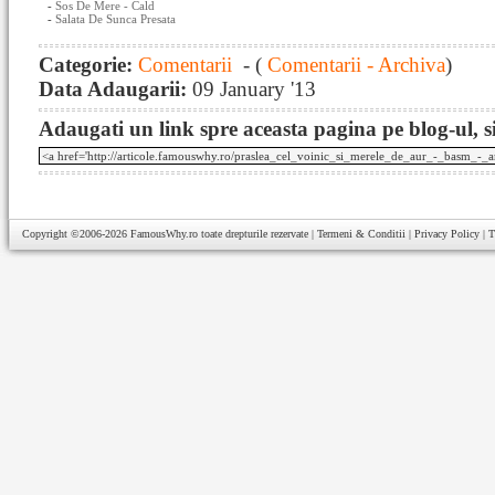
-
Sos De Mere - Cald
-
Salata De Sunca Presata
Categorie:
Comentarii
- (
Comentarii - Archiva
)
Data Adaugarii:
09 January '13
Adaugati un link spre aceasta pagina pe blog-ul, si
Copyright ©2006-2026
FamousWhy.ro
toate drepturile rezervate |
Termeni & Conditii
|
Privacy Policy
|
T