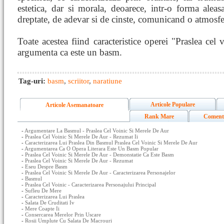
estetica, dar si morala, deoarece, intr-o forma alea
dreptate, de adevar si de cinste, comunicand o atmosf
Toate acestea fiind caracteristice operei "Praslea cel
argumenta ca este un basm.
Tag-uri:
basm
,
scriitor
,
naratiune
Articole Populare
Articole Asemanatoare
Rank Mare
Coment
-
Argumentare La Basmul - Praslea Cel Voinic Si Merele De Aur
-
Praslea Cel Voinic Si Merele De Aur - Rezumat Ii
-
Caracterizarea Lui Praslea Din Basmul Praslea Cel Voinic Si Merele De Aur
-
Argumentarea Ca O Opera Literara Este Un Basm Popular
-
Praslea Cel Voinic Si Merele De Aur - Demonstatie Ca Este Basm
-
Praslea Cel Voinic Si Merele De Aur - Rezumat
-
Eseu Despre Basm
-
Praslea Cel Voinic Si Merele De Aur - Caracterizarea Personajelor
-
Basmul
-
Praslea Cel Voinic - Caracterizarea Personajului Principal
-
Sufleu De Mere
-
Caracterizarea Lui Praslea
-
Salata De Cruditati Iv
-
Mere Coapte Ii
-
Consercarea Merelor Prin Uscare
-
Rosii Umplute Cu Salata De Macrouri