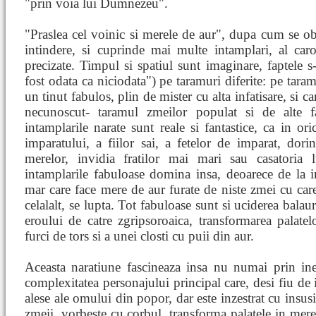
"prin voia lui Dumnezeu".
"Praslea cel voinic si merele de aur", dupa cum se ob
intindere, si cuprinde mai multe intamplari, al car
precizate. Timpul si spatiul sunt imaginare, faptele 
fost odata ca niciodata") pe taramuri diferite: pe taram
un tinut fabulos, plin de mister cu alta infatisare, si 
necunoscut- taramul zmeilor populat si de alte fa
intamplarile narate sunt reale si fantastice, ca in or
imparatului, a fiilor sai, a fetelor de imparat, dori
merelor, invidia fratilor mai mari sau casatoria 
intamplarile fabuloase domina insa, deoarece de la 
mar care face mere de aur furate de niste zmei cu car
celalalt, se lupta. Tot fabuloase sunt si uciderea balau
eroului de catre zgripsoroaica, transformarea palat
furci de tors si a unei closti cu puii din aur.
Aceasta naratiune fascineaza insa nu numai prin ined
complexitatea personajului principal care, desi fiu de 
alese ale omului din popor, dar este inzestrat cu insus
zmeii, vorbeste cu corbul, transforma palatele in mere