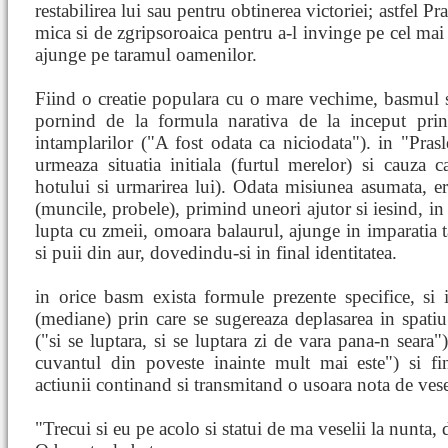
restabilirea lui sau pentru obtinerea victoriei; astfel Pr
mica si de zgripsoroaica pentru a-l invinge pe cel mai 
ajunge pe taramul oamenilor.
Fiind o creatie populara cu o mare vechime, basmul s
pornind de la formula narativa de la inceput prin
intamplarilor ("A fost odata ca niciodata"). in "Pras
urmeaza situatia initiala (furtul merelor) si cauza c
hotului si urmarirea lui). Odata misiunea asumata, ero
(muncile, probele), primind uneori ajutor si iesind, in f
lupta cu zmeii, omoara balaurul, ajunge in imparatia ta
si puii din aur, dovedindu-si in final identitatea.
in orice basm exista formule prezente specifice, si 
(mediane) prin care se sugereaza deplasarea in spatiu
("si se luptara, si se luptara zi de vara pana-n seara"
cuvantul din poveste inainte mult mai este") si fi
actiunii continand si transmitand o usoara nota de vese
"Trecui si eu pe acolo si statui de ma veselii la nunta,