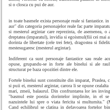
si o closca cu pui de aur.
in toate basmele exista personaje reale si fantastice. i
aur" din categoria personajelor reale fac parte imparatul
si mesterul argintar care reprezinta, de asemenea, o
dreptatea (imparatul), invidia si egoismul(fiii cei mai a
dorinta de libertate (cele trei fete), dragostea si fideli
mestesugaresc (mesterul argintar).
Indiferent ca sunt personaje fantastice sau reale a
opuse, grupandu-se in forte ale binelui si ale rau
structurat pe baza opozitiei dintre ele.
Fortele binelui sunt constituite din imparat, Praslea, c
si puii ei, mesterul argintar, carora li se opune cealalta t
mari, zmeii, balaurul. Din confruntarea lor ies inving
"basmul este poezia dorintelor implinite, in el se
nazuintele lui spre o viata fericita si multumita."
Cand echilibrul se clatina in defavoarea fortelor bin