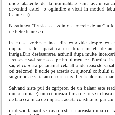
unde abaterile de la normalitate sunt aspru sancti
devenind astfel "o oglindire a vietii in moduri fab
Calinescu).
Naratiunea "Praslea cel voinic si merele de aur" a fo
de Petre Ispirescu.
in ea se vorbeste inca din expozitie despre exist
imparat foarte suparat ca i se furau merele de aur 
intriga.Din desfasurarea actiunii dupa multe incercari 
reuseste sa-l raneas
ca pe hotul merelor. Pornind in 
sai, el coboara pe taramul celalalt unde reuseste sa sal
cei trei zmei, ii ucide pe acestia cu ajutorul corbului si 
singur pe acest taram datorita invidiei fratilor mai mari
Salvand niste pui de zgripsor, de un balaur este re
multa abilitate(confectioneaza furca de tors si closca 
de fata cea mica de imparat, acesta constituind punctu
in deznodamant se casatoreste cu aceasta dupa ce fra