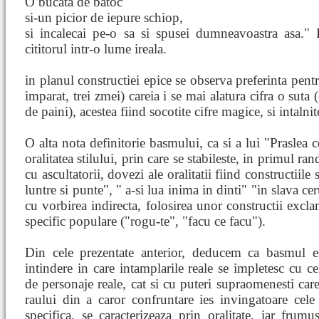
O bucata de batoc
si-un picior de iepure schiop,
si incalecai pe-o sa si spusei dumneavoastra asa."
cititorul intr-o lume ireala.
in planul constructiei epice se observa preferinta pentru c
imparat, trei zmei) careia i se mai alatura cifra o suta
de paini), acestea fiind socotite cifre magice, si intalni
O alta nota definitorie basmului, ca si a lui "Praslea c
oralitatea stilului, prin care se stabileste, in primul r
cu ascultatorii, dovezi ale oralitatii fiind constructiile
luntre si punte", " a-si lua inima in dinti" "in slava ce
cu vorbirea indirecta, folosirea unor constructii exclam
specific populare ("rogu-te", "facu ce facu").
Din cele prezentate anterior, deducem ca basmul e
intindere in care intamplarile reale se impletesc cu cel
de personaje reale, cat si cu puteri supraomenesti care 
raului din a caror confruntare ies invingatoare cele
specifica, se caracterizeaza prin oralitate, iar frum