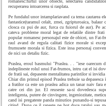
romanesc:furtul unor obiecte, selectarea candidatilor
recuperarea intoarcerea si rasplata.
Pe fundalul unor intamplariavand ca tema cautarea ele
fantastice(taramul celalt, zmei, zgripturoaica, balaur 
closca cu pui de aur, furca cu fuiorul de aur). Pe 
cateva probleme moral legat de relatiile dintre frati
popular romanesc personajul este de obicei, un Fat-fr
raul avand de regula calitati fizice morale si exce
frumusete morala si fizica. Este insa personaj conven
de nici un detaliu fizic.
Praslea, eroul basmului "Praslea. . . "iese oarecum d
indeplineste rolul unui Fat-frumos, intru cat el isi dov
de fratii sai, depaseste mentalitatea parintilor si invidia 
Chiar din primul episod Praslea trebuie sa depasesca i
a fratilor ca este un praslea adica un tanar naiv fara
catre cei din jur. El reuseste sa-si dovedesca supe
inteligenta, putere de cinvingere, ingeniozitate, metic
cand isi pregateste panda minutios punandu-si tepusa l
citind. Dupa ce il raneste pe hot duce tatalui sau me