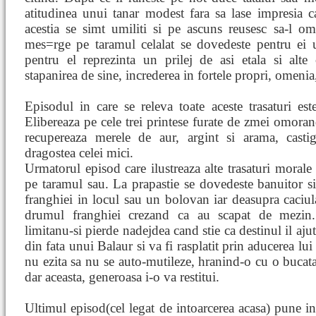
atitudinea unui tanar modest fara sa lase impresia ca i
acestia se simt umiliti si pe ascuns reusesc sa-l o
mes=rge pe taramul celalat se dovedeste pentru ei u
pentru el reprezinta un prilej de asi etala si alte c
stapanirea de sine, increderea in fortele propri, omenia, 
Episodul in care se releva toate aceste trasaturi este
Elibereaza pe cele trei printese furate de zmei omorand
recupereaza merele de aur, argint si arama, castig
dragostea celei mici.
Urmatorul episod care ilustreaza alte trasaturi morale
pe taramul sau. La prapastie se dovedeste banuitor si
franghiei in locul sau un bolovan iar deasupra caciula
drumul franghiei crezand ca au scapat de mezin. 
limitanu-si pierde nadejdea cand stie ca destinul il aj
din fata unui Balaur si va fi rasplatit prin aducerea lu
nu ezita sa nu se auto-mutileze, hranind-o cu o bucat
dar aceasta, generoasa i-o va restitui.
Ultimul episod(cel legat de intoarcerea acasa) pune in 