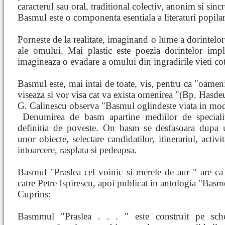
caracterul sau oral, traditional colectiv, anonim si sincr
Basmul este o componenta esentiala a literaturi popilar
Porneste de la realitate, imaginand o lume a dorintelor
ale omului. Mai plastic este poezia dorintelor impl
imagineaza o evadare a omului din ingradirile vieti co
Basmul este, mai intai de toate, vis, pentru ca "oameni
viseaza si vor visa cat va exista omenirea "(Bp. Hasde
G. Calinescu observa "Basmul oglindeste viata in mod
Denumirea de basm apartine mediilor de speciali
definitia de poveste. On basm se desfasoara dupa 
unor obiecte, selectare candidatilor, itinerariul, activit
intoarcere, rasplata si pedeapsa.
Basmul "Praslea cel voinic si merele de aur " are ca 
catre Petre Ispirescu, apoi publicat in antologia "Basm
Cuprins:
Basmmul "Praslea . . . " este construit pe sch