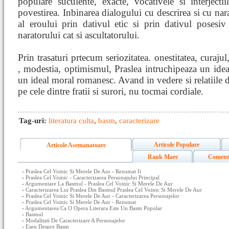
populare suculente, exacte, vocativele si interject
povestirea. Inbinarea dialogului cu descrirea si cu nar
al eroului prin dativul etic si prin dativul posesiv 
naratorului cat si ascultatorului.
Prin trasaturi prtecum seriozitatea. onestitatea, curajul
, modestia, optimismul, Praslea intruchipeaza un idea
un ideal moral romanesc. Avand in vedere si relatiile di
pe cele dintre fratii si surori, nu tocmai cordiale.
Tag-uri:
literatura culta
,
basm
,
caracterizare
Articole Populare
Articole Asemanatoare
Rank Mare
Coment
-
Praslea Cel Voinic Si Merele De Aur - Rezumat Ii
-
Praslea Cel Voinic - Caracterizarea Personajului Principal
-
Argumentare La Basmul - Praslea Cel Voinic Si Merele De Aur
-
Caracterizarea Lui Praslea Din Basmul Praslea Cel Voinic Si Merele De Aur
-
Praslea Cel Voinic Si Merele De Aur - Caracterizarea Personajelor
-
Praslea Cel Voinic Si Merele De Aur - Rezumat
-
Argumentarea Ca O Opera Literara Este Un Basm Popular
-
Basmul
-
Modalitati De Caracterizare A Personajelor
-
Eseu Despre Basm