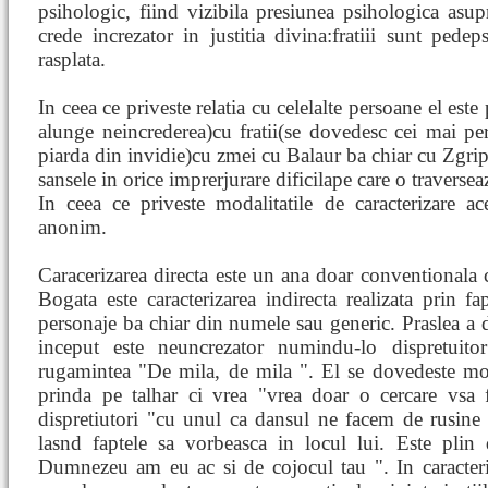
psihologic, fiind vizibila presiunea psihologica asupr
crede increzator in justitia divina:fratiii sunt pedep
rasplata.
In ceea ce priveste relatia cu celelalte persoane el este 
alunge neincrederea)cu fratii(se dovedesc cei mai pe
piarda din invidie)cu zmei cu Balaur ba chiar cu Zgript
sansele in orice imprerjurare dificilape care o traversea
In ceea ce priveste modalitatile de caracterizare ace
anonim.
Caracerizarea directa este un ana doar conventionala cu
Bogata este caracterizarea indirecta realizata prin fapt
personaje ba chiar din numele sau generic. Praslea a d
inceput este neuncrezator numindu-lo dispretuitor
rugamintea "De mila, de mila ". El se dovedeste mod
prinda pe talhar ci vrea "vrea doar o cercare vsa f
dispretiutori "cu unul ca dansul ne facem de rusine "
lasnd faptele sa vorbeasca in locul lui. Este pli
Dumnezeu am eu ac si de cojocul tau ". In caracteri