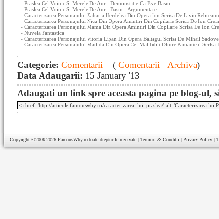
-
Praslea Cel Voinic Si Merele De Aur - Demonstatie Ca Este Basm
-
Praslea Cel Voinic Si Merele De Aur - Basm - Argumentare
-
Caracterizarea Personajului Zaharia Herdelea Din Opera Ion Scrisa De Liviu Rebreanu
-
Caracterizarea Personajului Nica Din Opera Amintiri Din Copilarie Scrisa De Ion Crea
-
Caracterizarea Personajului Mama Din Opera Amintiri Din Copilarie Scrisa De Ion Cr
-
Nuvela Fantastica
-
Caracterizarea Personajului Vitoria Lipan Din Opera Baltagul Scrisa De Mihail Sadove
-
Caracterizarea Personajului Matilda Din Opera Cel Mai Iubit Dintre Pamanteni Scrisa
Categorie:
Comentarii
- (
Comentarii - Archiva
)
Data Adaugarii:
15 January '13
Adaugati un link spre aceasta pagina pe blog-ul, si
Copyright ©2006-2026
FamousWhy.ro
toate drepturile rezervate |
Termeni & Conditii
|
Privacy Policy
|
T