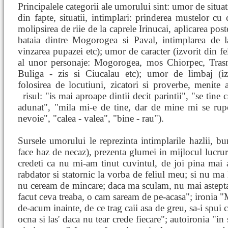
Principalele categorii ale umorului sint: umor de situati
din fapte, situatii, intimplari: prinderea mustelor cu 
molipsirea de riie de la caprele Irinucai, aplicarea poste
bataia dintre Mogorogea si Paval, intimplarea de la
vinzarea pupazei etc); umor de caracter (izvorit din fel
al unor personaje: Mogorogea, mos Chiorpec, Tras
Buliga - zis si Ciucalau etc); umor de limbaj (iz
folosirea de locutiuni, zicatori si proverbe, menite
risul: "is mai aproape dintii decit parintii", "se tine 
adunat", "mila mi-e de tine, dar de mine mi se rupe
nevoie", "calea - valea", "bine - rau").
Sursele umorului le reprezinta intimplarile hazlii, bu
face haz de necaz), prezenta glumei in mijlocul lucruri
credeti ca nu mi-am tinut cuvintul, de joi pina mai 
rabdator si statornic la vorba de feliul meu; si nu ma 
nu ceream de mincare; daca ma sculam, nu mai asteptam
facut ceva treaba, o cam saream de pe-acasa"; ironia "
de-acum inainte, de ce trag caii asa de greu, sa-i spui 
ocna si las' daca nu tear crede fiecare"; autoironia "in 