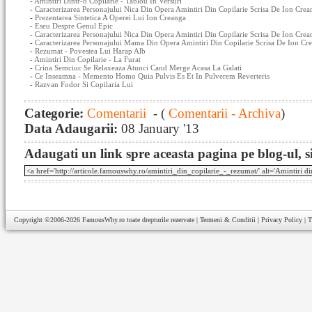
-
Amintiri Dintr-o Copilarie - Tablou In Versuri
-
Caracterizarea Personajului Nica Din Opera Amintiri Din Copilarie Scrisa De Ion Crea
-
Prezentarea Sintetica A Operei Lui Ion Creanga
-
Eseu Despre Genul Epic
-
Caracterizarea Personajului Nica Din Opera Amintiri Din Copilarie Scrisa De Ion Crea
-
Caracterizarea Personajului Mama Din Opera Amintiri Din Copilarie Scrisa De Ion Cre
-
Rezumat - Povestea Lui Harap Alb
-
Amintiri Din Copilarie - La Furat
-
Crina Semciuc Se Relaxeaza Atunci Cand Merge Acasa La Galati
-
Ce Inseamna - Memento Homo Quia Pulvis Es Et In Pulverem Reverteris
-
Razvan Fodor Si Copilaria Lui
Categorie:
Comentarii
- (
Comentarii - Archiva
)
Data Adaugarii:
08 January '13
Adaugati un link spre aceasta pagina pe blog-ul, si
Copyright ©2006-2026
FamousWhy.ro
toate drepturile rezervate |
Termeni & Conditii
|
Privacy Policy
|
T