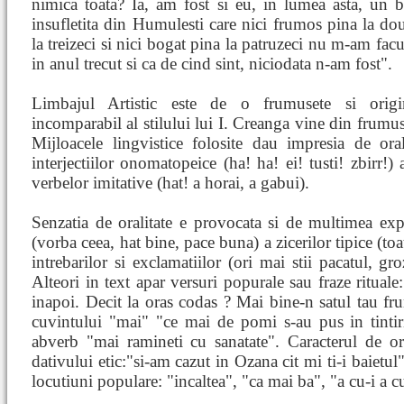
nimica toata? Ia, am fost si eu, in lumea asta, un
insufletita din Humulesti care nici frumos pina la do
la treizeci si nici bogat pina la patruzeci nu m-am facu
in anul trecut si ca de cind sint, niciodata n-am fost".
Limbajul Artistic este de o frumusete si origina
incomparabil al stilului lui I. Creanga vine din frum
Mijloacele lingvistice folosite dau impresia de ora
interjectiilor onomatopeice (ha! ha! ei! tusti! zbirr!)
verbelor imitative (hat! a horai, a gabui).
Senzatia de oralitate e provocata si de multimea expr
(vorba ceea, hat bine, pace buna) a zicerilor tipice (to
intrebarilor si exclamatiilor (ori mai stii pacatul, gro
Alteori in text apar versuri popurale sau fraze rituale:
inapoi. Decit la oras codas ? Mai bine-n satul tau frun
cuvintului "mai" "ce mai de pomi s-au pus in tintiri
abverb "mai ramineti cu sanatate". Caracterul de ora
dativului etic:"si-am cazut in Ozana cit mi ti-i baietul
locutiuni populare: "incaltea", "ca mai ba", "a cu-i a c