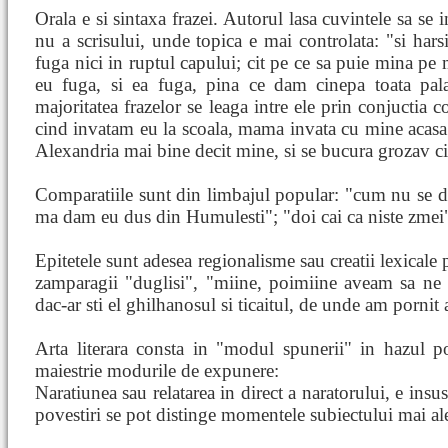
Orala e si sintaxa frazei. Autorul lasa cuvintele sa se 
nu a scrisului, unde topica e mai controlata: "si har
fuga nici in ruptul capului; cit pe ce sa puie mina pe m
eu fuga, si ea fuga, pina ce dam cinepa toata pa
majoritatea frazelor se leaga intre ele prin conjuctia 
cind invatam eu la scoala, mama invata cu mine acasa. si
Alexandria mai bine decit mine, si se bucura grozav ci
Comparatiile sunt din limbajul popular: "cum nu se da
ma dam eu dus din Humulesti"; "doi cai ca niste zmei
Epitetele sunt adesea regionalisme sau creatii lexicale 
zamparagii "duglisi", "miine, poimiine aveam sa ne t
dac-ar sti el ghilhanosul si ticaitul, de unde am pornit 
Arta literara consta in "modul spunerii" in hazul p
maiestrie modurile de expunere:
Naratiunea sau relatarea in direct a naratorului, e insusi
povestiri se pot distinge momentele subiectului mai ale