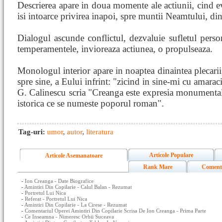
Descrierea apare in doua momente ale actiunii, cind ev
isi intoarce privirea inapoi, spre muntii Neamtului, din 
Dialogul ascunde conflictul, dezvaluie sufletul person
temperamentele, invioreaza actiunea, o propulseaza.
Monologul interior apare in noaptea dinaintea plecarii, 
spre sine, a Eului infrint: "zicind in sine-mi cu amara
G. Calinescu scria "Creanga este expresia monumentala
istorica ce se numeste poporul roman".
Tag-uri:
umor
,
autor
,
literatura
Articole Populare
Articole Asemanatoare
Rank Mare
Coment
-
Ion Creanga - Date Biografice
-
Amintiri Din Copilarie - Calul Balan - Rezumat
-
Portretul Lui Nica
-
Referat - Portretul Lui Nica
-
Amintiri Din Copilarie - La Cirese - Rezumat
-
Comentariul Operei Amintiri Din Copilarie Scrisa De Ion Creanga - Prima Parte
-
Ce Inseamna - Nimeresc Orbii Suceava