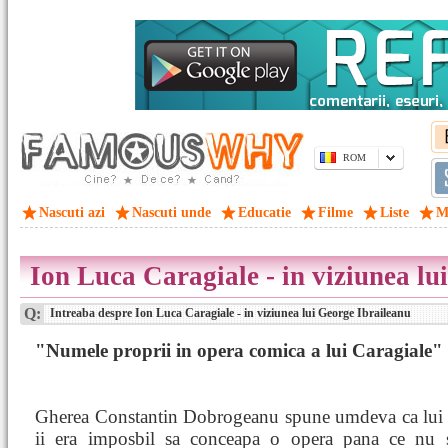
ROM
Nascuti azi
Nascuti unde
Educatie
Filme
Liste
M
Ion Luca Caragiale - in viziunea lu
Q:
Intreaba despre Ion Luca Caragiale - in viziunea lui George Ibraileanu
"Numele proprii in opera comica a lui Caragiale"
Gherea Constantin Dobrogeanu spune umdeva ca lui 
ii era imposbil sa conceapa o opera pana ce nu s