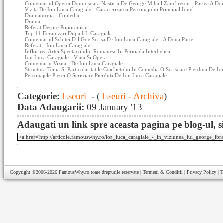
-
Comentariul Operei Domnisoara Nastasia De George Mihail Zamfirescu - Partea A Do
-
Vizita De Ion Luca Caragiale - Caracterizarea Personajului Principal Ionel
-
Dramaturgia - Comedia
-
Drama
-
Referat Despre Poporanism
-
Top 11 Ecranizari Dupa I L Caragiale
-
Comentariul Schitei D-l Goe Scrisa De Ion Luca Caragiale - A Doua Parte
-
Referat - Ion Luca Caragiale
-
Inflorirea Artei Spectacolului Romanesc In Perioada Interbelica
-
Ion Luca Caragiale - Viata Si Opera
-
Comentariu Vizita - De Ion Luca Caragiale
-
Structura Tema Si Particularitatile Conflictului In Comedia O Scrisoare Pierduta De I
-
Personajele Piesei O Scrisoare Pierduta De Ion Luca Caragiale
Categorie:
Eseuri
- (
Eseuri - Archiva
)
Data Adaugarii:
09 January '13
Adaugati un link spre aceasta pagina pe blog-ul, si
Copyright ©2006-2026
FamousWhy.ro
toate drepturile rezervate |
Termeni & Conditii
|
Privacy Policy
|
T