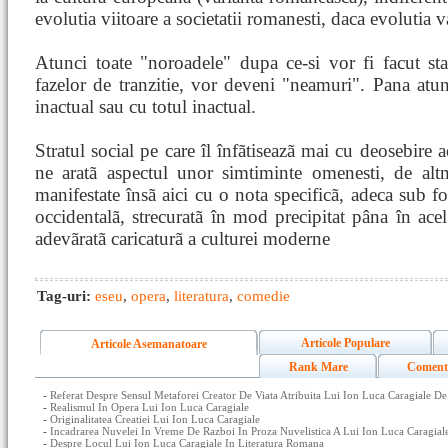
evolutia viitoare a societatii romanesti, daca evolutia v
Atunci toate "noroadele" dupa ce-si vor fi facut stag
fazelor de tranzitie, vor deveni "neamuri". Pana atun
inactual sau cu totul inactual.
Stratul social pe care îl înfãtiseazã mai cu deosebire a
ne aratã aspectul unor simtiminte omenesti, de altm
manifestate însã aici cu o nota specificã, adeca sub fo
occidentalã, strecuratã în mod precipitat pâna în acel 
adevãratã caricaturã a culturei moderne
Tag-uri:
eseu
,
opera
,
literatura
,
comedie
Articole Populare
Articole Asemanatoare
Rank Mare
Coment
-
Referat Despre Sensul Metaforei Creator De Viata Atribuita Lui Ion Luca Caragiale De
-
Realismul In Opera Lui Ion Luca Caragiale
-
Originalitatea Creatiei Lui Ion Luca Caragiale
-
Incadrarea Nuvelei In Vreme De Razboi In Proza Nuvelistica A Lui Ion Luca Caragial
-
Despre Locul Lui Ion Luca Caragiale In Literatura Romana