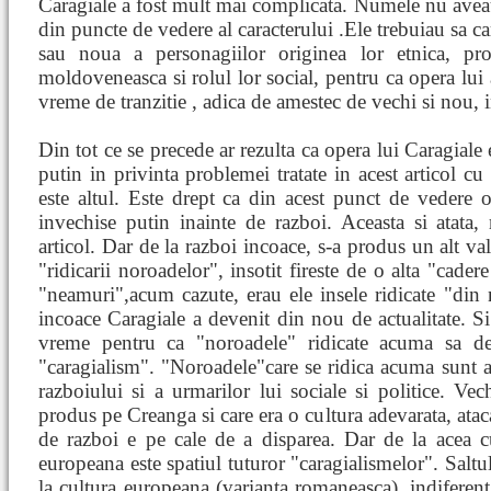
Caragiale a fost mult mai complicata. Numele nu aveau
din puncte de vedere al caracterului .Ele trebuiau sa ca
sau noua a personagiilor originea lor etnica, pr
moldoveneasca si rolul lor social, pentru ca opera lui 
vreme de tranzitie , adica de amestec de vechi si nou, in
Din tot ce se precede ar rezulta ca opera lui Caragiale 
putin in privinta problemei tratate in acest articol c
este altul. Este drept ca din acest punct de vedere 
invechise putin inainte de razboi. Aceasta si atata, 
articol. Dar de la razboi incoace, s-a produs un alt va
"ridicarii noroadelor", insotit fireste de o alta "cade
"neamuri",acum cazute, erau ele insele ridicate "din 
incoace Caragiale a devenit din nou de actualitate. Si 
vreme pentru ca "noroadele" ridicate acuma sa de
"caragialism". "Noroadele"care se ridica acuma sunt 
razboiului si a urmarilor lui sociale si politice. Vec
produs pe Creanga si care era o cultura adevarata, atac
de razboi e pe cale de a disparea. Dar de la acea c
europeana este spatiul tuturor "caragialismelor". Saltul 
la cultura europeana (varianta romaneasca), indiferen