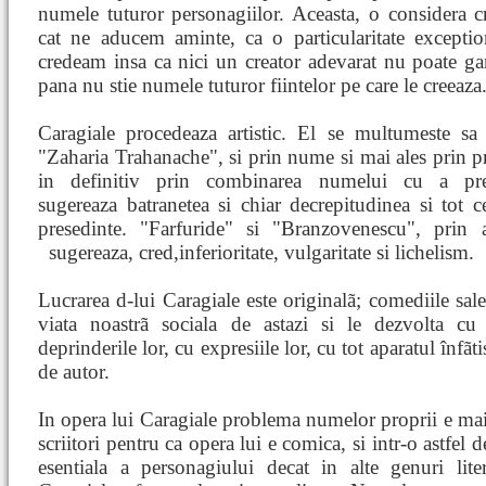
numele tuturor personagiilor. Aceasta, o considera cr
cat ne aducem aminte, ca o particularitate exceptio
credeam insa ca nici un creator adevarat nu poate g
pana nu stie numele tuturor fiintelor pe care le creeaza
Caragiale procedeaza artistic. El se multumeste sa 
"Zaharia Trahanache", si prin nume si mai ales prin 
in definitiv prin combinarea numelui cu a pre
sugereaza batranetea si chiar decrepitudinea si tot ce
presedinte. "Farfuride" si "Branzovenescu", prin 
sugereaza, cred,inferioritate,
vulgaritate si lichelism.
Lucrarea d-lui Caragiale este originalã; comediile sal
viata noastrã sociala de astazi si le dezvolta cu 
deprinderile lor, cu expresiile lor, cu tot aparatul înfãti
de autor.
In opera lui Caragiale problema numelor proprii e mai
scriitori pentru ca opera lui e comica, si intr-o astfel
esentiala a personagiului decat in alte genuri lit