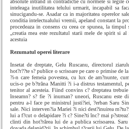
absolute intrand in contradictie cu normele si legile c
inteleaga inutilitatea telului urmarit, incapabil sa fa
sinucigandu-se. Asadar ca in majoritatea operelor sal
conditia intelectualului vremii, apeland constant la pr
procedeaza in consens cu ceea ce spunea, la timpul 
„creatia mea este rezultatul starii mele de spirit si a
acestuia
Rezumatul operei literare
Insetat de dreptate, Gelu Ruscanu, directorul ziarulu
hot?r??te s? publice o scrisoare pe care o primise de la
?i-n care femeia povestea, cu lux de am?nunte, cum s
ucis-o pe b?trâna Manitti ?i i-a distrus testamentul,
tenitor al acesteia. Fiind convins c? dreptatea trebuie
înseamn? s? fie ?i inuman? uneori, Ruscanu este dis
pentru a-l face pe ministrul justi?iei, ?erban Saru Sin
sale. Nici interven?ia Mariei ?i nici dest?inuirea m?tu?ii
lui a f?cut o delapidare ?i c? Sine?ti înc? mai p?strea
clinti din hot?rârea lui de a publica scrisoarea. Saru
dovada delapid?rii, în schimbul t?cerii lui Gelu. De la