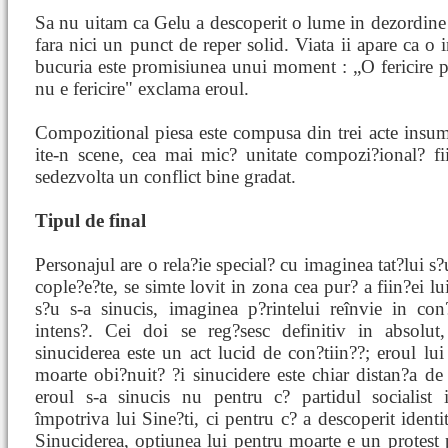
Sa nu uitam ca Gelu a descoperit o lume in dezordine 
fara nici un punct de reper solid. Viata ii apare ca o i
bucuria este promisiunea unui moment : „O fericire p
nu e fericire" exclama eroul.
Compozitional piesa este compusa din trei acte insu
ite-n scene, cea mai mic? unitate compozi?ional? fi
sedezvolta un conflict bine gradat.
Tipul de final
Personajul are o rela?ie special? cu imaginea tat?lui s?
cople?e?te, se simte lovit in zona cea pur? a fiin?ei lu
s?u s-a sinucis, imaginea p?rintelui reînvie in con?
intens?. Cei doi se reg?sesc definitiv in absolut,
sinuciderea este un act lucid de con?tiin??; eroul lui
moarte obi?nuit? ?i sinucidere este chiar distan?a de l
eroul s-a sinucis nu pentru c? partidul socialist
împotriva lui Sine?ti, ci pentru c? a descoperit identita
Sinuciderea, optiunea lui pentru moarte e un protest 