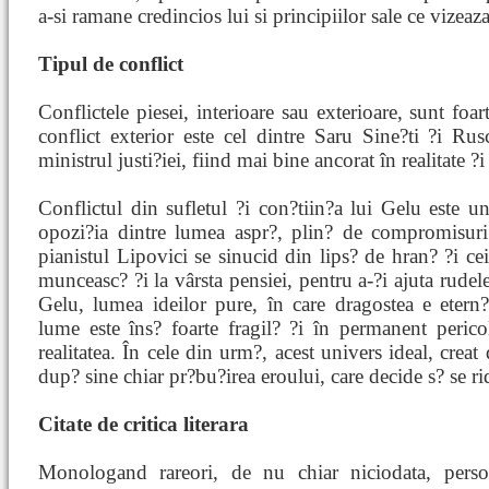
a-si ramane credincios lui si principiilor sale ce vizeaz
Tipul de conflict
Conflictele piesei, interioare sau exterioare, sunt foa
conflict exterior este cel dintre Saru Sine?ti ?i Rus
ministrul justi?iei, fiind mai bine ancorat în realitate ?
Conflictul din sufletul ?i con?tiin?a lui Gelu este un
opozi?ia dintre lumea aspr?, plin? de compromisuri
pianistul Lipovici se sinucid din lips? de hran? ?i c
munceasc? ?i la vârsta pensiei, pentru a-?i ajuta rudel
Gelu, lumea ideilor pure, în care dragostea e etern?
lume este îns? foarte fragil? ?i în permanent perico
realitatea. În cele din urm?, acest univers ideal, crea
dup? sine chiar pr?bu?irea eroului, care decide s? se ri
Citate de critica literara
Monologand rareori, de nu chiar niciodata, perso