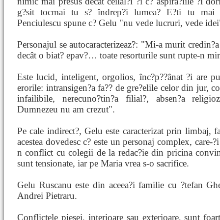
nimic mai presus decât ceilal?i ?i c? aspira?iile ?i dor
g?sit tocmai tu s? îndrep?i lumea? E?ti tu mai c
Penciulescu spune c? Gelu "nu vede lucruri, vede idei
Personajul se autocaracterizeaz?: "Mi-a murit credin?
decât o biat? epav?… toate resorturile sunt rupte-n mi
Este lucid, inteligent, orgolios, înc?p??ânat ?i are 
erorile: intransigen?a fa?? de gre?elile celor din jur, 
infailibile, nerecuno?tin?a filial?, absen?a religio
Dumnezeu nu am crezut".
Pe cale indirect?, Gelu este caracterizat prin limbaj, f
acestea dovedesc c? este un personaj complex, care-?i
n conflict cu colegii de la redac?ie din pricina conving
sunt tensionate, iar pe Maria vrea s-o sacrifice.
Gelu Ruscanu este din aceea?i familie cu ?tefan Ghe
Andrei Pietraru.
Conflictele piesei, interioare sau exterioare, sunt foa