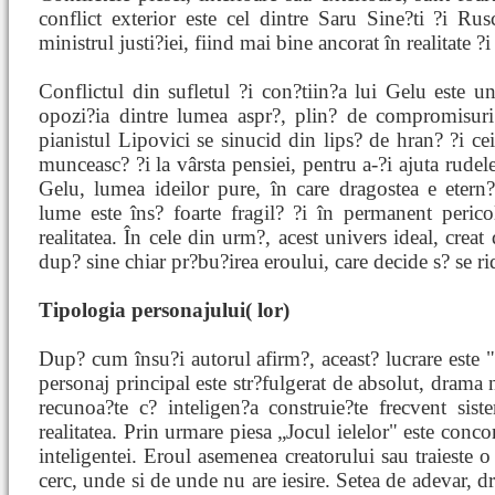
conflict exterior este cel dintre Saru Sine?ti ?i Rus
ministrul justi?iei, fiind mai bine ancorat în realitate ?
Conflictul din sufletul ?i con?tiin?a lui Gelu este un
opozi?ia dintre lumea aspr?, plin? de compromisuri
pianistul Lipovici se sinucid din lips? de hran? ?i c
munceasc? ?i la vârsta pensiei, pentru a-?i ajuta rudel
Gelu, lumea ideilor pure, în care dragostea e etern?
lume este îns? foarte fragil? ?i în permanent perico
realitatea. În cele din urm?, acest univers ideal, crea
dup? sine chiar pr?bu?irea eroului, care decide s? se ri
Tipologia personajului( lor)
Dup? cum însu?i autorul afirm?, aceast? lucrare este "
personaj principal este str?fulgerat de absolut, drama 
recunoa?te c? inteligen?a construie?te frecvent sis
realitatea. Prin urmare piesa „Jocul ielelor" este conc
inteligentei. Eroul asemenea creatorului sau traieste 
cerc, unde si de unde nu are iesire. Setea de adevar, dr