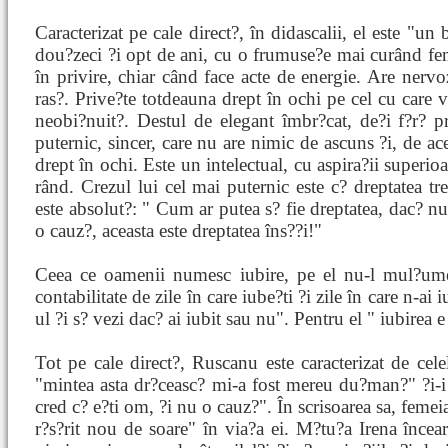
Caracterizat pe cale direct?, în didascalii, el este "un
dou?zeci ?i opt de ani, cu o frumuse?e mai curând fe
în privire, chiar când face acte de energie. Are nervoz
ras?. Prive?te totdeauna drept în ochi pe cel cu care vo
neobi?nuit?. Destul de elegant îmbr?cat, de?i f?r?
puternic, sincer, care nu are nimic de ascuns ?i, de ace
drept în ochi. Este un intelectual, cu aspira?ii superio
rând. Crezul lui cel mai puternic este c? dreptatea tre
este absolut?: " Cum ar putea s? fie dreptatea, dac? n
o cauz?, aceasta este dreptatea îns??i!"
Ceea ce oamenii numesc iubire, pe el nu-l mul?ume
contabilitate de zile în care iube?ti ?i zile în care n-ai
ul ?i s? vezi dac? ai iubit sau nu". Pentru el " iubirea 
Tot pe cale direct?, Ruscanu este caracterizat de cel
"mintea asta dr?ceasc? mi-a fost mereu du?man?" ?i-i 
cred c? e?ti om, ?i nu o cauz?". În scrisoarea sa, femei
r?s?rit nou de soare" în via?a ei. M?tu?a Irena încear