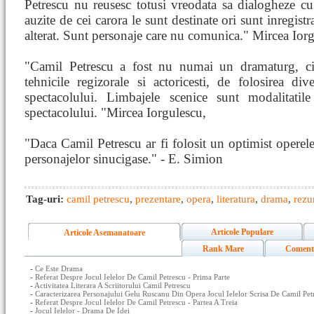
Petrescu nu reusesc totusi vreodata sa dialogheze cu
auzite de cei carora le sunt destinate ori sunt inregistra
alterat. Sunt personaje care nu comunica." Mircea Ior
"Camil Petrescu a fost nu numai un dramaturg, ci 
tehnicile regizorale si actoricesti, de folosirea div
spectacolului. Limbajele scenice sunt modalitatil
spectacolului. "Mircea Iorgulescu,
"Daca Camil Petrescu ar fi folosit un optimist operele
personajelor sinucigase." - E. Simion
Tag-uri:
camil petrescu
,
prezentare
,
opera
,
literatura
,
drama
,
rezu
Articole Populare
Articole Asemanatoare
Rank Mare
Coment
-
Ce Este Drama
-
Referat Despre Jocul Ielelor De Camil Petrescu - Prima Parte
-
Activitatea Literara A Scriitorului Camil Petrescu
-
Caracterizarea Personajului Gelu Ruscanu Din Opera Jocul Ielelor Scrisa De Camil Pet
-
Referat Despre Jocul Ielelor De Camil Petrescu - Partea A Treia
-
Jocul Ielelor - Drama De Idei