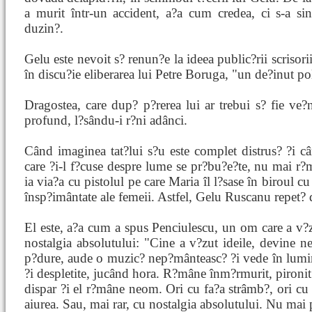
a murit într-un accident, a?a cum credea, ci s-a si
duzin?.
Gelu este nevoit s? renun?e la ideea public?rii scrisorii
în discu?ie eliberarea lui Petre Boruga, "un de?inut po
Dragostea, care dup? p?rerea lui ar trebui s? fie ve?
profund, l?sându-i r?ni adânci.
Când imaginea tat?lui s?u este complet distrus? ?i câ
care ?i-l f?cuse despre lume se pr?bu?e?te, nu mai r?
ia via?a cu pistolul pe care Maria îl l?sase în biroul cu 
însp?imântate ale femeii. Astfel, Gelu Ruscanu repet? d
El este, a?a cum a spus Penciulescu, un om care a v?z
nostalgia absolutului: "Cine a v?zut ideile, devine n
p?dure, aude o muzic? nep?mânteasc? ?i vede în lumini
?i despletite, jucând hora. R?mâne înm?rmurit, pironit 
dispar ?i el r?mâne neom. Ori cu fa?a strâmb?, ori cu p
aiurea. Sau, mai rar, cu nostalgia absolutului. Nu mai