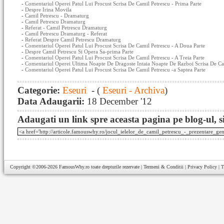
-
Comentariul Operei Patul Lui Procust Scrisa De Camil Petrescu - Prima Parte
-
Despre Irina Movila
-
Camil Petrescu - Dramaturg
-
Camil Petrescu Dramaturg
-
Referat - Camil Petrescu Dramaturg
-
Camil Petrescu Dramaturg - Referat
-
Referat Despre Camil Petrescu Dramaturg
-
Comentariul Operei Patul Lui Procust Scrisa De Camil Petrescu - A Doua Parte
-
Despre Camil Petrescu Si Opera Sa-prima Parte
-
Comentariul Operei Patul Lui Procust Scrisa De Camil Petrescu - A Treia Parte
-
Comentariul Operei Ultima Noapte De Dragoste Intaia Noapte De Razboi Scrisa De Cam
-
Comentariul Operei Patul Lui Procust Scrisa De Camil Petrescu -a Saptea Parte
Categorie:
Eseuri
- (
Eseuri - Archiva
)
Data Adaugarii:
18 December '12
Adaugati un link spre aceasta pagina pe blog-ul, si
Copyright ©2006-2026
FamousWhy.ro
toate drepturile rezervate |
Termeni & Conditii
|
Privacy Policy
|
T