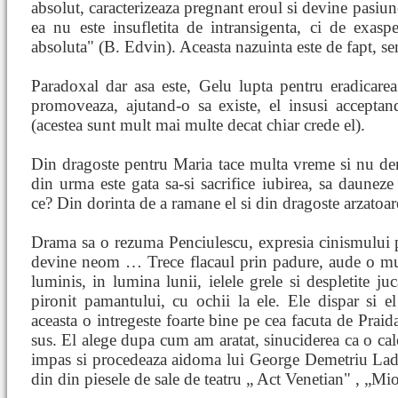
absolut, caracterizeaza pregnant eroul si devine pasiun
ea nu este insufletita de intransigenta, ci de exaspe
absoluta" (B. Edvin). Aceasta nazuinta este de fapt, se
Paradoxal dar asa este, Gelu lupta pentru eradicarea 
promoveaza, ajutand-o sa existe, el insusi acceptan
(acestea sunt mult mai multe decat chiar crede el).
Din dragoste pentru Maria tace multa vreme si nu den
din urma este gata sa-si sacrifice iubirea, sa dauneze
ce? Din dorinta de a ramane el si din dragoste arzatoa
Drama sa o rezuma Penciulescu, expresia cinismului p
devine neom … Trece flacaul prin padure, aude o m
luminis, in lumina lunii, ielele grele si despletite 
pironit pamantului, cu ochii la ele. Ele dispar si 
aceasta o intregeste foarte bine pe cea facuta de Praid
sus. El alege dupa cum am aratat, sinuciderea ca o cal
impas si procedeaza aidoma lui George Demetriu Ladi
din din piesele de sale de teatru „ Act Venetian" , „Mioa