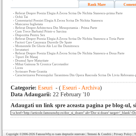
Rank Mare
Coment
-
Referat Despre Poezia Elegia A Zecea Scrisa De Nichita Stanescu-prima Parte
-
Ochii Tai
-
Comentariul Poeziei Elegia A Zecea Scrisa De Nichita Stanescu
-
Mancarea Inghetata
-
Referat Despre Arhitectura Din Mesopotamia - Prima Parte
-
Cum Trece Barbatul Printr-o Sarcina
-
Dispozitia Pentru Sex
-
Referat Despre Poezia Elegia A Zecea Scrisa De Nichita Stanescu-a Treia Parte
-
Factori Care Cauzeaza Durerile De Spate
-
Momentele De Glorie Ale Lui Ilie Dumitrescu
-
Invataturi
-
Referat Despre Poezia Elegia A Zecea Scrisa De Nichita Stanescu-a Doua Parte
-
Tipuri De Masaj
-
Drumul Spre Maturitate
-
Mihai Gainusa Si Cronica Carcotasilor
-
Liceu
-
Scrisoare Peste Granita
-
Caracterizarea Personajului Taranimea Din Opera Rascoala Scrisa De Liviu Rebreanu-
Categorie:
Eseuri
- (
Eseuri - Archiva
)
Data Adaugarii:
22 February '10
Adaugati un link spre aceasta pagina pe blog-ul, si
Copyright ©2006-2026
FamousWhy.ro
toate drepturile rezervate |
Termeni & Conditii
|
Privacy Policy
|
T