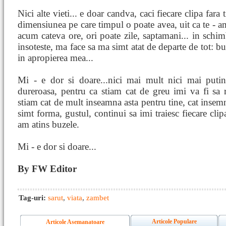
Nici alte vieti... e doar candva, caci fiecare clipa fara 
dimensiunea pe care timpul o poate avea, uit ca te - 
acum cateva ore, ori poate zile, saptamani... in schimb
insoteste, ma face sa ma simt atat de departe de tot: bu
in apropierea mea...
Mi - e dor si doare...nici mai mult nici mai putin,
dureroasa, pentru ca stiam cat de greu imi va fi sa r
stiam cat de mult inseamna asta pentru tine, cat insemn
simt forma, gustul, continui sa imi traiesc fiecare clip
am atins buzele.
Mi - e dor si doare...
By FW Editor
Tag-uri:
sarut
,
viata
,
zambet
Articole Populare
Articole Asemanatoare