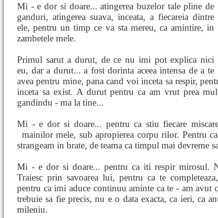
Mi - e dor si doare... atingerea buzelor tale pline de
ganduri, atingerea suava, inceata, a fiecareia dintre
ele, pentru un timp ce va sta mereu, ca amintire, in
zambetele mele.
Primul sarut a durut, de ce nu imi pot explica nici
eu, dar a durut... a fost dorinta aceea intensa de a te
avea pentru mine, pana cand voi inceta sa respir, pent
inceta sa exist. A durut pentru ca am vrut prea mult
gandindu - ma la tine...
Mi - e dor si doare... pentru ca stiu fiecare miscar
mainilor mele, sub apropierea corpu
rilor. Pentru c
strangeam in brate, de teama ca timpul mai devreme sau
Mi - e dor si doare... pentru ca iti respir mirosul. 
Traiesc prin savoarea lui, pentru ca te completeaza,
pentru ca imi aduce continuu aminte ca te - am avut 
trebuie sa fie precis, nu e o data exacta, ca ieri, ca anu
mileniu.