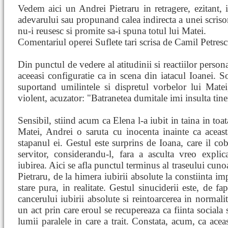
Vedem aici un Andrei Pietraru in retragere, ezitant,
adevarului sau propunand calea indirecta a unei scrisori, 
nu-i reusesc si promite sa-i spuna totul lui Matei.
Comentariul operei Suflete tari scrisa de Camil Petres
Din punctul de vedere al atitudinii si reactiilor persona
aceeasi configuratie ca in scena din iatacul Ioanei. So
suportand umilintele si dispretul vorbelor lui Mate
violent, acuzator: "Batranetea dumitale imi insulta tine
Sensibil, stiind acum ca Elena l-a iubit in taina in toat
Matei, Andrei o saruta cu inocenta inainte ca aceas
stapanul ei. Gestul este surprins de Ioana, care il cob
servitor, considerandu-l, fara a asculta vreo explica
iubirea. Aici se afla punctul terminus al traseului cuno
Pietraru, de la himera iubirii absolute la constiinta impo
stare pura, in realitate. Gestul sinuciderii este, de fa
cancerului iubirii absolute si reintoarcerea in normalit
un act prin care eroul se recupereaza ca fiinta sociala si
lumii paralele in care a trait. Constata, acum, ca acea