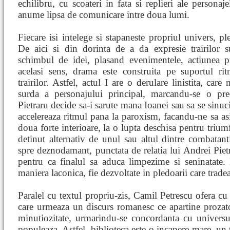
echilibru, cu scoateri in fata si replieri ale personaj
anume lipsa de comunicare intre doua lumi.
Fiecare isi intelege si stapaneste propriul univers, p
De aici si din dorinta de a da expresie trairilor s
schimbul de idei, plasand evenimentele, actiunea p
acelasi sens, drama este construita pe suportul ritmu
trairilor. Astfel, actul I are o derulare linistita, car
surda a personajului principal, marcandu-se o pre
Pietraru decide sa-i sarute mana Ioanei sau sa se sinuci
accelereaza ritmul pana la paroxism, facandu-ne sa asi
doua forte interioare, la o lupta deschisa pentru triumf
detinut alternativ de unul sau altul dintre combatanti
spre deznodamant, punctata de relatia lui Andrei Pietr
pentru ca finalul sa aduca limpezime si seninatate. 
maniera laconica, fie dezvoltate in pledoarii care tradea
Paralel cu textul propriu-zis, Camil Petrescu ofera cu 
care urmeaza un discurs romanesc ce apartine prozator
minutiozitate, urmarindu-se concordanta cu universul 
populeaza. Astfel, biblioteca este o incapere mare, un t