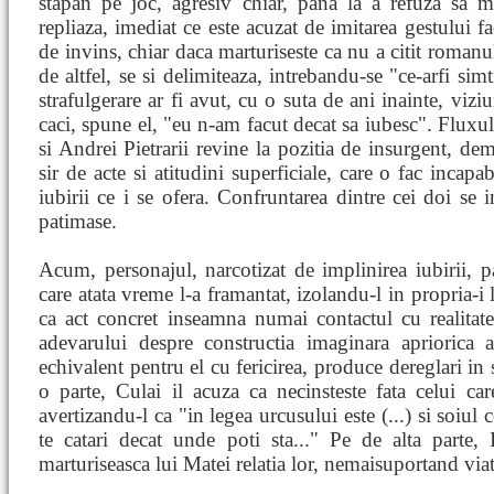
stapan pe joc, agresiv chiar, pana la a refuza sa m
repliaza, imediat ce este acuzat de imitarea gestului f
de invins, chiar daca marturiseste ca nu a citit romanul
de altfel, se si delimiteaza, intrebandu-se "ce-arfi sim
strafulgerare ar fi avut, cu o suta de ani inainte, viz
caci, spune el, "eu n-am facut decat sa iubesc". Fluxul 
si Andrei Pietrarii revine la pozitia de insurgent, de
sir de acte si atitudini superficiale, care o fac incap
iubirii ce i se ofera. Confruntarea dintre cei doi se i
patimase.
Acum, personajul, narcotizat de implinirea iubirii, p
care atata vreme l-a framantat, izolandu-l in propria-i
ca act concret inseamna numai contactul cu realitat
adevarului despre constructia imaginara apriorica as
echivalent pentru el cu fericirea, produce dereglari in
o parte, Culai il acuza ca necinsteste fata celui car
avertizandu-l ca "in legea urcusului este (...) si soiul
te catari decat unde poti sta..." Pe de alta parte, I
marturiseasca lui Matei relatia lor, nemaisuportand via