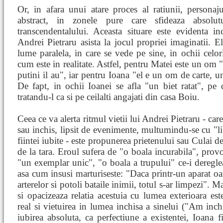
Or, in afara unui atare proces al ratiunii, personaju
abstract, in zonele pure care sfideaza absolut
transcendentalului. Aceasta situare este evidenta 
Andrei Pietraru asista la jocul propriei imaginatii. El 
lume paralela, in care se vede pe sine, in ochii celorl
cum este in realitate. Astfel, pentru Matei este un om
putini il au", iar pentru Ioana "el e un om de carte, un
De fapt, in ochii Ioanei se afla "un biet ratat", pe ca
tratandu-l ca si pe ceilalti angajati din casa Boiu.
Ceea ce va alerta ritmul vietii lui Andrei Pietraru - care
sau inchis, lipsit de evenimente, multumindu-se cu "lib
fiintei iubite - este propunerea prietenului sau Culai de 
de la tara. Eroul sufera de "o boala incurabila", prov
"un exemplar unic", "o boala a trupului" ce-i deregleaz
asa cum insusi marturiseste: "Daca printr-un aparat o
arterelor si potoli bataile inimii, totul s-ar limpezi". 
si opacizeaza relatia acestuia cu lumea exterioara es
real si vietuirea in lumea inchisa a sinelui ("Am inch
iubirea absoluta, ca perfectiune a existentei, Ioana f