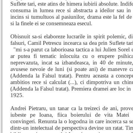
Suflete tari, este atins de himera iubirii absolute. Indif
consuma in lumea rece si abstracta a ideilor sau in
incins si tumultuos al pasiunilor, drama este la fel d
si la finele ei se consemneaza esecul.
Obisnuit sa-si elaboreze lucrarile in spirit polemic, d
falsuri, Camil Petrescu incearca sa dea prin Suflete tar
"mi s-a parut ca laborioasa tactica a lui Julien Sorel
ar putea fi tematic inlocuita cu o erupere psihica
neprevazuta, incat sa izbandeasca, in 40 de minute
avusese nevoie de luni (si poate ani) de manevre cal
(Addenda la Falsul tratat). Pentru aceasta a conce
ambitios rece si calculat (...), ci dimpotriva un chinui
(Addenda la Falsul tratat). Premiera dramei are loc in 
1925.
Andrei Pietraru, un tanar ca la treizeci de ani, prove
iubeste pe Ioana, fiica boierului de vita Matei 
convingeri. Renunta la o logodna in care incerca sa se 
dintr-un intelectual de perspectiva devine un ratat. Ti