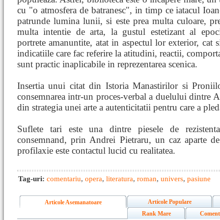
cu "o atmosfera de batranesc", in timp ce iatacul Ioane
patrunde lumina lunii, si este prea multa culoare, pr
multa intentie de arta, la gustul estetizant al epoc
portrete amanuntite, atat in aspectul lor exterior, cat s
indicatiile care fac referire la atitudini, reactii, comport
sunt practic inaplicabile in reprezentarea scenica.
Insertia unui citat din Istoria Manastirilor si Proniil
consemnarea intr-un proces-verbal a duelului dintre And
din strategia unei arte a autenticitatii pentru care a pl
Suflete tari este una dintre piesele de rezisten
consemnand, prin Andrei Pietraru, un caz aparte de 
profilaxie este contactul lucid cu realitatea.
Tag-uri:
comentariu
,
opera
,
literatura
,
roman
,
univers
,
pasiune
Articole Populare
Articole Asemanatoare
Rank Mare
Coment