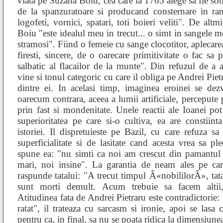
viata pe Suzana Boiu, cea care la 1765 alege sa fie sot
de la spanzuratoare si producand consternare in ran
logofeti, vornici, spatari, toti boieri veliti". De alt
Boiu "este idealul meu in trecut... o simt in sangele m
stramosi". Fiind o femeie cu sange clocotitor, aplecare
firesti, sincere, de o oarecare primitivitate o fac sa p
salbatic al flacailor de la munte". Din refuzul de a 
vine si tonul categoric cu care il obliga pe Andrei Piet
dintre ei. In acelasi timp, imaginea eroinei se dez
oarecum contrara, aceea a lumii artificiale, percepute p
prin fast si mondenitate. Unele reactii ale Ioanei pot
superioritatea pe care si-o cultiva, ea are constiint
istoriei. Il dispretuieste pe Bazil, cu care refuza s
superficialitate si de lasitate cand acesta vrea sa ple
spune ea: "nu simti ca noi am crescut din pamantul 
mari, noi insine". La garantia de neam ales pe care
raspunde tatalui: "A trecut timpul Â«nobililorÂ», tata
sunt morti demult. Acum trebuie sa facem altii, 
Atitudinea fata de Andrei Pietraru este contradictorie: 
ratat", il trateaza cu sarcasm si ironie, apoi se lasa 
pentru ca, in final, sa nu se poata ridica la dimensiunea