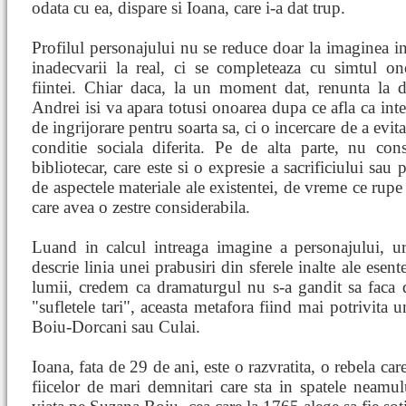
odata cu ea, dispare si Ioana, care i-a dat trup.
Profilul personajului nu se reduce doar la imaginea int
inadecvarii la real, ci se completeaza cu simtul on
fiintei. Chiar daca, la un moment dat, renunta la d
Andrei isi va apara totusi onoarea dupa ce afla ca int
de ingrijorare pentru soarta sa, ci o incercare de a evi
conditie sociala diferita. Pe de alta parte, nu con
bibliotecar, care este si o expresie a sacrificiului sau 
de aspectele materiale ale existentei, de vreme ce rupe
care avea o zestre considerabila.
Luand in calcul intreaga imagine a personajului, ur
descrie linia unei prabusiri din sferele inalte ale esent
lumii, credem ca dramaturgul nu s-a gandit sa faca 
"sufletele tari", aceasta metafora fiind mai potrivita 
Boiu-Dorcani sau Culai.
Ioana, fata de 29 de ani, este o razvratita, o rebela care
fiicelor de mari demnitari care sta in spatele neam