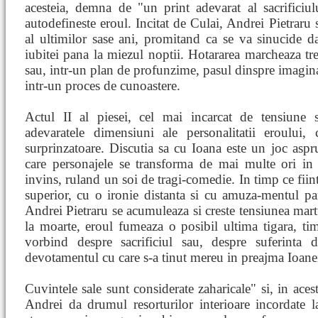
acesteia, demna de "un print adevarat al sacrificiu
autodefineste eroul. Incitat de Culai, Andrei Pietraru
al ultimilor sase ani, promitand ca se va sinucide 
iubitei pana la miezul noptii. Hotararea marcheaza trec
sau, intr-un plan de profunzime, pasul dinspre imaginar 
intr-un proces de cunoastere.
Actul II al piesei, cel mai incarcat de tensiune 
adevaratele dimensiuni ale personalitatii eroului, 
surprinzatoare. Discutia sa cu Ioana este un joc aspr
care personajele se transforma de mai multe ori in 
invins, ruland un soi de tragi-comedie. In timp ce fiint
superior, cu o ironie distanta si cu amuza-mentul part
Andrei Pietraru se acumuleaza si creste tensiunea mar
la moarte, eroul fumeaza o posibil ultima tigara, tim
vorbind despre sacrificiul sau, despre suferinta 
devotamentul cu care s-a tinut mereu in preajma Ioane
Cuvintele sale sunt considerate zaharicale" si, in ace
Andrei da drumul resorturilor interioare incordate