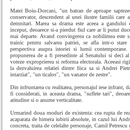
Matei Boiu-Dorcani, "un batran de aproape saptezeci
conservator, descendent al unei ilustre familii care a
demnitari. Marea sa drama este aceea a gandului c
inceput, deoarece si-a pierdut fiul care ar li putut du
mai departe. Avand convingerea ca nobilimea este si
trainic pentru salvarea patriei, se afla intr-o stare
perspectiva asupra istoriei si lumii contemporane
propunerea de a fi presedinte al Senatului si deci al
voteze exproprierea si reforma electorala. Aceeasi rigi
la dezvaluirea relatiei dintre fiica sa si Andrei Pie
intarziat", "un ticalos", "un vanator de zestre".
Din infruntarea cu realitatea, personajul iese infrant, d
fi considerati, in aceasta drama, "suflete tari", deo
atitudine si o anume verticalitate.
Urmarind doua moduri de existenta: cea rupta de reali
acaparata de himera iubirii absolute, in cazul lui Andrei
concreta, traita de celelalte personaje, Camil Petrescu