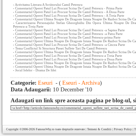
-
Activitatea Literara A Scriitorului Camil Petrescu
-
Comentariul Operei Patul Lui Procust Scrisa De Camil Petrescu - Prima Parte
-
Comentariul Operei Patul Lui Procust Scrisa De Camil Petrescu - A Doua Parte
-
Comentariul Operei Patul Lui Procust Scrisa De Camil Petrescu - A Treia Parte
-
Comentariul Operei Ultima Noapte De Dragoste Intaia Noapte De Razboi Scrisa De Cam
-
Caracterizarea Personajului Stefan Gheorghidiu Din Opera Ultima Noapte De Dr
Petrescu-a Treia Parte
-
Comentariul Operei Patul Lui Procust Scrisa De Camil Petrescu -a Saptea Parte
-
Comentariul Operei Patul Lui Procust Scrisa De Camil Petrescu -a Patra Parte
-
Comentariul Operei Patul Lui Procust Scrisa De Camil Petrescu-prima Parte
-
Comentariul Operei Ultima Noapte De Dragoste Intaia Noapte De Razboi Scrisa De Ca
-
Comentariul Operei Patul Lui Procust Scrisa De Camil Petrescu -a Cincea Parte
-
Tema Conflictul Si Structura Piesei Suflete Tari De Camil Petrescu
-
Comentariul Operei Ultima Noapte De Dragoste Intaia Noapte De Razboi Scrisa De Ca
-
Comentariul Operei Patul Lui Procust Scrisa De Camil Petrescu-a Treia Parte
-
Comentariul Operei Patul Lui Procust Scrisa De Camil Petrescu-a Doua Parte
-
Comentariul Operei Ultima Noapte De Dragoste Intaia Noapte De Razboi Scrisa De Cam
-
Comentariul Operei Ultima Noapte De Dragoste Intaia Noapte De Razboi Scrisa De Cam
-
Jocul Ielelor - Drama De Idei
Categorie:
Eseuri
- (
Eseuri - Archiva
)
Data Adaugarii:
10 December '10
Adaugati un link spre aceasta pagina pe blog-ul, si
Copyright ©2006-2026
FamousWhy.ro
toate drepturile rezervate |
Termeni & Conditii
|
Privacy Policy
|
T