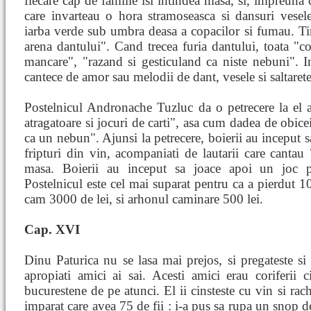
fiecare cap de familie isi intindea masa, si, impreun
care invarteau o hora stramoseasca si dansuri vesele.
iarba verde sub umbra deasa a copacilor si fumau. Tin
arena dantului". Cand trecea furia dantului, toata "
mancare", "razand si gesticuland ca niste nebuni". In
cantece de amor sau melodii de dant, vesele si saltarete
Postelnicul Andronache Tuzluc da o petrecere la el ac
atragatoare si jocuri de carti", asa cum dadea de obicei
ca un nebun". Ajunsi la petrecere, boierii au inceput s
fripturi din vin, acompaniati de lautarii care cantau
masa. Boierii au inceput sa joace apoi un joc p
Postelnicul este cel mai suparat pentru ca a pierdut 10
cam 3000 de lei, si arhonul caminare 500 lei.
Cap. XVI
Dinu Paturica nu se lasa mai prejos, si pregateste si 
apropiati amici ai sai. Acesti amici erau coriferii 
bucurestene de pe atunci. El ii cinsteste cu vin si rac
imparat care avea 75 de fii : i-a pus sa rupa un snop d