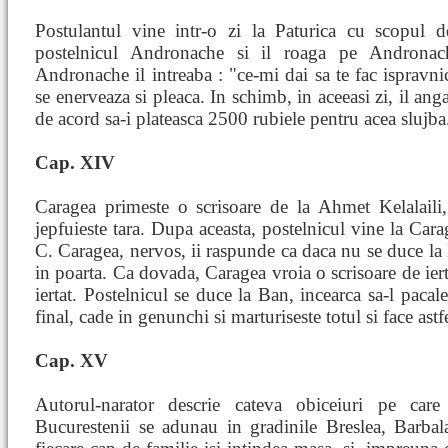
Postulantul vine intr-o zi la Paturica cu scopul 
postelnicul Andronache si il roaga pe Androna
Andronache il intreaba : "ce-mi dai sa te fac ispravnic
se enerveaza si pleaca. In schimb, in aceeasi zi, il ang
de acord sa-i plateasca 2500 rubiele pentru acea slujba
Cap. XIV
Caragea primeste o scrisoare de la Ahmet Kelalaili,
jepfuieste tara. Dupa aceasta, postelnicul vine la Cara
C. Caragea, nervos, ii raspunde ca daca nu se duce la Ba
in poarta. Ca dovada, Caragea vroia o scrisoare de ierta
iertat. Postelnicul se duce la Ban, incearca sa-l pacal
final, cade in genunchi si marturiseste totul si face astfe
Cap. XV
Autorul-narator descrie cateva obiceiuri pe care
Bucurestenii se adunau in gradinile Breslea, Barbal