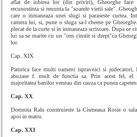
aflat de iubirea lor (din priviri), Gheorghe face 
recunostinta si renunta la "soarele vietii sale". Gheogh
care o inmaneaza unei slugi si paraseste curtea. In
camera lui, si, pune o sluga sa-l cheme pe Gheorghe
plecat de la curte si in inmaneaza scrisoare. Dupa ce citi
lui sa se marite cu un "om cinstit si drept"ca Gheorghe
lor.
Cap. XIX
Paturica face multi oameni ispravnici si judecatori, 
abuzase f. mult de functia sa. Prin acest fel, el 
majoritatea banilor veneau din cauza ca punea capeteni
Cap. XX
Domnita Ralu construieste la Cismeaua Rosie o sala 
apoi in teatru.
Cap. XXI