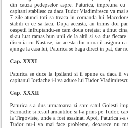
din cauza pedepselor aspre. Paturica, impreuna cu 
capitani stabilesc ca daca Tudor Vladimirescu va mai 
7 zile atunci toti sa treaca in comanda lui Macedon
stabili ei ce sa faca. Dupa aceasta, au trimis doi p
oaspetii infruptandu-se cam doua ore(atat a tinut cina
si-au luat ramas bun unii de la altii si s-a dus fiecare 
discutia cu Nastase, iar acesta din urma il asigura c
ajunge la casa lui, Paturica se baga direct in pat, dar 
Cap. XXXI
Paturica se duce la Ipsilanti si ii spune ca daca ii 
capitanul Iordache i-l va aduce lui Tudor Vladimiresc
Cap. XXXII
Paturica s-a dus urmatoarea zi spre satul Goiesti i
Farmache si restul arnautilor, si l-a prins pe Tudor, c
la Tirgoviste, unde a fost asasinat. Apoi, Paturica s-a d
Tudor nu-i va mai face probleme, deoarece nu mai