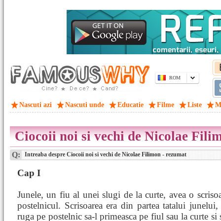
ROM
Nascuti azi
Nascuti unde
Educatie
Filme
Liste
M
Ciocoii noi si vechi de Nicolae Fil
Q:
Intreaba despre Ciocoii noi si vechi de Nicolae Filimon - rezumat
Cap I
Junele, un fiu al unei slugi de la curte, avea o scriso
postelnicul. Scrisoarea era din partea tatalui junelui, 
ruga pe postelnic sa-l primeasca pe fiul sau la curte si 