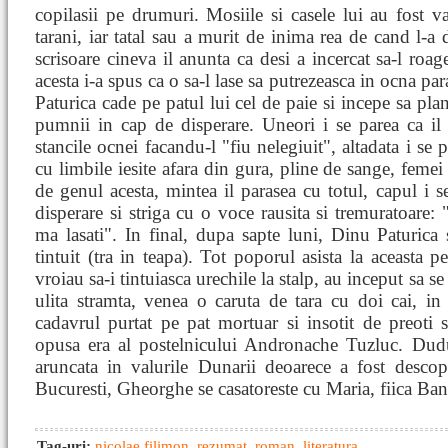
copilasii pe drumuri. Mosiile si casele lui au fost 
tarani, iar tatal sau a murit de inima rea de cand l-a d
scrisoare cineva il anunta ca desi a incercat sa-l roa
acesta i-a spus ca o sa-l lase sa putrezeasca in ocna para
Paturica cade pe patul lui cel de paie si incepe sa pla
pumnii in cap de disperare. Uneori i se parea ca il 
stancile ocnei facandu-l "fiu nelegiuit", altadata i se
cu limbile iesite afara din gura, pline de sange, fem
de genul acesta, mintea il parasea cu totul, capul i se
disperare si striga cu o voce rausita si tremuratoare: 
ma lasati". In final, dupa sapte luni, Dinu Paturica 
tintuit (tra in teapa). Tot poporul asista la aceasta 
vroiau sa-i tintuiasca urechile la stalp, au inceput sa s
ulita stramta, venea o caruta de tara cu doi cai, in 
cadavrul purtat pe pat mortuar si insotit de preoti s
opusa era al postelnicului Andronache Tuzluc. Duduc
aruncata in valurile Dunarii deoarece a fost descop
Bucuresti, Gheorghe se casatoreste cu Maria, fiica Ban
Tag-uri:
nicolae filimon
,
rezumat
,
roman
,
literatura