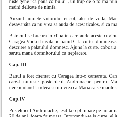
niste gene "ca pana corbului", un trup de o forma minu
maini delicate de nimfa.
Auzind numele viitorului ei sot, ales de voda, Mari
desavarsita ca nu vrea sa auda de acest ticalos, si ca ma
Batranul se bucura in clipa in care aude aceste cuvin
Caragea Voda il invita pe banul C la curtea domneasca
descriere a palatului domnesc. Ajuns la curte, coboara d
saruta mana domnitorului cu neplacere.
Cap. III
Banul a fost chemat cu Caragea intr-o camaruta. Car
care-l nutreste postelnicul Andronache pentru Ma
nerenuntand la ideea ca nu vrea ca Maria sa se marite
Cap.IV
Postelnicul Andronache, iesit la o plimbare pe un arm
20 de ani, foarte frumoasa. Intorcandu-se la curte, el i