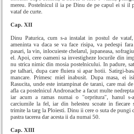
mereu. Postelnicul il ia pe Dinu de pe capul ei si il
vataf de curte.
Cap. XII
Dinu Paturica, cum s-a instalat in postul de vataf,
ameninta va daca se va face risipa, va pedespi fara
pasari, la vin, inlocuieste chelarul, jupaneasa, sofragi
el. Apoi, cere oameni sa investigheze locurile din imp
nu strica nimic din mosia postelnicului. In padure, sat
pe talhari, dupa care fluiera si apar hotii. Satirgi-ba
mancare. Primesc miel inabusit. Dupa masa, ei i
Rasucita, unde este intampinat de tarani, care mai de
afla ca postelnicul Andronache a facut multe nedreptat
iar acum a ramas numai o "orpritura", hanul s-a 
carciumile la fel, iar din helesteu scoate in fiecare
trimite la targ la Ploiesti. Dinu ii cere o suta de pung
pastra tacerea dar acesta ii da numai 50.
Cap. XIII