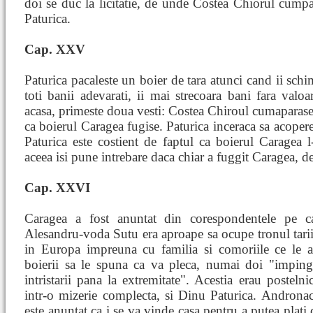
doi se duc la licitatie, de unde Costea Chiorul cumpa
Paturica.
Cap. XXV
Paturica pacaleste un boier de tara atunci cand ii schim
toti banii adevarati, ii mai strecoara bani fara valo
acasa, primeste doua vesti: Costea Chiroul cumaparase
ca boierul Caragea fugise. Paturica inceraca sa acopere 
Paturica este costient de faptul ca boierul Caragea l
aceea isi pune intrebare daca chiar a fuggit Caragea, de
Cap. XXVI
Caragea a fost anuntat din corespondentele pe ca
Alesandru-voda Sutu era aproape sa ocupe tronul tarii 
in Europa impreuna cu familia si comoriile ce le 
boierii sa le spuna ca va pleca, numai doi "imping
intristarii pana la extremitate". Acestia erau postel
intr-o mizerie complecta, si Dinu Paturica. Andronac
este anuntat ca i se va vinde casa pentru a putea plati 