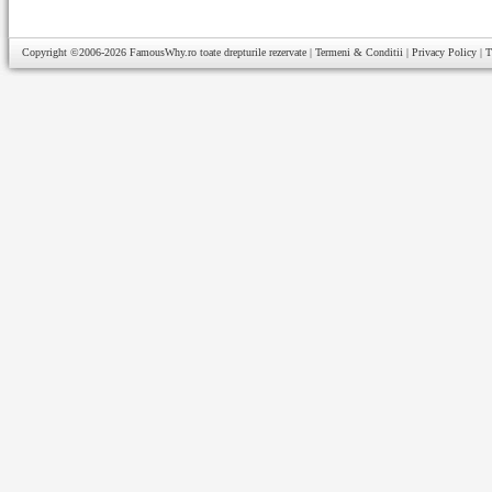
Copyright ©2006-2026
FamousWhy.ro
toate drepturile rezervate |
Termeni & Conditii
|
Privacy Policy
|
T