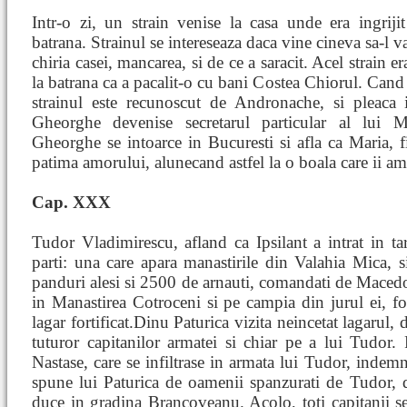
Intr-o zi, un strain venise la casa unde era ingrij
batrana. Strainul se intereseaza daca vine cineva sa-l vad
chiria casei, mancarea, si de ce a saracit. Acel strain 
la batrana ca a pacalit-o cu bani Costea Chiorul. Cand
strainul este recunoscut de Andronache, si pleaca 
Gheorghe devenise secretarul particular al lui
Gheorghe se intoarce in Bucuresti si afla ca Maria, f
patima amorului, alunecand astfel la o boala care ii am
Cap. XXX
Tudor Vladimirescu, afland ca Ipsilant a intrat in tar
parti: una care apara manastirile din Valahia Mica, 
panduri alesi si 2500 de arnauti, comandati de Macedo
in Manastirea Cotroceni si pe campia din jurul ei, fo
lagar fortificat.Dinu Paturica vizita neincetat lagarul,
tuturor capitanilor armatei si chiar pe a lui Tudor. 
Nastase, care se infiltrase in armata lui Tudor, indemna
spune lui Paturica de oamenii spanzurati de Tudor, d
duce in gradina Brancoveanu. Acolo, toti capitanii se