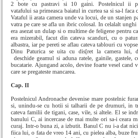
2 bote cu pastravi si 10 gaini. Postelnicul ii p
vatafului sa primeasca baiatul in curtea sa si sa-l faca 
Vataful ii arata camera unde va locui, de un stanjen pa
vatra pe care se afla un ibric colosal. In celalalt unghi
era asezat un dulap si o multime de feligene pentru ca
era mizerabil, facut din cateva scanduri, cu o patu
albastra, iar pe pereti se aflau cateva tablouri cu vopse
Dinu Paturica se uita cu dis[ret la camera lui, 
deschide geamul si aduna ratele, gainile, gastele, 
bucatarie. Ajungand acolo, devine foarte vesel cand ve
care se pregateste mancarea.
Cap. II
Postelnicul Andronache devenise mare postelnic fura
si, unindu-se cu hotii si talharii de pe drumuri, in 
cateva familii de tigani, case, vile, si altele. El se in
banului C, ai incercase de mai multe ori sa-i ceara m
curaj. Intr-o buna zi, a izbutit. Banul C nu i-a dat nic
fiica lui, o fata de vreo 14 ani, cu pielea alba, buze fr