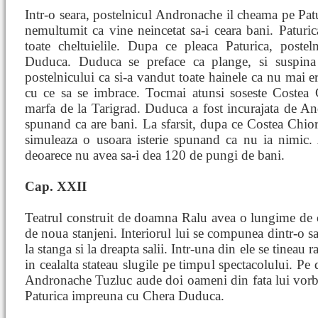
Intr-o seara, postelnicul Andronache il cheama pe Paturi
nemultumit ca vine neincetat sa-i ceara bani. Paturica
toate cheltuielile. Dupa ce pleaca Paturica, post
Duduca. Duduca se preface ca plange, si suspina
postelnicului ca si-a vandut toate hainele ca nu mai 
cu ce sa se imbrace. Tocmai atunsi soseste Costea
marfa de la Tarigrad. Duduca a fost incurajata de And
spunand ca are bani. La sfarsit, dupa ce Costea Chio
simuleaza o usoara isterie spunand ca nu ia nimic. 
deoarece nu avea sa-i dea 120 de pungi de bani.
Cap. XXII
Teatrul construit de doamna Ralu avea o lungime de op
de noua stanjeni. Interiorul lui se compunea dintr-o sa
la stanga si la dreapta salii. Intr-una din ele se tineau ra
in cealalta stateau slugile pe timpul spectacolului. Pe 
Andronache Tuzluc aude doi oameni din fata lui vorbin
Paturica impreuna cu Chera Duduca.