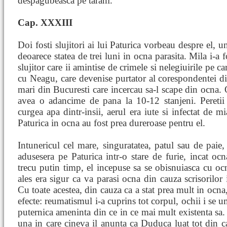
despagubeasca pe tarani.
Cap. XXXIII
Doi fosti slujitori ai lui Paturica vorbeau despre el, u
deoarece statea de trei luni in ocna parasita. Mila i-a 
slujitor care ii amintise de crimele si nelegiuirile pe ca
cu Neagu, care devenise purtator al corespondentei di
mari din Bucuresti care incercau sa-l scape din ocna. O
avea o adancime de pana la 10-12 stanjeni. Peretii
curgea apa dintr-insii, aerul era iute si infectat de m
Paturica in ocna au fost prea dureroase pentru el.
Intunericul cel mare, singuratatea, patul sau de paie,
adusesera pe Paturica intr-o stare de furie, incat oc
trecu putin timp, el incepuse sa se obisnuiasca cu ocna
ales era sigur ca va parasi ocna din cauza scrisorilor 
Cu toate acestea, din cauza ca a stat prea mult in ocna
efecte: reumatismul i-a cuprins tot corpul, ochii i se u
puternica ameninta din ce in ce mai mult existenta sa. 
una in care cineva il anunta ca Duduca luat tot din ca