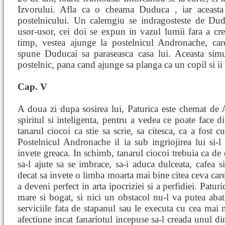
Izvorului. Afla ca o cheama Duduca , iar aceasta
postelnicului. Un calemgiu se indragosteste de Dudu
usor-usor, cei doi se expun in vazul lumii fara a cre
timp, vestea ajunge la postelnicul Andronache, car
spune Duducai sa paraseasca casa lui. Aceasta simul
postelnic, pana cand ajunge sa planga ca un copil si ii c
Cap. V
A doua zi dupa sosirea lui, Paturica este chemat de
spiritul si inteligenta, pentru a vedea ce poate face d
tanarul ciocoi ca stie sa scrie, sa citesca, ca a fost cu
Postelnicul Andronache il ia sub ingriojirea lui si-l
invete greaca. In schimb, tanarul ciocoi trebuia ca de 
sa-l ajute sa se imbrace, sa-i aduca dulceata, cafea 
decat sa invete o limba moarta mai bine citea ceva care 
a deveni perfect in arta ipocriziei si a perfidiei. Patu
mare si bogat, si nici un obstacol nu-l va putea abat
serviciile fata de stapanul sau le executa cu cea mai m
afectiune incat fanariotul incepuse sa-l creada unul din