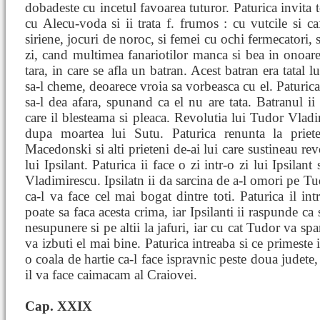
dobadeste cu incetul favoarea tuturor. Paturica invita t
cu Alecu-voda si ii trata f. frumos : cu vutcile si c
siriene, jocuri de noroc, si femei cu ochi fermecatori, si
zi, cand multimea fanariotilor manca si bea in onoare
tara, in care se afla un batran. Acest batran era tatal l
sa-l cheme, deoarece vroia sa vorbeasca cu el. Paturica
sa-l dea afara, spunand ca el nu are tata. Batranul ii
care il blesteama si pleaca. Revolutia lui Tudor Vlad
dupa moartea lui Sutu. Paturica renunta la priet
Macedonski si alti prieteni de-ai lui care sustineau rev
lui Ipsilant. Paturica ii face o zi intr-o zi lui Ipsilan
Vladimirescu. Ipsilatn ii da sarcina de a-l omori pe 
ca-l va face cel mai bogat dintre toti. Paturica il int
poate sa faca acesta crima, iar Ipsilanti ii raspunde ca
nesupunere si pe altii la jafuri, iar cu cat Tudor va s
va izbuti el mai bine. Paturica intreaba si ce primeste i
o coala de hartie ca-l face ispravnic peste doua judete,
il va face caimacam al Craiovei.
Cap. XXIX