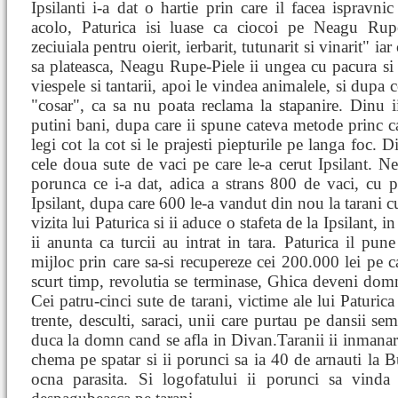
Ipsilanti i-a dat o hartie prin care il facea ispravn
acolo, Paturica isi luase ca ciocoi pe Neagu Rupe-
zeciuiala pentru oierit, ierbarit, tutunarit si vinarit" i
sa plateasca, Neagu Rupe-Piele ii ungea cu pacura si i
viespele si tantarii, apoi le vindea animalele, si dupa ce
"cosar", ca sa nu poata reclama la stapanire. Dinu 
putini bani, dupa care ii spune cateva metode princ c
legi cot la cot si le prajesti piepturile pe langa foc. 
cele doua sute de vaci pe care le-a cerut Ipsilant. N
porunca ce i-a dat, adica a strans 800 de vaci, cu pr
Ipsilant, dupa care 600 le-a vandut din nou la tarani cu
vizita lui Paturica si ii aduce o stafeta de la Ipsilant, in
ii anunta ca turcii au intrat in tara. Paturica il p
mijloc prin care sa-si recupereze cei 200.000 lei pe car
scurt timp, revolutia se terminase, Ghica deveni domn, 
Cei patru-cinci sute de tarani, victime ale lui Paturica 
trente, desculti, saraci, unii care purtau pe dansii se
duca la domn cand se afla in Divan.Taranii ii inmanar
chema pe spatar si ii porunci sa ia 40 de arnauti la Bu
ocna parasita. Si logofatului ii porunci sa vinda