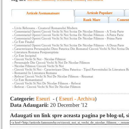
Articole Populare
Articole Asemanatoare
Rank Mare
Coment
-
Liviu Rebreanu - Creatorul Romanului Modern
-
Comentariul Operei Ciocoii Vechi Si Noi Scrisa De Nicolae Filimon - A Treia Parte
-
Comentariul Operei Ciocoii Vechi Si Noi Scrisa De Nicolae Filimon - A Patra Parte
-
Comentariul Operei Ciocoii Vechi Si Noi Scrisa De Nicolae Filimon - Prima Parte
-
Ce Este Finalul
-
Comentariul Operei Ciocoii Vechi Si Noi Scrisa De Nicolae Filimon - A Doua Parte
-
Caracterizarea Personajului Dinu Paturica Din Romanul Ciocoii Vechi Si Noi Scrisa D
-
Literatura Romana Postpasoptista
-
Ce Este Incipitul
-
Ciocoii Vechi Si Noi - Nicolae Filimon
-
Personajele Din Ciocoii Vechi Si Noi De Nicolae Filimon
-
Nicolae Filimon Ciocoii Vechi Si Noi
-
Ciocoii Vechi Si Noi - Caracterizare Dinu Paturica - Tipul Parvenitului In Literatura
-
Romantul In Literatura Romana
-
Referat Ciocoii Vechi Si Noi De Nicolae Filimon - Rezumat
-
Ce Este Romantismul
-
Ciocoii Vechi Si Noi De Nicolae Filimon - Referat
-
Referat - Ciocoii Vechi Si Noi De Nicolae Filimon
Categorie:
Eseuri
- (
Eseuri - Archiva
)
Data Adaugarii:
20 December '12
Adaugati un link spre aceasta pagina pe blog-ul, si