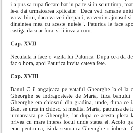
i-a pus sa rupa fiecare bat in parte si in scurt timp, toa
le-a dat urmatoarea xplicatie: "Daca veti ramane un
va va birui, daca va veti desparti, va veni vrajmasul si
dinaintea mea cu aceste nuiele". Paturica le face ap
castiga daca ar fura, si ii invata cum.
Cap. XVII
Neculaita ii face o vizita lui Paturica. Dupa ce-i da de
fac o hora, apoi Paturica invita cateva fete.
Cap. XVIII
Banul C il angajeaza pe vataful Gheorghe la el la c
Gheorghe se indragosteste de Maria, fiica banului 
Gheorghe era chioscul din gradina, unde, dupa ce isi
Ban, se urca in chiosc. si medita. Maria, patrunsa de i
urmareasca pe Gheorghe, iar dupa ce acesta pleca la 
privea cu mare interes locul unde statea el. Acolo gase
erau pentru ea, isi da seama ca Gheorghe o iubeste.