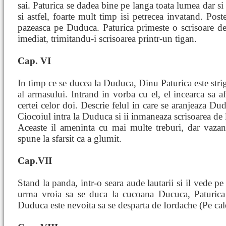
sai. Paturica se dadea bine pe langa toata lumea dar si 
si astfel, foarte mult timp isi petrecea invatand. Post
pazeasca pe Duduca. Paturica primeste o scrisoare de 
imediat, trimitandu-i scrisoarea printr-un tigan.
Cap. VI
In timp ce se ducea la Duduca, Dinu Paturica este strig
al armasului. Intrand in vorba cu el, el incearca sa 
certei celor doi. Descrie felul in care se aranjeaza Du
Ciocoiul intra la Duduca si ii inmaneaza scrisoarea de
Aceaste il ameninta cu mai multe treburi, dar vazand
spune la sfarsit ca a glumit.
Cap.VII
Stand la panda, intr-o seara aude lautarii si il vede p
urma vroia sa se duca la cucoana Ducuca, Paturica i
Duduca este nevoita sa se desparta de Iordache (Pe ca