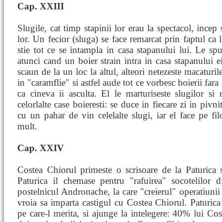
Cap. XXIII
Slugile, cat timp stapinii lor erau la spectacol, ince
lor. Un fecior (sluga) se face remarcat prin faptul ca 
stie tot ce se intampla in casa stapanului lui. Le sp
atunci cand un boier strain intra in casa stapanului 
scaun de la un loc la altul, alteori netezeste macaturi
in "caramflie" si astfel aude tot ce vorbesc boierii far
ca cineva ii asculta. El le marturiseste slugilor si 
celorlalte case boieresti: se duce in fiecare zi in pivni
cu un pahar de vin celelalte slugi, iar el face pe fil
mult.
Cap. XXIV
Costea Chiorul primeste o scrisoare de la Paturica 
Paturica il chemase pentru "rafuirea" socotelilor 
postelnicul Andronache, la care "creierul" operatiunii
vroia sa imparta castigul cu Costea Chiorul. Paturic
pe care-l merita, si ajunge la intelegere: 40% lui Co