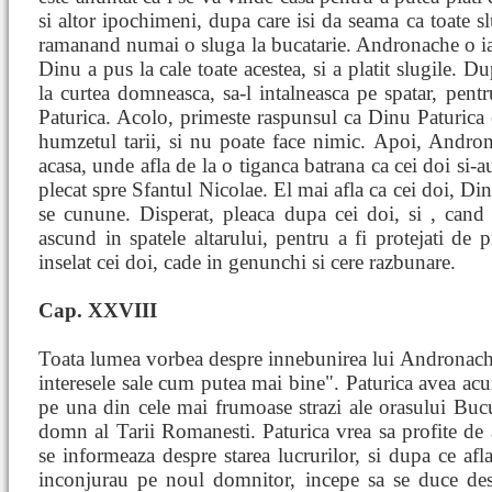
si altor ipochimeni, dupa care isi da seama ca toate slu
ramanand numai o sluga la bucatarie. Andronache o ia pe
Dinu a pus la cale toate acestea, si a platit slugile. 
la curtea domneasca, sa-l intalneasca pe spatar, pentr
Paturica. Acolo, primeste raspunsul ca Dinu Paturica es
humzetul tarii, si nu poate face nimic. Apoi, Andr
acasa, unde afla de la o tiganca batrana ca cei doi si-au
plecat spre Sfantul Nicolae. El mai afla ca cei doi, Di
se cunune. Disperat, pleaca dupa cei doi, si , cand 
ascund in spatele altarului, pentru a fi protejati de
inselat cei doi, cade in genunchi si cere razbunare.
Cap. XXVIII
Toata lumea vorbea despre innebunirea lui Andronache, 
interesele sale cum putea mai bine". Paturica avea acum
pe una din cele mai frumoase strazi ale orasului Buc
domn al Tarii Romanesti. Paturica vrea sa profite de 
se informeaza despre starea lucrurilor, si dupa ce af
inconjurau pe noul domnitor, incepe sa se duce des 