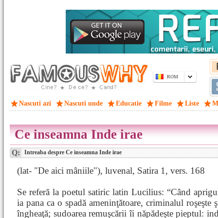
ROM
Nascuti azi
Nascuti unde
Educatie
Filme
Liste
M
Ce inseamna Inde irae
Q:
Intreaba despre Ce inseamna Inde irae
(lat- "De aici mâniile"), luvenal, Satira 1, vers. 168
Se referă la poetul satiric latin Lucilius: “Când aprigu
ia pana ca o spadă ameninţătoare, criminalul roşeşte şi
îngheaţă; sudoarea remuşcării îi năpădeşte pieptul: ind