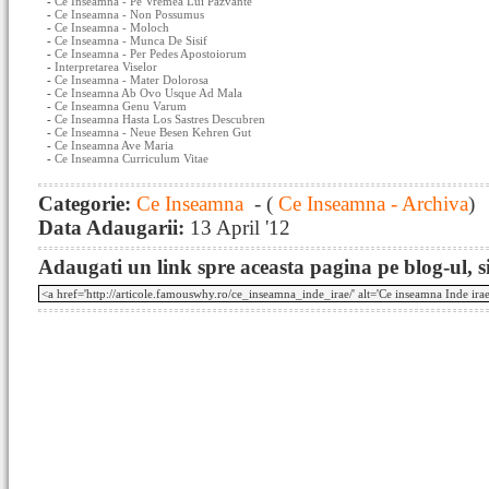
-
Ce Inseamna - Pe Vremea Lui Pazvante
-
Ce Inseamna - Non Possumus
-
Ce Inseamna - Moloch
-
Ce Inseamna - Munca De Sisif
-
Ce Inseamna - Per Pedes Apostoiorum
-
Interpretarea Viselor
-
Ce Inseamna - Mater Dolorosa
-
Ce Inseamna Ab Ovo Usque Ad Mala
-
Ce Inseamna Genu Varum
-
Ce Inseamna Hasta Los Sastres Descubren
-
Ce Inseamna - Neue Besen Kehren Gut
-
Ce Inseamna Ave Maria
-
Ce Inseamna Curriculum Vitae
Categorie:
Ce Inseamna
- (
Ce Inseamna - Archiva
)
Data Adaugarii:
13 April '12
Adaugati un link spre aceasta pagina pe blog-ul, si