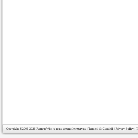
Copyright ©2006-2026
FamousWhy.ro
toate drepturile rezervate |
Termeni & Conditii
|
Privacy Policy
|
T