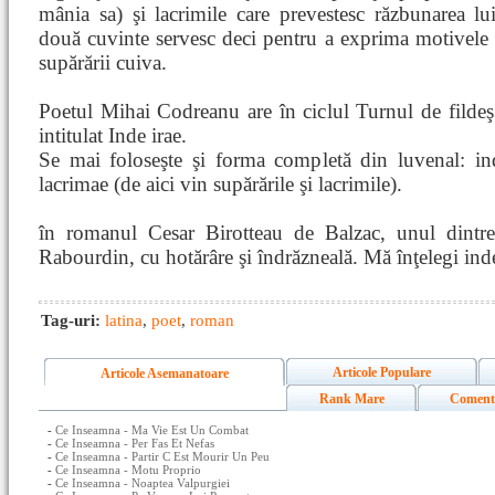
mânia sa) şi lacrimile care prevestesc răzbunarea lu
două cuvinte servesc deci pentru a exprima motivele f
supărării cuiva.
Poetul Mihai Codreanu are în ciclul Turnul de filde
intitulat Inde irae.
Se mai foloseşte şi forma completă din luvenal: ind
lacrimae (de aici vin supărările şi lacrimile).
în romanul Cesar Birotteau de Balzac, unul dintre
Rabourdin, cu hotărâre şi îndrăzneală. Mă înţelegi ind
Tag-uri:
latina
,
poet
,
roman
Articole Populare
Articole Asemanatoare
Rank Mare
Coment
-
Ce Inseamna - Ma Vie Est Un Combat
-
Ce Inseamna - Per Fas Et Nefas
-
Ce Inseamna - Partir C Est Mourir Un Peu
-
Ce Inseamna - Motu Proprio
-
Ce Inseamna - Noaptea Valpurgiei