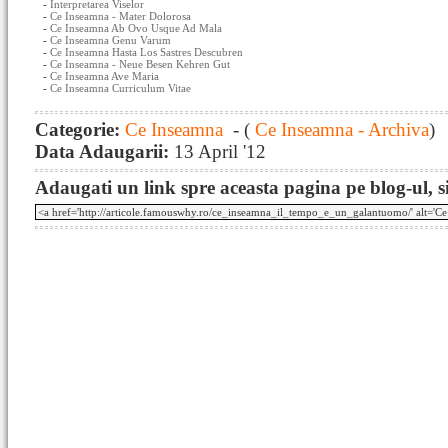
-
Interpretarea Viselor
-
Ce Inseamna - Mater Dolorosa
-
Ce Inseamna Ab Ovo Usque Ad Mala
-
Ce Inseamna Genu Varum
-
Ce Inseamna Hasta Los Sastres Descubren
-
Ce Inseamna - Neue Besen Kehren Gut
-
Ce Inseamna Ave Maria
-
Ce Inseamna Curriculum Vitae
Categorie:
Ce Inseamna
- (
Ce Inseamna - Archiva
)
Data Adaugarii:
13 April '12
Adaugati un link spre aceasta pagina pe blog-ul, si