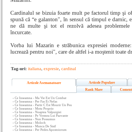
Cardinalul se bizuia foarte mult pe factorul timp şi o
spună că “e galanton", în sensul că timpul e darnic, e
ne dă multe şi tot el rezolvă adesea problemele
încurcate.
Vorba lui Mazarin e străbunica expresiei moderne
lucrează pentru noi", care de altfel i-a moştenit toate d
Tag-uri:
italiana
,
expresie
,
cardinal
Articole Populare
Articole Asemanatoare
Rank Mare
Coment
-
Ce Inseamna - Ma Vie Est Un Combat
-
Ce Inseamna - Per Fas Et Nefas
-
Ce Inseamna - Partir C Est Mourir Un Peu
-
Ce Inseamna - Motu Proprio
-
Ce Inseamna - Noaptea Valpurgiei
-
Ce Inseamna - Pe Vremea Lui Pazvante
-
Ce Inseamna - Non Possumus
-
Ce Inseamna - Moloch
-
Ce Inseamna - Munca De Sisif
-
Ce Inseamna - Per Pedes Apostoiorum