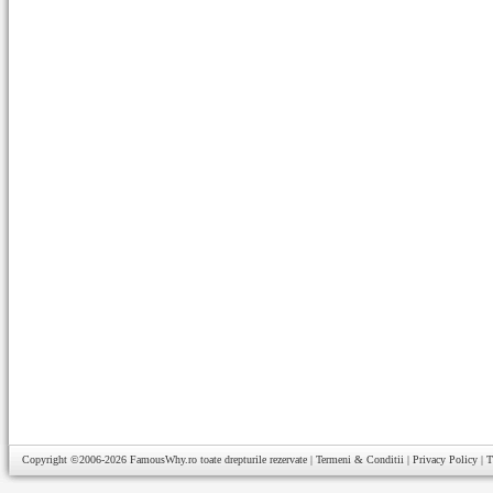
Copyright ©2006-2026
FamousWhy.ro
toate drepturile rezervate |
Termeni & Conditii
|
Privacy Policy
|
T