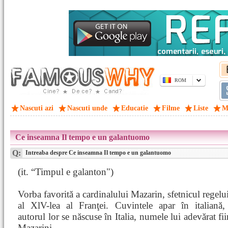
ROM
Nascuti azi
Nascuti unde
Educatie
Filme
Liste
M
Ce inseamna Il tempo e un galantuomo
Q:
Intreaba despre Ce inseamna Il tempo e un galantuomo
(it. “Timpul e galanton")
Vorba favorită a cardinalului Mazarin, sfetnicul regel
al XlV-lea al Franţei. Cuvintele apar în italiană,
autorul lor se născuse în Italia, numele lui adevărat fi
Mazarini.