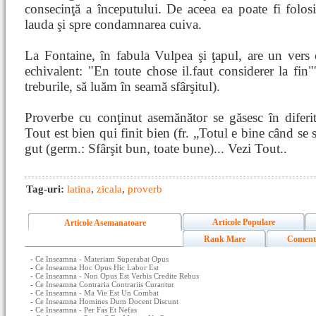
consecinţă a începutului. De aceea ea poate fi folosi
lauda şi spre condamnarea cuiva.
La Fontaine, în fabula Vulpea şi ţapul, are un vers 
echivalent: "En toute chose il.faut considerer la fin"'
treburile, să luăm în seamă sfârşitul).
Proverbe cu conţinut asemănător se găsesc în diferit
Tout est bien qui finit bien (fr. „Totul e bine când se 
gut (germ.: Sfârşit bun, toate bune)... Vezi Tout..
Tag-uri:
latina
,
zicala
,
proverb
Articole Populare
Articole Asemanatoare
Rank Mare
Coment
-
Ce Inseamna - Materiam Superabat Opus
-
Ce Inseamna Hoc Opus Hic Labor Est
-
Ce Inseamna - Non Opus Est Verbis Credite Rebus
-
Ce Inseamna Contraria Contrariis Curantur
-
Ce Inseamna - Ma Vie Est Un Combat
-
Ce Inseamna Homines Dum Docent Discunt
-
Ce Inseamna - Per Fas Et Nefas