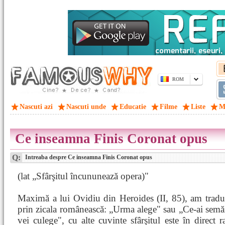
ROM
Nascuti azi
Nascuti unde
Educatie
Filme
Liste
M
Ce inseamna Finis Coronat opus
Q:
Intreaba despre Ce inseamna Finis Coronat opus
(lat „Sfârşitul încununează opera)"
Maximă a lui Ovidiu din Heroides (II, 85), am tradu
prin zicala românească: „Urma alege" sau „Ce-ai semă
vei culege", cu alte cuvinte sfârşitul este în direct r