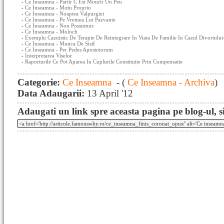
-
Ce Inseamna - Partir C Est Mourir Un Peu
-
Ce Inseamna - Motu Proprio
-
Ce Inseamna - Noaptea Valpurgiei
-
Ce Inseamna - Pe Vremea Lui Pazvante
-
Ce Inseamna - Non Possumus
-
Ce Inseamna - Moloch
-
Exemplu Cazuistic De Terapie De Reintegrare In Viata De Familie In Cazul Divortului
-
Ce Inseamna - Munca De Sisif
-
Ce Inseamna - Per Pedes Apostoiorum
-
Interpretarea Viselor
-
Raporturile Ce Pot Aparea In Cuplurile Constituite Prin Compensatie
Categorie:
Ce Inseamna
- (
Ce Inseamna - Archiva
)
Data Adaugarii:
13 April '12
Adaugati un link spre aceasta pagina pe blog-ul, si