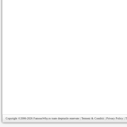
Copyright ©2006-2026
FamousWhy.ro
toate drepturile rezervate |
Termeni & Conditii
|
Privacy Policy
|
T