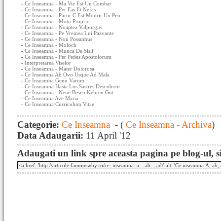
-
Ce Inseamna - Ma Vie Est Un Combat
-
Ce Inseamna - Per Fas Et Nefas
-
Ce Inseamna - Partir C Est Mourir Un Peu
-
Ce Inseamna - Motu Proprio
-
Ce Inseamna - Noaptea Valpurgiei
-
Ce Inseamna - Pe Vremea Lui Pazvante
-
Ce Inseamna - Non Possumus
-
Ce Inseamna - Moloch
-
Ce Inseamna - Munca De Sisif
-
Ce Inseamna - Per Pedes Apostoiorum
-
Interpretarea Viselor
-
Ce Inseamna - Mater Dolorosa
-
Ce Inseamna Ab Ovo Usque Ad Mala
-
Ce Inseamna Genu Varum
-
Ce Inseamna Hasta Los Sastres Descubren
-
Ce Inseamna - Neue Besen Kehren Gut
-
Ce Inseamna Ave Maria
-
Ce Inseamna Curriculum Vitae
Categorie:
Ce Inseamna
- (
Ce Inseamna - Archiva
)
Data Adaugarii:
11 April '12
Adaugati un link spre aceasta pagina pe blog-ul, si