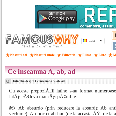
ROM
Nascuti azi
Nascuti unde
Educatie
Filme
Liste
M
Ce inseamna A, ab, ad
Q:
Intreaba despre Ce inseamna A, ab, ad
Cu aceste prepoziÅ£ii latine s-au format numeroase 
IatÄƒ cÃ¢teva mai rÄƒspÃ¢ndite:
â€¢ Ab absurdo (prin reducere la absurd); Ab ant
vechime); Ab hoc et ab hac (de la aceasta ÅŸi de la 