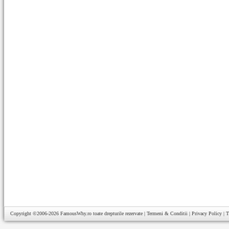
Copyright ©2006-2026
FamousWhy.ro
toate drepturile rezervate |
Termeni & Conditii
|
Privacy Policy
|
T