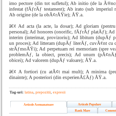
imo pectore (din tot sufletul); Ab initio (de la Ã®n
infestat (fÄƒrÄƒ testament); Ab irato (sub imperiul
Ab origine (de la obÃ¢rÅŸie); ÅŸ.a.
â€¢ Ad acta (la acte, la dosar); Ad gloriam (pent
personal); Ad honores (onorific, fÄƒrÄƒ platÄƒ); Ad
interim (interimar, provizoriu); Ad libitum (dupÄƒ pl
un proces); Ad litteram (dupÄƒ literÄƒ, cuvÃ¢nt cu cu
strÄƒmoÅŸi); Ad perpetuam rei memoriam (spre veÅ
problemÄƒ, la obiect, precis); Ad unum (pÃ¢n
obicei); Ad valorem (dupÄƒ valoare); ÅŸ.a.
â€¢ A fortiori (cu atÃ¢t mai mult); A minima (pre
dinainte); A posteriori (din experienÅ£Äƒ) ÅŸ.a.
Tag-uri:
latina
,
prepozitii
,
expresii
Articole Populare
Articole Asemanatoare
Rank Mare
Coment