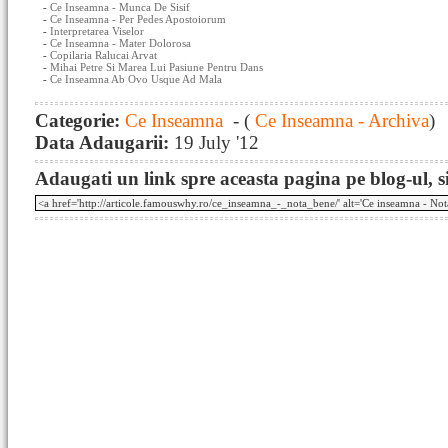
-
Ce Inseamna - Munca De Sisif
-
Ce Inseamna - Per Pedes Apostoiorum
-
Interpretarea Viselor
-
Ce Inseamna - Mater Dolorosa
-
Copilaria Ralucai Arvat
-
Mihai Petre Si Marea Lui Pasiune Pentru Dans
-
Ce Inseamna Ab Ovo Usque Ad Mala
Categorie:
Ce Inseamna
- (
Ce Inseamna - Archiva
)
Data Adaugarii:
19 July '12
Adaugati un link spre aceasta pagina pe blog-ul, si