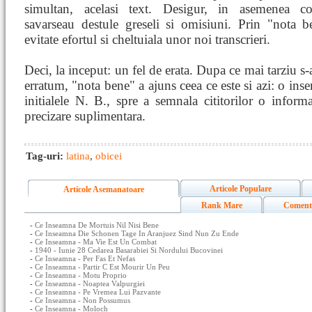
simultan, acelasi text. Desigur, in asemenea co
savarseau destule greseli si omisiuni. Prin "nota b
evitate efortul si cheltuiala unor noi transcrieri.
Deci, la inceput: un fel de erata. Dupa ce mai tarziu s-
erratum, "nota bene" a ajuns ceea ce este si azi: o ins
initialele N. B., spre a semnala cititorilor o inform
precizare suplimentara.
Tag-uri:
latina
,
obicei
Articole Populare
Articole Asemanatoare
Rank Mare
Coment
-
Ce Inseamna De Mortuis Nil Nisi Bene
-
Ce Inseamna Die Schonen Tage In Aranjuez Sind Nun Zu Ende
-
Ce Inseamna - Ma Vie Est Un Combat
-
1940 - Iunie 28 Cedarea Basarabiei Si Nordului Bucovinei
-
Ce Inseamna - Per Fas Et Nefas
-
Ce Inseamna - Partir C Est Mourir Un Peu
-
Ce Inseamna - Motu Proprio
-
Ce Inseamna - Noaptea Valpurgiei
-
Ce Inseamna - Pe Vremea Lui Pazvante
-
Ce Inseamna - Non Possumus
-
Ce Inseamna - Moloch