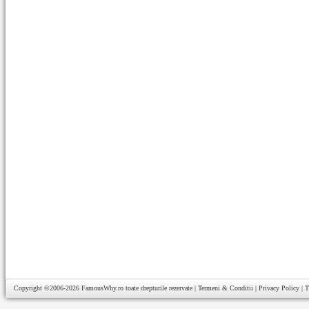
Copyright ©2006-2026
FamousWhy.ro
toate drepturile rezervate |
Termeni & Conditii
|
Privacy Policy
|
T