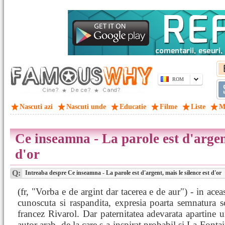
ROM
Nascuti azi
Nascuti unde
Educatie
Filme
Liste
M
Ce inseamna - La parole est d'argent
d'or
Q:
Intreaba despre Ce inseamna - La parole est d'argent, mais le silence est d'or
(fr, "Vorba e de argint dar tacerea e de aur") - in acea
cunoscuta si raspandita, expresia poarta semnatura sc
francez Rivarol. Dar paternitatea adevarata apartine 
autor arab, de la care s-a inspirat probabil si La Fontai