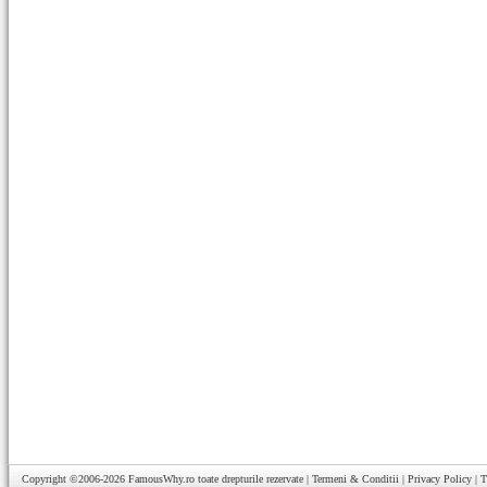
Copyright ©2006-2026
FamousWhy.ro
toate drepturile rezervate |
Termeni & Conditii
|
Privacy Policy
|
T