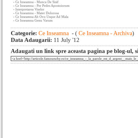
-
Ce Inseamna - Munca De Sisif
-
Ce Inseamna - Per Pedes Apostoiorum
-
Interpretarea Viselor
-
Ce Inseamna - Mater Dolorosa
-
Ce Inseamna Ab Ovo Usque Ad Mala
-
Ce Inseamna Genu Varum
Categorie:
Ce Inseamna
- (
Ce Inseamna - Archiva
)
Data Adaugarii:
11 July '12
Adaugati un link spre aceasta pagina pe blog-ul, si