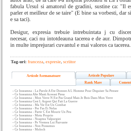
fabula Ursul si amatorul de gradini, sustine ca: "Il 
parler et meilleur de se taire" (E bine sa vorbesti, dar 
e sa taci).
Desigur, expresia trebuie intrebuintata j cu disce
necesar, caci nu intotdeauna tacerea e de aur. Dimpotr
in multe imprejurari cuvantul e mai valoros ca tacerea.
Tag-uri:
franceza
,
expresie
,
scriitor
Articole Populare
Articole Asemanatoare
Rank Mare
Coment
-
Ce Inseamna - La Parole A Ete Donnee A L Homme Pour Deguiser Sa Pensee
-
Ce Inseamna Alte Masti Aceeasi Piesa
-
Ce Inseamna - Mon Verre N Est Pas Grand Mais Je Bois Dans Mon Verre
-
Ce Inseamna Cest L Argent Qui Fait La Guerre
-
Ce Inseamna - Ma Vie Est Un Combat
-
Ce Inseamna - Per Fas Et Nefas
-
Ce Inseamna - Partir C Est Mourir Un Peu
-
Ce Inseamna - Motu Proprio
-
Ce Inseamna - Noaptea Valpurgiei
-
Ce Inseamna - Pe Vremea Lui Pazvante
-
Ce Inseamna - Non Possumus
-
Ce Inseamna - Moloch