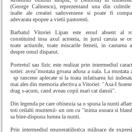
(George Calinescu), reprezentand una din culmile
inalte ale creatiei sadoveniene si poate fi comp
adevarata epopee a vietii pastoresti.
Barbatul Vitoriei Lipan este eroul absent al r
constituind insa axul acesteia, in jurul caruia se o
toate actiunile, toate miscarile femeii, in cautarea 
despre omul disparut.
Portretul sau fizic este realizat prin intermediul carac
sotiei: avea"mustata groasa adusa a oala. La mustata a
sp
rancene aplecate si la toata infatisarea lui indesa
mai ales din memoria afectiva a Vitoriei: "Asa-I fusese 
drag s-acum, cand aveau copii mari cat dansii".
Din legenda pe care obisnuia sa o spuna la nunti afla
toti ceilalti muntenii- un om cu "inima usoara si blanda
sa bine-dispuna lumea la nunti.
Prin intermediul enuneratiilor(ca mijloace de expresiv