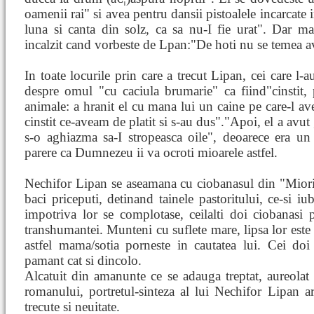
oamenii rai" si avea pentru dansii pistoalele incarcate 
luna si canta din solz, ca sa nu-I fie urat". Dar mai
incalzit cand vorbeste de Lpan:"De hoti nu se temea av
In toate locurile prin care a trecut Lipan, cei care l-
despre omul "cu caciula brumarie" ca fiind"cinstit, p
animale: a hranit el cu mana lui un caine pe care-l ave
cinstit ce-aveam de platit si s-au dus"."Apoi, el a avut 
s-o aghiazma sa-I stropeasca oile", deoarece era un 
parere ca Dumnezeu ii va ocroti mioarele astfel.
Nechifor Lipan se aseamana cu ciobanasul din "Miori
baci priceputi, detinand tainele pastoritului, ce-si iu
impotriva lor se complotase, ceilalti doi ciobanasi
transhumantei. Munteni cu suflete mare, lipsa lor este 
astfel mama/sotia porneste in cautatea lui. Cei doi d
pamant cat si dincolo.
Alcatuit din amanunte ce se adauga treptat, aureolat 
romanului, portretul-sinteza al lui Nechifor Lipan a
trecute si neuitate.