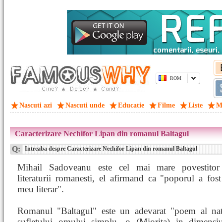
ROM
Nascuti azi
Nascuti unde
Educatie
Filme
Liste
M
Caracterizare Nechifor Lipan din romanul Baltagul
Q:
Intreaba despre Caracterizare Nechifor Lipan din romanul Baltagul
Mihail Sadoveanu este cel mai mare povestitor 
literaturii romanesti, el afirmand ca "poporul a fost
meu literar".
Romanul "Baltagul" este un adevarat "poem al natu
sufletului omului simplu, o (Miorita) in dimensi