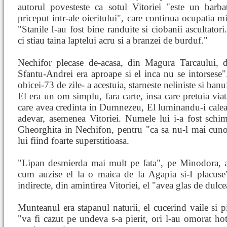
autorul povesteste ca sotul Vitoriei "este un barba
priceput intr-ale oieritului", care continua ocupatia mi
"Stanile I-au fost bine randuite si ciobanii ascultatori
ci stiau taina laptelui acru si a branzei de burduf."
Nechifor plecase de-acasa, din Magura Tarcaului, 
Sfantu-Andrei era aproape si el inca nu se intorsese"
obicei-73 de zile- a acestuia, starneste neliniste si banu
El era un om simplu, fara carte, insa care pretuia viata
care avea credinta in Dumnezeu, El luminandu-i calea 
adevar, asemenea Vitoriei. Numele lui i-a fost schim
Gheorghita in Nechifon, pentru "ca sa nu-l mai cunoa
lui fiind foarte superstitioasa.
"Lipan desmierda mai mult pe fata", pe Minodora, al
cum auzise el la o maica de la Agapia si-I placuse".
indirecte, din amintirea Vitoriei, el "avea glas de dulce
Munteanul era stapanul naturii, el cucerind vaile si p
"va fi cazut pe undeva s-a pierit, ori l-au omorat ho