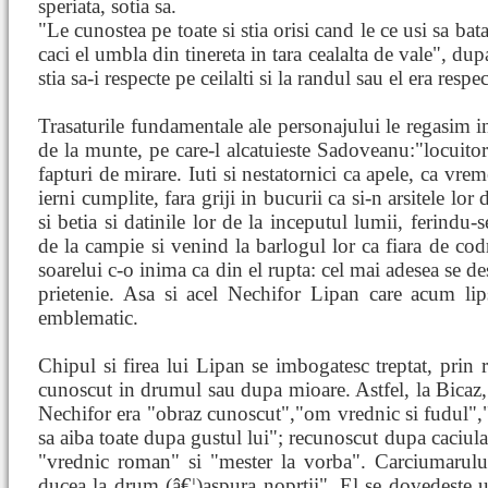
speriata, sotia sa.
"Le cunostea pe toate si stia orisi cand le ce usi sa bata 
caci el umbla din tinereta in tara cealalta de vale", d
stia sa-i respecte pe ceilalti si la randul sau el era respec
Trasaturile fundamentale ale personajului le regasim in
de la munte, pe care-l alcatuieste Sadoveanu:"locuitori
fapturi de mirare. Iuti si nestatornici ca apele, ca vrem
ierni cumplite, fara griji in bucurii ca si-n arsitele lo
si betia si datinile lor de la inceputul lumii, ferindu
de la campie si venind la barlogul lor ca fiara de cod
soarelui c-o inima ca din el rupta: cel mai adesea se de
prietenie. Asa si acel Nechifor Lipan care acum lip
emblematic.
Chipul si firea lui Lipan se imbogatesc treptat, prin re
cunoscut in drumul sau dupa mioare. Astfel, la Bicaz, 
Nechifor era "obraz cunoscut","om vrednic si fudul","
sa aiba toate dupa gustul lui"; recunoscut dupa caciul
"vrednic roman" si "mester la vorba". Carciumarulu
ducea la drum (â€¦)aspura noprtii". El se dovedeste u