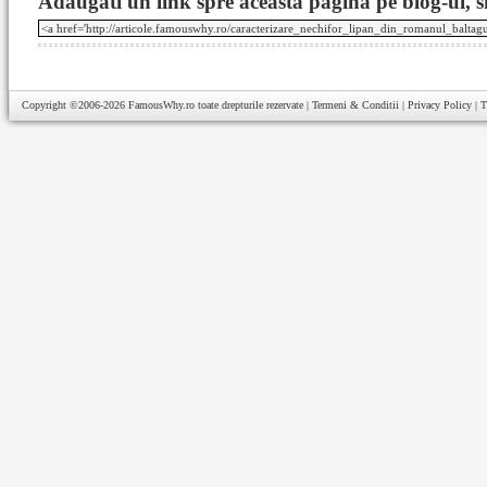
Adaugati un link spre aceasta pagina pe blog-ul, si
Copyright ©2006-2026
FamousWhy.ro
toate drepturile rezervate |
Termeni & Conditii
|
Privacy Policy
|
T