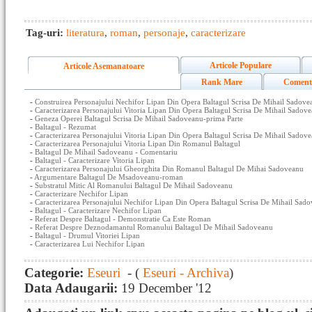
Tag-uri:
literatura
,
roman
,
personaje
,
caracterizare
Articole Populare
Articole Asemanatoare
Rank Mare
Coment
-
Construirea Personajului Nechifor Lipan Din Opera Baltagul Scrisa De Mihail Sadove
-
Caracterizarea Personajului Vitoria Lipan Din Opera Baltagul Scrisa De Mihail Sadove
-
Geneza Operei Baltagul Scrisa De Mihail Sadoveanu-prima Parte
-
Baltagul - Rezumat
-
Caracterizarea Personajului Vitoria Lipan Din Opera Baltagul Scrisa De Mihail Sadov
-
Caracterizarea Personajului Vitoria Lipan Din Romanul Baltagul
-
Baltagul De Mihail Sadoveanu - Comentariu
-
Baltagul - Caracterizare Vitoria Lipan
-
Caracterizarea Personajului Gheorghita Din Romanul Baltagul De Mihai Sadoveanu
-
Argumentare Baltagul De Msadoveanu-roman
-
Substratul Mitic Al Romanului Baltagul De Mihail Sadoveanu
-
Caracterizare Nechifor Lipan
-
Caracterizarea Personajului Nechifor Lipan Din Opera Baltagul Scrisa De Mihail Sad
-
Baltagul - Caracterizare Nechifor Lipan
-
Referat Despre Baltagul - Demonstratie Ca Este Roman
-
Referat Despre Deznodamantul Romanului Baltagul De Mihail Sadoveanu
-
Baltagul - Drumul Vitoriei Lipan
-
Caracterizarea Lui Nechifor Lipan
Categorie:
Eseuri
- (
Eseuri - Archiva
)
Data Adaugarii:
19 December '12