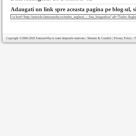
Adaugati un link spre aceasta pagina pe blog-ul, si
Copyright ©2006-2026
FamousWhy.ro
toate drepturile rezervate |
Termeni & Conditii
|
Privacy Policy
|
T