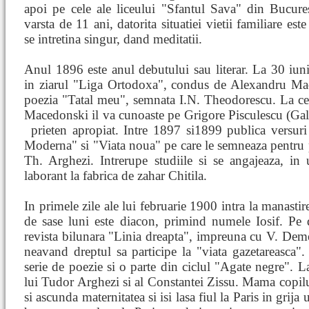
apoi pe cele ale liceului "Sfantul Sava" din Bucure
varsta de 11 ani, datorita situatiei vietii familiare est
se intretina singur, dand meditatii.
Anul 1896 este anul debutului sau literar. La 30 iun
in ziarul "Liga Ortodoxa", condus de Alexandru Ma
poezia "Tatal meu", semnata I.N. Theodorescu. La ce
Macedonski il va cunoaste pe Grigore Pisculescu (Gal
prieten apropiat. Intre 1897 si1899
publica versur
Moderna" si "Viata noua" pe care le semneaza pentru
Th. Arghezi. Intrerupe studiile si se angajeaza, 
laborant la fabrica de zahar Chitila.
In primele zile ale lui februarie 1900 intra la manasti
de sase luni este diacon, primind numele Iosif. Pe 
revista bilunara "Linia dreapta", impreuna cu V. Demetr
neavand dreptul sa participe la "viata gazetareasca".
serie de poezie si o parte din ciclul "Agate negre". L
lui Tudor Arghezi si al Constantei Zissu. Mama copilul
si ascunda maternitatea si isi lasa fiul la Paris in grija