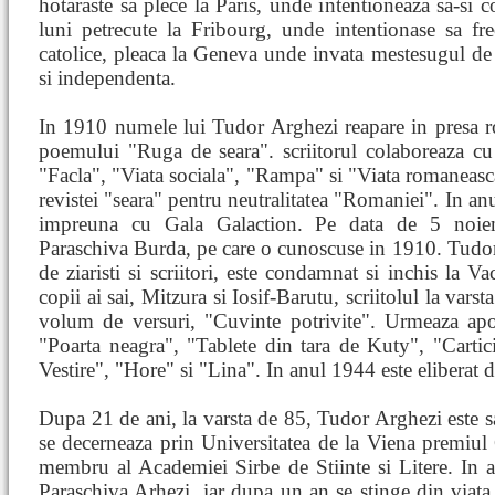
hotaraste sa plece la Paris, unde intentioneaza sa-si c
luni petrecute la Fribourg, unde intentionase sa frec
catolice, pleaca la Geneva unde invata mestesugul de bi
si independenta.
In 1910 numele lui Tudor Arghezi reapare in presa r
poemului "Ruga de seara". scriitorul colaboreaza cu o
"Facla", "Viata sociala", "Rampa" si "Viata romaneasca"
revistei "seara" pentru neutralitatea "Romaniei". In an
impreuna cu Gala Galaction. Pe data de 5 noiem
Paraschiva Burda, pe care o cunoscuse in 1910. Tudo
de ziaristi si scriitori, este condamnat si inchis la V
copii ai sai, Mitzura si Iosif-Barutu, scriitolul la var
volum de versuri, "Cuvinte potrivite". Urmeaza ap
"Poarta neagra", "Tablete din tara de Kuty", "Cartic
Vestire", "Hore" si "Lina". In anul 1944 este eliberat d
Dupa 21 de ani, la varsta de 85, Tudor Arghezi este sar
se decerneaza prin Universitatea de la Viena premiul 
membru al Academiei Sirbe de Stiinte si Litere. In 
Paraschiva Arhezi, iar dupa un an se stinge din viata