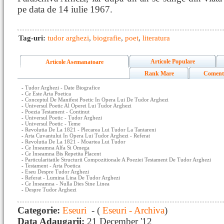
pe data de 14 iulie 1967.
Tag-uri:
tudor arghezi
,
biografie
,
poet
,
literatura
Articole Populare
Articole Asemanatoare
Rank Mare
Coment
-
Tudor Arghezi - Date Biografice
-
Ce Este Arta Poetica
-
Conceptul De Manifest Poetic In Opera Lui De Tudor Arghezi
-
Universul Poetic Al Operei Lui Tudor Arghezi
-
Poezia Testament - Continut
-
Universul Poetic - Tudor Arghezi
-
Universul Poetic - Teme
-
Revolutia De La 1821 - Plecarea Lui Tudor La Tantareni
-
Arta Cuvantului In Opera Lui Tudor Arghezi - Referat
-
Revolutia De La 1821 - Moartea Lui Tudor
-
Ce Inseamna Alfa Si Omega
-
Ce Inseamna Bis Repetita Placent
-
Particularitatile Structurii Compozitionale A Poeziei Testament De Tudor Arghezi
-
Testament - Arta Poetica
-
Eseu Despre Tudor Arghezi
-
Referat - Lumina Lina De Tudor Arghezi
-
Ce Inseamna - Nulla Dies Sine Linea
-
Despre Tudor Arghezi
Categorie:
Eseuri
- (
Eseuri - Archiva
)
Data Adaugarii:
21 December '12