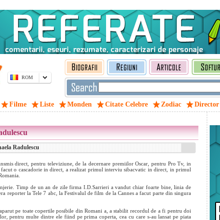
ROM
Filme
Liste
Monden
Citate Celebre
Zodiac
Director
Radulescu
ihaela Radulescu
nsmis direct, pentru televiziune, de la decernare premiilor Oscar, pentru Pro Tv, in
cut o cascadorie in direct, a realizat primul interviu sibacvatic in direct, in primul
 Romania.
jerie. Timp de un an de zile firma I.D.Sarrieri a vandut chiar foarte bine, linia de
reporter la Tele 7 abc, la Festivalul de film de la Cannes a facut parte din singura
aparut pe toate copertile posibile din Romani
a, a stabilit recordul de a fi pentru doi
elor, pentru multe dintre ele fiind pe prima coperta, cea cu care s-au lansat pe piata