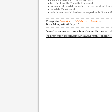
-
Viata Personala A Lui Stefan Banica Jr
-
Top 55 Filme De Comedie Romanesti
-
Comentariul Poeziei Luceafarul Scrisa De Mihai Emine
-
Decadele Varsatorului
-
Redefinirea Relatiei Profesor-elev-parinte In Scoala
Categorie:
Celebritati
- (
Celebritati - Archiva
)
Data Adaugarii:
01 July '10
Adaugati un link spre aceasta pagina pe blog-ul, site-u