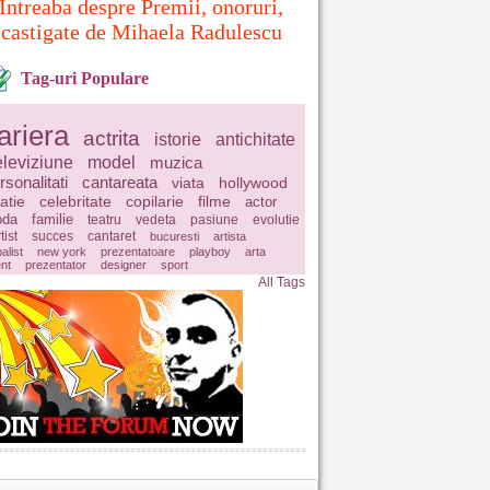
Intreaba despre Premii, onoruri,
castigate de Mihaela Radulescu
Tag-uri Populare
ariera
actrita
istorie
antichitate
eleviziune
model
muzica
rsonalitati
cantareata
viata
hollywood
latie
celebritate
copilarie
filme
actor
da
familie
teatru
vedeta
pasiune
evolutie
tist
succes
cantaret
bucuresti
artista
balist
new york
prezentatoare
playboy
arta
ent
prezentator
designer
sport
All Tags