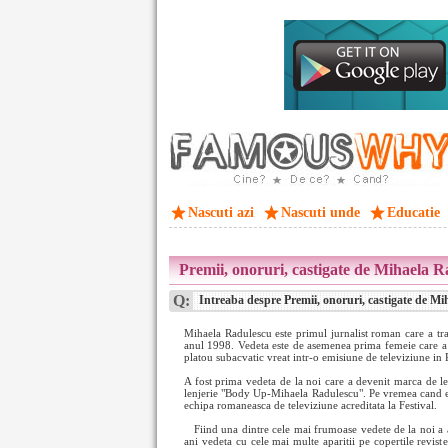
Nascuti azi
Nascuti unde
Educatie
Premii, onoruri, castigate de Mihaela 
Q:
Intreaba despre Premii, onoruri, castigate de M
Mihaela Radulescu este primul jurnalist roman care a tra
anul 1998. Vedeta este de asemenea prima femeie care a fa
platou subacvatic vreat intr-o emisiune de televiziune in
A fost prima vedeta de la noi care a devenit marca de len
lenjerie "Body Up-Mihaela Radulescu". Pe vremea cand era 
echipa romaneasca de televiziune acreditata la Festival.
Fiind una dintre cele mai frumoase vedete de la noi a 
ani vedeta cu cele mai multe aparitii pe copertile revist