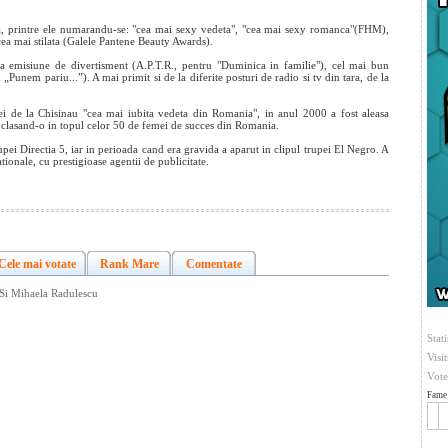
a, printre ele numarandu-se: "cea mai sexy vedeta", "cea mai sexy romanca"(FHM),
ea mai stilata (Galele Pantene Beauty Awards).
na emisiune de divertisment (A.P.T.R., pentru "Duminica in familie"), cel mai bun
Punem pariu...”). A mai primit si de la diferite posturi de radio si tv din tara, de la
sei de la Chisinau "cea mai iubita vedeta din Romania", in anul 2000 a fost aleasa
l clasand-o in topul celor 50 de femei de succes din Romania.
pei Directia 5, iar in perioada cand era gravida a aparut in clipul trupei El Negro. A
ationale, cu prestigioase agentii de publicitate.
Cele mai votate
Rank Mare
Comentate
 Si Mihaela Radulescu
Stati
Visi
Vote
Fame 