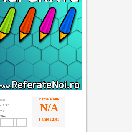
Fame Rank
stics:
N/A
ts: 1,325
s:
0
Riser
Fame Riser