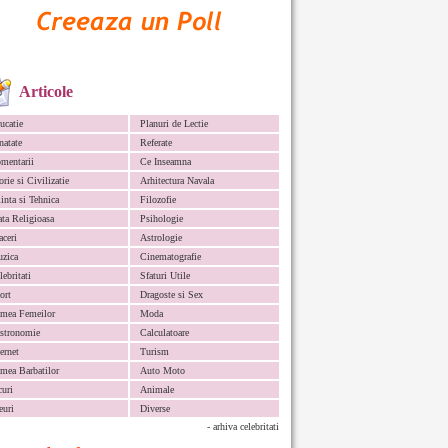
Articole
ucatie
Planuri de Lectie
natate
Referate
mentarii
Ce Inseamna
orie si Civilizatie
Arhitectura Navala
iinta si Tehnica
Filozofie
ata Religioasa
Psihologie
aceri
Astrologie
zica
Cinematografie
lebritati
Sfaturi Utile
ort
Dragoste si Sex
mea Femeilor
Moda
stronomie
Calculatoare
ternet
Turism
mea Barbatilor
Auto Moto
curi
Animale
euri
Diverse
- arhiva celebritati