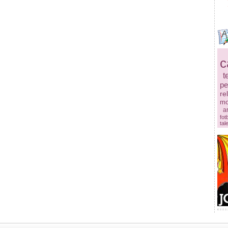
c
t
pe
re
mo
ar
fot
tal