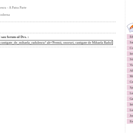
scu - A Patra Parte
 Moderna
l sau forum-ul Dvs. :
Ed
Sa
Co
Ist
St
Vi
Af
Mu
Ce
Sp
Lu
Ga
In
Lu
Jo
Es