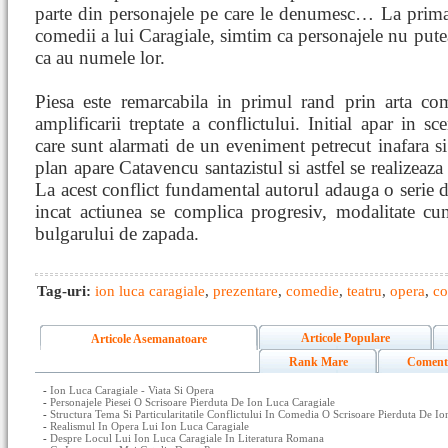
parte din personajele pe care le denumesc… La prima 
comedii a lui Caragiale, simtim ca personajele nu putea
ca au numele lor.
Piesa este remarcabila in primul rand prin arta com
amplificarii treptate a conflictului. Initial apar in 
care sunt alarmati de un eveniment petrecut inafara si
plan apare Catavencu santazistul si astfel se realizeaza
La acest conflict fundamental autorul adauga o serie de
incat actiunea se complica progresiv, modalitate c
bulgarului de zapada.
Tag-uri:
ion luca caragiale
,
prezentare
,
comedie
,
teatru
,
opera
,
co
Articole Populare
Articole Asemanatoare
Rank Mare
Coment
-
Ion Luca Caragiale - Viata Si Opera
-
Personajele Piesei O Scrisoare Pierduta De Ion Luca Caragiale
-
Structura Tema Si Particularitatile Conflictului In Comedia O Scrisoare Pierduta De I
-
Realismul In Opera Lui Ion Luca Caragiale
-
Despre Locul Lui Ion Luca Caragiale In Literatura Romana