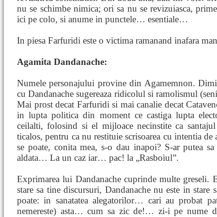
nu se schimbe nimica; ori sa nu se revizuiasca, prime
ici pe colo, si anume in punctele… esentiale…
In piesa Farfuridi este o victima ramanand inafara mane
Agamita Dandanache:
Numele personajului provine din Agamemnon. Diminu
cu Dandanache sugereaza ridicolul si ramolismul (senili
Mai prost decat Farfuridi si mai canalie decat Cataven
in lupta politica din moment ce castiga lupta elect
ceilalti, folosind si el mijloace necinstite ca santaju
ticalos, pentru ca nu restituie scrisoarea cu intentia de 
se poate, conita mea, s-o dau inapoi? S-ar putea sa 
aldata… La un caz iar… pac! la „Rasboiul”.
Exprimarea lui Dandanache cuprinde multe greseli. Est
stare sa tine discursuri, Dandanache nu este in stare s
poate: in sanatatea alegatorilor… cari au probat p
nemereste) asta… cum sa zic de!… zi-i pe nume de