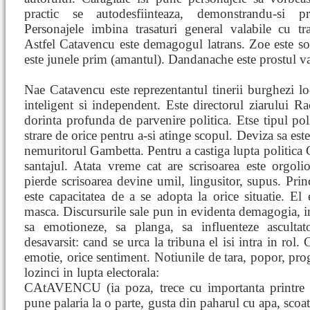
practic se autodesfiinteaza, demonstrandu-si pr
Personajele imbina trasaturi general valabile cu tras
Astfel Catavencu este demagogul latrans. Zoe este sot
este junele prim (amantul). Dandanache este prostul va
Nae Catavencu este reprezentantul tinerii burghezi lo
inteligent si independent. Este directorul ziarului Ra
dorinta profunda de parvenire politica. Etse tipul po
strare de orice pentru a-si atinge scopul. Deviza sa est
nemuritorul Gambetta. Pentru a castiga lupta politica 
santajul. Atata vreme cat are scrisoarea este orgolio
pierde scrisoarea devine umil, lingusitor, supus. Prin
este capacitatea de a se adopta la orice situatie. El
masca. Discursurile sale pun in evidenta demagogia, inc
sa emotioneze, sa planga, sa influenteze ascultat
desavarsit: cand se urca la tribuna el isi intra in rol.
emotie, orice sentiment. Notiunile de tara, popor, prog
lozinci in lupta electorala:
CAtAVENCU (ia poza, trece cu importanta printre mu
pune palaria la o parte, gusta din paharul cu apa, scoate