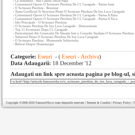
-
Ce Inseamna - Mai Catolic Decat Papa
-
Comentariul Operei O Scrisoare Pierduta De I L Caragiale - Partea Intai
-
O Scrisoare Pierduta - Rezumat
-
Tema Conflictul Si Structura Piesei O Scrisoare Pierduta De Ion Luca Caragiale
-
Comentariul Operei O Scrisoare Pierduta De I L Caragiale - Partea A Patra
-
Comentariul Operei O Scrisoare Pierduta De I L Caragiale - Partea A Xii-a
-
Idei Principale - O Scrisoare Pierduta
-
O Scrisoare Pierduta De Ion Luca Caragiale - Demonstratie
-
Top 11 Ecranizari Dupa I L Caragiale
-
Particularitati Ale Comicului De Situatie Intr-o Comedie Studiata O Scrisoare Pierduta 
-
Subiectul Piesei O Scrisoare Pierduta De Ion Luca Caragiale
-
O Scrisoare Pierduta - Momentele Subiectului
-
Referat Despre Dramaturgie
Categorie:
Eseuri
- (
Eseuri - Archiva
)
Data Adaugarii:
18 December '12
Adaugati un link spre aceasta pagina pe blog-ul, si
Copyright ©2006-2026
FamousWhy.ro
toate drepturile rezervate |
Termeni & Conditii
|
Privacy Policy
|
T