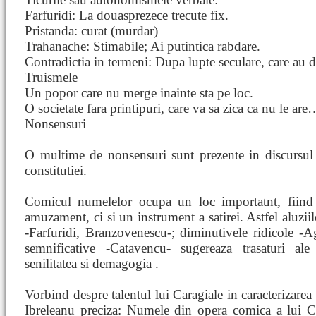
Farfuridi: La douasprezece trecute fix.
Pristanda: curat (murdar)
Trahanache: Stimabile; Ai putintica rabdare.
Contradictia in termeni: Dupa lupte seculare, care au 
Truismele
Un popor care nu merge inainte sta pe loc.
O societate fara printipuri, care va sa zica ca nu le are
Nonsensuri
O multime de nonsensuri sunt prezente in discursul 
constitutiei.
Comicul numelelor ocupa un loc importatnt, fiind
amuzament, ci si un instrument a satirei. Astfel aluziil
-Farfuridi, Branzovenescu-; diminutivele ridicole -
semnificative -Catavencu- sugereaza trasaturi ale 
senilitatea si demagogia .
Vorbind despre talentul lui Caragiale in caracterizarea
Ibreleanu preciza: Numele din opera comica a lui Ca