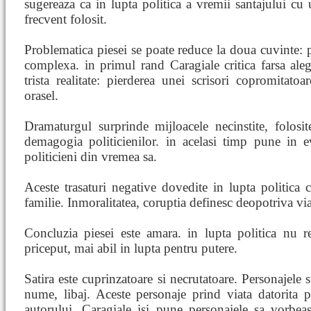
sugereaza ca in lupta politica a vremii santajului cu 
frecvent folosit.
Problematica piesei se poate reduce la doua cuvinte: p
complexa. in primul rand Caragiale critica farsa aleg
trista realitate: pierderea unei scrisori copromitatoa
orasel.
Dramaturgul surprinde mijloacele necinstite, folosite
demagogia politicienilor. in acelasi timp pune in e
politicieni din vremea sa.
Aceste trasaturi negative dovedite in lupta politica c
familie. Inmoralitatea, coruptia definesc deopotriva viat
Concluzia piesei este amara. in lupta politica nu r
priceput, mai abil in lupta pentru putere.
Satira este cuprinzatoare si necrutatoare. Personajele 
nume, libaj. Aceste personaje prind viata datorita pr
autorului. Caragiale isi pune personajele sa vorbeas