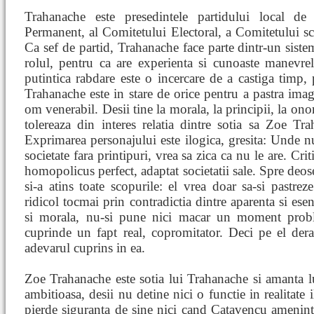
Trahanache este presedintele partidului local de
Permanent, al Comitetului Electoral, a Comitetului scol
Ca sef de partid, Trahanache face parte dintr-un sistem
rolul, pentru ca are experienta si cunoaste manevrel
putintica rabdare este o incercare de a castiga timp,
Trahanache este in stare de orice pentru a pastra imag
om venerabil. Desii tine la morala, la principii, la ono
tolereaza din interes relatia dintre sotia sa Zoe Tra
Exprimarea personajului este ilogica, gresita: Unde n
societate fara printipuri, vrea sa zica ca nu le are. Cri
homopolicus perfect, adaptat societatii sale. Spre de
si-a atins toate scopurile: el vrea doar sa-si pastreze
ridicol tocmai prin contradictia dintre aparenta si ese
si morala, nu-si pune nici macar un moment probl
cuprinde un fapt real, copromitator. Deci pe el deran
adevarul cuprins in ea.
Zoe Trahanache este sotia lui Trahanache si amanta l
ambitioasa, desii nu detine nici o functie in realitate
pierde siguranta de sine nici cand Catavencu ameninta 