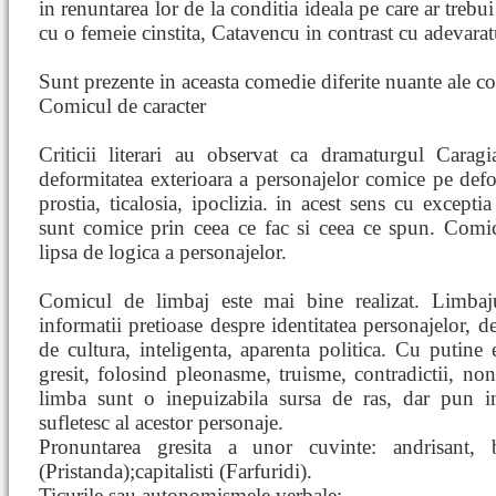
in renuntarea lor de la conditia ideala pe care ar trebu
cu o femeie cinstita, Catavencu in contrast cu adevaratu
Sunt prezente in aceasta comedie diferite nuante ale c
Comicul de caracter
Criticii literari au observat ca dramaturgul Carag
deformitatea exterioara a personajelor comice pe deform
prostia, ticalosia, ipoclizia. in acest sens cu excepti
sunt comice prin ceea ce fac si ceea ce spun. Comic
lipsa de logica a personajelor.
Comicul de limbaj este mai bine realizat. Limbaj
informatii pretioase despre identitatea personajelor, d
de cultura, inteligenta, aparenta politica. Cu putine
gresit, folosind pleonasme, truisme, contradictii, non
limba sunt o inepuizabila sursa de ras, dar pun in
sufletesc al acestor personaje.
Pronuntarea gresita a unor cuvinte: andrisant, b
(Pristanda);capitalisti (Farfuridi).
Ticurile sau autonomismele verbale: