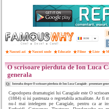
ROM
Nascuti azi
Nascuti unde
Educatie
Filme
Liste
M
O scrisoare pierduta de Ion Luca C
generala
Q:
Intreaba despre O scrisoare pierduta de Ion Luca Caragiale - prezentare gene
Capodopera dramatugiei lui Caragiale este O scrisoar
(1884) si isi pastreaza o regretabila actualitate. Ar fi 
nu-l mai intelegem pe Caragiale, pentru ca ar i
Farfuridi, Catavencu, Tipatescu, Dandanache nu ma