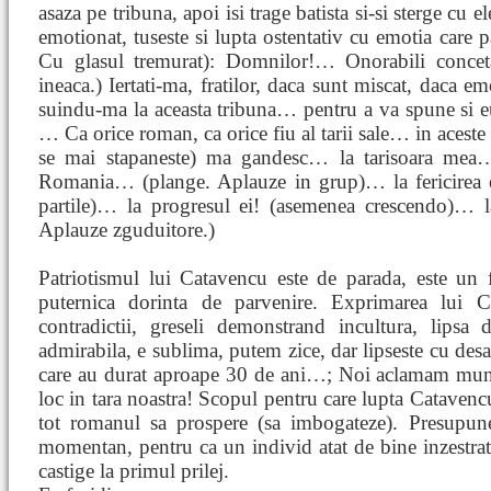
asaza pe tribuna, apoi isi trage batista si-si sterge cu 
emotionat, tuseste si lupta ostentativ cu emotia care p
Cu glasul tremurat): Domnilor!… Onorabili conceta
ineaca.) Iertati-ma, fratilor, daca sunt miscat, daca
suindu-ma la aceasta tribuna… pentru a va spune si eu
… Ca orice roman, ca orice fiu al tarii sale… in ace
se mai stapaneste) ma gandesc… la tarisoara mea… 
Romania… (plange. Aplauze in grup)… la fericirea 
partile)… la progresul ei! (asemenea crescendo)… la
Aplauze zguduitore.)
Patriotismul lui Catavencu este de parada, este un 
puternica dorinta de parvenire. Exprimarea lui 
contradictii, greseli demonstrand incultura, lipsa
admirabila, e sublima, putem zice, dar lipseste cu de
care au durat aproape 30 de ani…; Noi aclamam munca
loc in tara noastra! Scopul pentru care lupta Catavencu
tot romanul sa prospere (sa imbogateze). Presupun
momentan, pentru ca un individ atat de bine inzestrat 
castige la primul prilej.