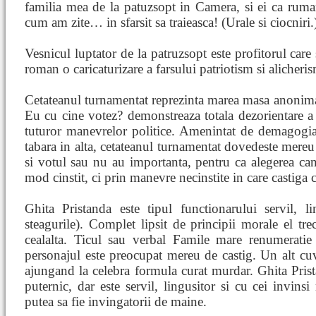
familia mea de la patuzsopt in Camera, si ei ca ruma
cum am zite… in sfarsit sa traieasca! (Urale si ciocniri.
Vesnicul luptator de la patruzsopt este profitorul care 
roman o caricaturizare a farsului patriotism si alicheris
Cetateanul turnamentat reprezinta marea masa anonima 
Eu cu cine votez? demonstreaza totala dezorientare a 
tuturor manevrelor politice. Amenintat de demagogia e
tabara in alta, cetateanul turnamentat dovedeste mereu
si votul sau nu au importanta, pentru ca alegerea can
mod cinstit, ci prin manevre necinstite in care castiga c
Ghita Pristanda este tipul functionarului servil, li
steagurile). Complet lipsit de principii morale el tre
cealalta. Ticul sau verbal Famile mare renumerati
personajul este preocupat mereu de castig. Un alt cuva
ajungand la celebra formula curat murdar. Ghita Prist
puternic, dar este servil, lingusitor si cu cei invin
putea sa fie invingatorii de maine.