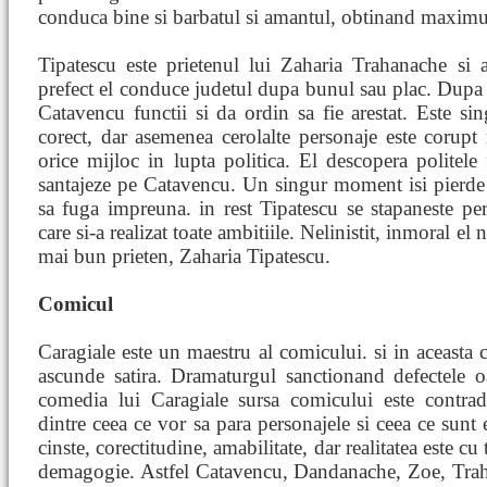
conduca bine si barbatul si amantul, obtinand maximul 
Tipatescu este prietenul lui Zaharia Trahanache si 
prefect el conduce judetul dupa bunul sau plac. Dupa pi
Catavencu functii si da ordin sa fie arestat. Este si
corect, dar asemenea cerolalte personaje este corupt 
orice mijloc in lupta politica. El descopera politele f
santajeze pe Catavencu. Un singur moment isi pierde
sa fuga impreuna. in rest Tipatescu se stapaneste per
care si-a realizat toate ambitiile. Nelinistit, inmoral el 
mai bun prieten, Zaharia Tipatescu.
Comicul
Caragiale este un maestru al comicului. si in aceasta 
ascunde satira. Dramaturgul sanctionand defectele oam
comedia lui Caragiale sursa comicului este contradi
dintre ceea ce vor sa para personajele si ceea ce sunt e
cinste, corectitudine, amabilitate, dar realitatea este cu
demagogie. Astfel Catavencu, Dandanache, Zoe, Traha