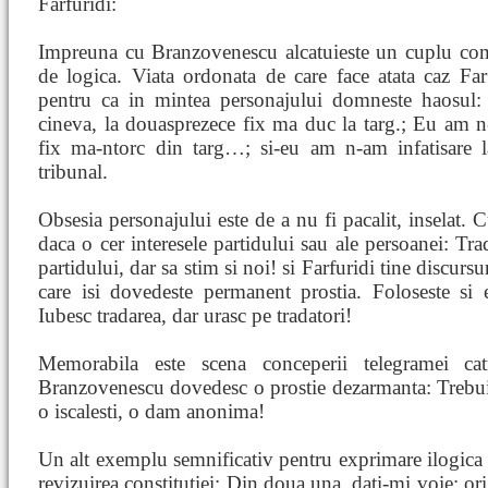
Farfuridi:
Impreuna cu Branzovenescu alcatuieste un cuplu comic
de logica. Viata ordonata de care face atata caz Farf
pentru ca in mintea personajului domneste haosul:
cineva, la douasprezece fix ma duc la targ.; Eu am n-
fix ma-ntorc din targ…; si-eu am n-am infatisare 
tribunal.
Obsesia personajului este de a nu fi pacalit, inselat. C
daca o cer interesele partidului sau ale persoanei: Trad
partidului, dar sa stim si noi! si Farfuridi tine discursur
care isi dovedeste permanent prostia. Foloseste si e
Iubesc tradarea, dar urasc pe tradatori!
Memorabila este scena conceperii telegramei cat
Branzovenescu dovedesc o prostie dezarmanta: Trebuie 
o iscalesti, o dam anonima!
Un alt exemplu semnificativ pentru exprimare ilogica e
revizuirea constitutiei: Din doua una, dati-mi voie: ori