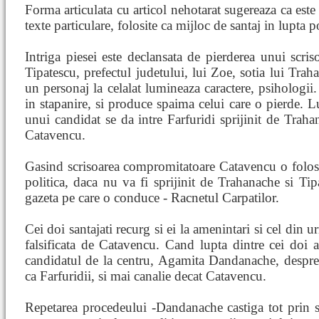
Forma articulata cu articol nehotarat sugereaza ca est
texte particulare, folosite ca mijloc de santaj in lupta po
Intriga piesei este declansata de pierderea unui scri
Tipatescu, prefectul judetului, lui Zoe, sotia lui Trah
un personaj la celalat lumineaza caractere, psihologii.
in stapanire, si produce spaima celui care o pierde. 
unui candidat se da intre Farfuridi sprijinit de Trah
Catavencu.
Gasind scrisoarea compromitatoare Catavencu o foloses
politica, daca nu va fi sprijinit de Trahanache si Tip
gazeta pe care o conduce - Racnetul Carpatilor.
Cei doi santajati recurg si ei la amenintari si cel din 
falsificata de Catavencu. Cand lupta dintre cei doi 
candidatul de la centru, Agamita Dandanache, despre 
ca Farfuridii, si mai canalie decat Catavencu.
Repetarea procedeului -Dandanache castiga tot prin sa