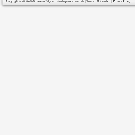
Copyright ©2006-2026
FamousWhy.ro
toate drepturile rezervate |
Termeni & Conditii
|
Privacy Policy
|
T