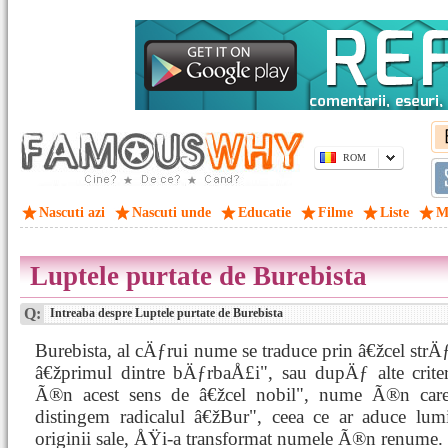
ROM
Nascuti azi
Nascuti unde
Educatie
Filme
Liste
M
Luptele purtate de Burebista
Q:
Intreaba despre Luptele purtate de Burebista
Burebista, al cÄƒrui nume se traduce prin â€žcel strÄ
â€žprimul dintre bÄƒrbaÅ£i", sau dupÄƒ alte crite
Ã®n acest sens de â€žcel nobil", nume Ã®n care
distingem radicalul â€žBur", ceea ce ar aduce lu
originii sale, ÅŸi-a transformat numele Ã®n renume.