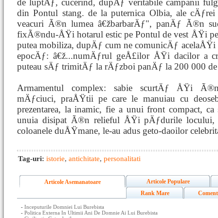
de luptÄƒ, cucerind, dupÄƒ veritabile campanii fulg
din Pontul stang. de la puternica Olbia, ale cÄƒrei 
veacuri Ã®n lumea â€žbarbarÄƒ", panÄƒ Ã®n sud,
fixÃ®ndu-ÅŸi hotarul estic pe Pontul de vest ÅŸi pe
putea mobiliza, dupÄƒ cum ne comunicÄƒ acelaÅŸi 
epocÄƒ: â€ž...numÄƒrul geÅ£ilor ÅŸi dacilor a cr
puteau sÄƒ trimitÄƒ la rÄƒzboi panÄƒ la 200 000 de
Armamentul complex: sabie scurtÄƒ ÅŸi Ã®nco
mÄƒciuci, praÅŸtii pe care le manuiau cu deoseb
prezentarea, la inamic, fie a unui front compact, ca 
unuia disipat Ã®n relieful ÅŸi pÄƒdurile loculu
coloanele duÅŸmane, le-au adus geto-daoilor celebrit
Tag-uri:
istorie
,
antichitate
,
personalitati
Articole Populare
Articole Asemanatoare
Rank Mare
Coment
-
Inceputurile Domniei Lui Burebista
-
Politica Externa In Ultimii Ani De Domnie Ai Lui Burebista