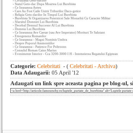
-
Civilizatia Geto-dacilor
-
Statul Geto-dac Dupa Moartea Lui Burebista
-
Ce Inseamna Anteu
-
Care Au Fost Caile Unirii Triburilor Daco-getice
-
Religia Geto-dacilor In Timpul Lui Burebista
-
Burebista Si Organizarea Puternicei Sale Monarhii Cu Caracter Militar
-
Sfarsitul Domniei Lui Burebista
-
Decebal Demnul Succesor Al Lui Burebista
-
Domnia Lui Burebista
-
Ce Inseamna Ave Caesar (sau Ave Imperator) Morituri Te Salutant
-
Etnogeneza Romanilor
-
Ce Inseamna - Magni Nominis Umbra
-
Despre Poporul Ammonitilor
-
Ce Inseamna - Patience For Poltroons
-
Consulul Roman Caius Marius
-
Evenimente Istorice - Cca 3200-3000 I H - Intemeierea Regatului Egiptean
Categorie:
Celebritati
- (
Celebritati - Archiva
)
Data Adaugarii:
05 April '12
Adaugati un link spre aceasta pagina pe blog-ul, si