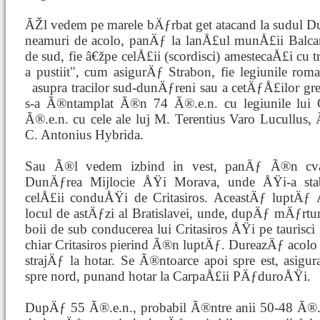
ÃŽl vedem pe marele bÄƒrbat get atacand la sudul 
neamuri de acolo, panÄƒ la lanÅ£ul munÅ£ii Balca
de sud, fie â€žpe celÅ£ii (scordisci) amestecaÅ£i cu tra
a pustiit", cum asigurÄƒ Strabon, fie legiunile ro
asupra
tracilor sud-dunÄƒreni sau a cetÄƒÅ£ilor gr
s-a Ã®ntamplat Ã®n 74 Ã®.e.n. cu legiunile lui
Ã®.e.n. cu cele ale luj M. Terentius Varo Lucullus,
C. Antonius Hybrida.
Sau Ã®l vedem izbind in vest, panÄƒ Ã®n cvad
DunÄƒrea Mijlocie ÅŸi Morava, unde ÅŸi-a stab
celÅ£ii conduÅŸi de Critasiros. AceastÄƒ luptÄƒ Å
locul de astÄƒzi al Bratislavei, unde, dupÄƒ mÄƒrtur
boii de sub conducerea lui Critasiros ÅŸi pe taurisci
chiar Critasiros pierind Ã®n luptÄƒ. DureazÄƒ acolo o
strajÄƒ la hotar. Se Ã®ntoarce apoi spre est, asigu
spre nord, punand hotar la CarpaÅ£ii PÄƒduroÅŸi.
DupÄƒ 55 Ã®.e.n., probabil Ã®ntre anii 50-48 Ã®.e