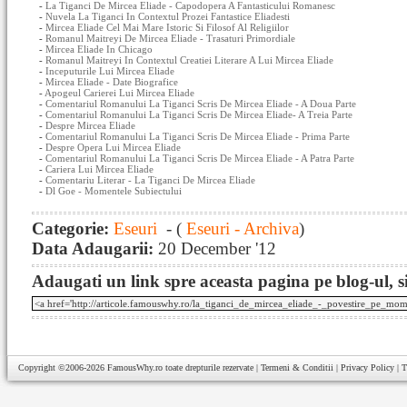
-
La Tiganci De Mircea Eliade - Capodopera A Fantasticului Romanesc
-
Nuvela La Tiganci In Contextul Prozei Fantastice Eliadesti
-
Mircea Eliade Cel Mai Mare Istoric Si Filosof Al Religiilor
-
Romanul Maitreyi De Mircea Eliade - Trasaturi Primordiale
-
Mircea Eliade In Chicago
-
Romanul Maitreyi In Contextul Creatiei Literare A Lui Mircea Eliade
-
Inceputurile Lui Mircea Eliade
-
Mircea Eliade - Date Biografice
-
Apogeul Carierei Lui Mircea Eliade
-
Comentariul Romanului La Tiganci Scris De Mircea Eliade - A Doua Parte
-
Comentariul Romanului La Tiganci Scris De Mircea Eliade- A Treia Parte
-
Despre Mircea Eliade
-
Comentariul Romanului La Tiganci Scris De Mircea Eliade - Prima Parte
-
Despre Opera Lui Mircea Eliade
-
Comentariul Romanului La Tiganci Scris De Mircea Eliade - A Patra Parte
-
Cariera Lui Mircea Eliade
-
Comentariu Literar - La Tiganci De Mircea Eliade
-
Dl Goe - Momentele Subiectului
Categorie:
Eseuri
- (
Eseuri - Archiva
)
Data Adaugarii:
20 December '12
Adaugati un link spre aceasta pagina pe blog-ul, si
Copyright ©2006-2026
FamousWhy.ro
toate drepturile rezervate |
Termeni & Conditii
|
Privacy Policy
|
T