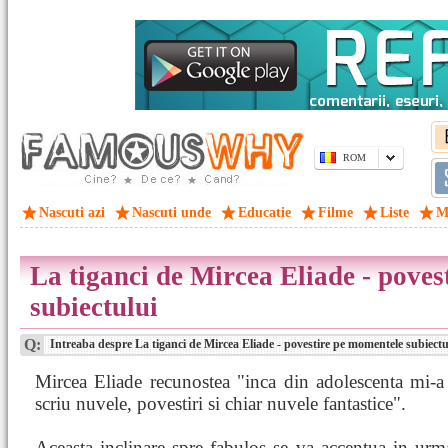
ROM
Nascuti azi
Nascuti unde
Educatie
Filme
Liste
M
La tiganci de Mircea Eliade - pove
subiectului
Q:
Intreaba despre La tiganci de Mircea Eliade - povestire pe momentele subiectu
Mircea Eliade recunostea "inca din adolescenta mi-a
scriu nuvele, povestiri si chiar nuvele fantastice".
Aceasta inclinare spre fabulos se va accentua in urm