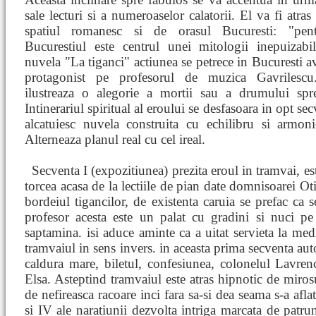
sale lecturi si a numeroaselor calatorii. El va fi atra
spatiul romanesc si de orasul Bucuresti: "pen
Bucurestiul este centrul unei mitologii inepuizabil
nuvela "La tiganci" actiunea se petrece in Bucuresti a
protagonist pe profesorul de muzica Gavrilesc
ilustreaza o alegorie a mortii sau a drumului spr
Intinerariul spiritual al eroului se desfasoara in opt se
alcatuiesc nuvela construita cu echilibru si armoni
Alterneaza planul real cu cel ireal.
Secventa I (expozitiunea) prezita eroul in tramvai, e
torcea acasa de la lectiile de pian date domnisoarei Oti
bordeiul tigancilor, de existenta caruia se prefac ca s
profesor acesta este un palat cu gradini si nuci pe
saptamina. isi aduce aminte ca a uitat servieta la medi
tramvaiul in sens invers. in aceasta prima secventa aut
caldura mare, biletul, confesiunea, colonelul Lavrenc
Elsa. Asteptind tramvaiul este atras hipnotic de miros
de nefireasca racoare inci fara sa-si dea seama s-a aflat 
si IV ale naratiunii dezvolta intriga marcata de patrun