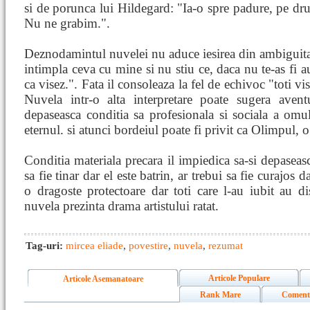
si de porunca lui Hildegard: "Ia-o spre padure, pe dr
Nu ne grabim.".
Deznodamintul nuvelei nu aduce iesirea din ambiguitat
intimpla ceva cu mine si nu stiu ce, daca nu te-as fi a
ca visez.". Fata il consoleaza la fel de echivoc "toti vi
Nuvela intr-o alta interpretare poate sugera aventu
depaseasca conditia sa profesionala si sociala a omul
eternul. si atunci bordeiul poate fi privit ca Olimpul, o
Conditia materiala precara il impiedica sa-si depaseasc
sa fie tinar dar el este batrin, ar trebui sa fie curajos da
o dragoste protectoare dar toti care l-au iubit au di
nuvela prezinta drama artistului ratat.
Tag-uri:
mircea eliade
,
povestire
,
nuvela
,
rezumat
Articole Populare
Articole Asemanatoare
Rank Mare
Coment