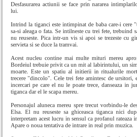
Desfasurarea actiunii se face prin nararea intimplarilo
lui.
Intrind la tiganci este intimpinat de baba care-i cere "t
sa-si aleaga o fata. Se intilneste cu trei fete, trebuind 
nu reuseste. Pica intr-un vis si apoi se trezeste cu gi
servieta si se duce la tramvai.
Acest nucleu contine mai multe mituri mereu aprofu
Bordeiul trebuie privit ca un mit al labirintului, un sim
moarte. Este un spatiu al initierii in ritualurile mor
trecere "dincolo". Cele trei fete amintesc de ursitori,
incercari pe care el nu le poate trece, danseaza in jur
tiganca dar el le scapa mereu.
Personajul aluneca mereu spre trecut vorbindu-le de
Elsa. El nu reuseste sa ghiceasca tiganca nici dup
interpretam acest lucru in sensul ca profanul rateaza i
Apare o noua tentativa de intrare in real prin muzica.