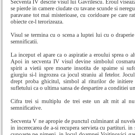
Secventa IV descrie visul lui Gavrilescu. Eroul viseaza
se pierde in camere ciudate cu tavane scunde si neregul
paravane tot mai misterioase, cu coridoare pe care ra
obiecte ce-l terorizeaza.
Visul se termina cu o scena a luptei lui cu o draperi
semnificatii.
La inceput el apare ca o aspiratie a eroului sprea o alt
Apoi in secventa IV visul devine simbolul cosmarulu
spirit a vietii spre moarte insotita de spaime si suf
giurgiu si-l ingrozea ca jocul straniu al fetelor. Jocu
drept proba ghicitul, simbol al riturilor de initier
sufletului ca o ultima sansa de despartire a conditiei 
Cifra trei si multiplu de trei este un alt mit al 
semnificative.
Secventa V ne apropie de punctul culminant al nuvele
in incerecarea de a-si recupera servieta cu partituri. i
cunoaste pe nimeni, in locul doamnei Voitinovici ga