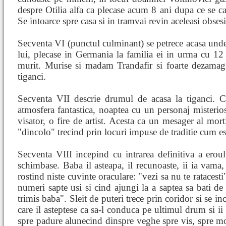
despre Otilia alfa ca plecase acum 8 ani dupa ce se ca
Se intoarce spre casa si in tramvai revin aceleasi obsesii
Secventa VI (punctul culminant) se petrece acasa unde 
lui, plecase in Germania la familia ei in urma cu 12 
murit. Murise si madam Trandafir si foarte dezamagit
tiganci.
Secventa VII descrie drumul de acasa la tiganci. Cal
atmosfera fantastica, noaptea cu un personaj misterio
visator, o fire de artist. Acesta ca un mesager al mort
"dincolo" trecind prin locuri impuse de traditie cum est
Secventa VIII incepind cu intrarea definitiva a erou
schimbase. Baba il asteapa, il recunoaste, ii ia vama,
rostind niste cuvinte oraculare: "vezi sa nu te ratacesti"
numeri sapte usi si cind ajungi la a saptea sa bati de 
trimis baba". Sleit de puteri trece prin coridor si se i
care il asteptese ca sa-l conduca pe ultimul drum si 
spre padure alunecind dinspre veghe spre vis, spre mo